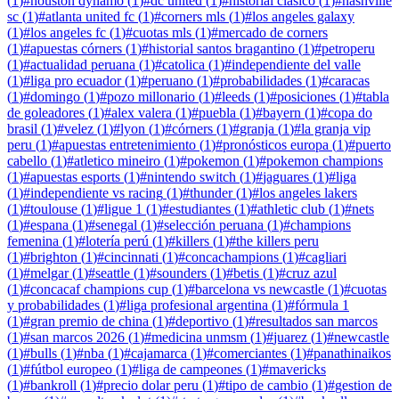
(
1
)
#
houston dynamo
(
1
)
#
dc united
(
1
)
#
historial clásico
(
1
)
#
nashville
sc
(
1
)
#
atlanta united fc
(
1
)
#
corners mls
(
1
)
#
los angeles galaxy
(
1
)
#
los angeles fc
(
1
)
#
cuotas mls
(
1
)
#
mercado de corners
(
1
)
#
apuestas córners
(
1
)
#
historial santos bragantino
(
1
)
#
petroperu
(
1
)
#
actualidad peruana
(
1
)
#
catolica
(
1
)
#
independiente del valle
(
1
)
#
liga pro ecuador
(
1
)
#
peruano
(
1
)
#
probabilidades
(
1
)
#
caracas
(
1
)
#
domingo
(
1
)
#
pozo millonario
(
1
)
#
leeds
(
1
)
#
posiciones
(
1
)
#
tabla
de goleadores
(
1
)
#
alex valera
(
1
)
#
puebla
(
1
)
#
bayern
(
1
)
#
copa do
brasil
(
1
)
#
velez
(
1
)
#
lyon
(
1
)
#
córners
(
1
)
#
granja
(
1
)
#
la granja vip
peru
(
1
)
#
apuestas entretenimiento
(
1
)
#
pronósticos europa
(
1
)
#
puerto
cabello
(
1
)
#
atletico mineiro
(
1
)
#
pokemon
(
1
)
#
pokemon champions
(
1
)
#
apuestas esports
(
1
)
#
nintendo switch
(
1
)
#
jaguares
(
1
)
#
liga
(
1
)
#
independiente vs racing
(
1
)
#
thunder
(
1
)
#
los angeles lakers
(
1
)
#
toulouse
(
1
)
#
ligue 1
(
1
)
#
estudiantes
(
1
)
#
athletic club
(
1
)
#
nets
(
1
)
#
espana
(
1
)
#
senegal
(
1
)
#
selección peruana
(
1
)
#
champions
femenina
(
1
)
#
lotería perú
(
1
)
#
killers
(
1
)
#
the killers peru
(
1
)
#
brighton
(
1
)
#
cincinnati
(
1
)
#
concachampions
(
1
)
#
cagliari
(
1
)
#
melgar
(
1
)
#
seattle
(
1
)
#
sounders
(
1
)
#
betis
(
1
)
#
cruz azul
(
1
)
#
concacaf champions cup
(
1
)
#
barcelona vs newcastle
(
1
)
#
cuotas
y probabilidades
(
1
)
#
liga profesional argentina
(
1
)
#
fórmula 1
(
1
)
#
gran premio de china
(
1
)
#
deportivo
(
1
)
#
resultados san marcos
(
1
)
#
san marcos 2026
(
1
)
#
medicina unmsm
(
1
)
#
juarez
(
1
)
#
newcastle
(
1
)
#
bulls
(
1
)
#
nba
(
1
)
#
cajamarca
(
1
)
#
comerciantes
(
1
)
#
panathinaikos
(
1
)
#
fútbol europeo
(
1
)
#
liga de campeones
(
1
)
#
mavericks
(
1
)
#
bankroll
(
1
)
#
precio dolar peru
(
1
)
#
tipo de cambio
(
1
)
#
gestion de