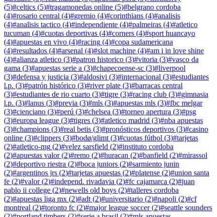
(
5
)
#
celtics
(
5
)
#
tragamonedas online
(
5
)
#
belgrano cordoba
(
4
)
#
rosario central
(
4
)
#
gremio
(
4
)
#
corinthians
(
4
)
#
analisis
(
4
)
#
analisis tactico
(
4
)
#
independiente
(
4
)
#
palmeiras
(
4
)
#
atletico
tucuman
(
4
)
#
cuotas deportivas
(
4
)
#
corners
(
4
)
#
sport huancayo
(
4
)
#
apuestas en vivo
(
4
)
#
racing
(
4
)
#
copa sudamericana
(
4
)
#
resultados
(
4
)
#
arsenal
(
4
)
#
slot machine
(
4
)
#
am i in love shine
(
4
)
#
alianza atletico
(
3
)
#
patron historico
(
3
)
#
vitoria
(
3
)
#
vasco da
gama
(
3
)
#
apuestas serie a
(
3
)
#
chapecoense-sc
(
3
)
#
liverpool
(
3
)
#
defensa y justicia
(
3
)
#
aldosivi
(
3
)
#
internacional
(
3
)
#
estudiantes
l.p.
(
3
)
#
patrón histórico
(
3
)
#
river plate
(
3
)
#
barracas central
(
3
)
#
estudiantes de rio cuarto
(
3
)
#
tigre
(
3
)
#
racing club
(
3
)
#
gimnasia
l.p.
(
3
)
#
lanus
(
3
)
#
previa
(
3
)
#
mls
(
3
)
#
apuestas mls
(
3
)
#
fbc melgar
(
3
)
#
cienciano
(
3
)
#
perú
(
3
)
#
chelsea
(
3
)
#
torneo apertura
(
3
)
#
psg
(
3
)
#
europa league
(
3
)
#
tigres
(
3
)
#
atletico madrid
(
3
)
#
nba apuestas
(
3
)
#
champions
(
3
)
#
real betis
(
3
)
#
pronósticos deportivos
(
3
)
#
casino
online
(
3
)
#
clippers
(
3
)
#
bodø/glimt
(
3
)
#
cuotas fútbol
(
3
)
#
tarjetas
(
2
)
#
atletico-mg
(
2
)
#
velez sarsfield
(
2
)
#
instituto cordoba
(
2
)
#
apuestas valor
(
2
)
#
remo
(
2
)
#
huracan
(
2
)
#
banfield
(
2
)
#
mirassol
(
2
)
#
deportivo riestra
(
2
)
#
boca juniors
(
2
)
#
sarmiento junin
(
2
)
#
argentinos jrs
(
2
)
#
tarjetas apuestas
(
2
)
#
platense
(
2
)
#
union santa
fe
(
2
)
#
valor
(
2
)
#
independ. rivadavia
(
2
)
#
fc cajamarca
(
2
)
#
juan
pablo ii college
(
2
)
#
newells old boys
(
2
)
#
talleres cordoba
(
2
)
#
apuestas liga mx
(
2
)
#
adt
(
2
)
#
universitario
(
2
)
#
napoli
(
2
)
#
cf
montreal
(
2
)
#
toronto fc
(
2
)
#
major league soccer
(
2
)
#
seattle sounders
(
2
)
#
portland timbers
(
2
)
#
serie a brasil
(
2
)
#
mls apuestas