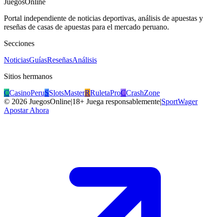
JuegosOnline
Portal independiente de noticias deportivas, análisis de apuestas y
reseñas de casas de apuestas para el mercado peruano.
Secciones
Noticias
Guías
Reseñas
Análisis
Sitios hermanos
C
CasinoPeru
S
SlotsMaster
R
RuletaPro
C
CrashZone
©
2026
JuegosOnline
|
18+ Juega responsablemente
|
SportWager
Apostar Ahora