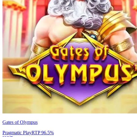
Gates of Olympus
Pragmatic Play
RTP
96.5
%