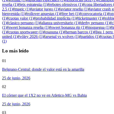
reseña
(
1
)
#
jetx estrategia
(
1
)
#
rebotes ofensivos
(
1
)
#
copa libertadores
2.5
(
1
)
#
magic
(
1
)
#
aviator juego
(
1
)
#
aviator reseña
(
1
)
#
aviator crash 
bienvenida
(
1
)
#
rollover apuestas
(
1
)
#
free bet
(
1
)
#
convocatoria
(
1
)
#
on
(
1
)
#
cuotas valor
(
1
)
#
probabilidad implícita
(
1
)
#
ticketmaster
(
1
)
#
robbi
(
1
)
#
clasico peruano
(
1
)
#
alianza universitario
(
1
)
#
derby peruano
(
1
)
#
c
(
1
)
#
sweet bonanza reseña
(
1
)
#
sweet bonanza rtp
(
1
)
#
moquegua
(
1
)
#
i
(
1
)
#
cuotas sportwager
(
1
)
#
osasuna
(
1
)
#
hernan barcos
(
1
)
#
liga 1 peru
united
(
1
)
#
vóley 2026
(
1
)
#
arsenal vs wolves
(
1
)
#
partidos
(
1
)
#
cuotas 
(
1
)
Lo más leído
01
Belgrano-Central: donde el valor está en la amarilla
25 de junio, 2026
02
El córner que el 1X2 no ve en Atletico-MG vs Bahia
25 de junio, 2026
03