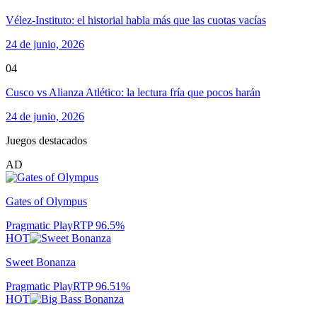
Vélez-Instituto: el historial habla más que las cuotas vacías
24 de junio, 2026
04
Cusco vs Alianza Atlético: la lectura fría que pocos harán
24 de junio, 2026
Juegos destacados
AD
Gates of Olympus
Pragmatic Play
RTP
96.5
%
HOT
Sweet Bonanza
Pragmatic Play
RTP
96.51
%
HOT