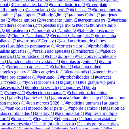
ional
(
3
)
#
estudiantes l.p.
(
3
)
#
patrón histórico
(
3
)
#
river plate
)
#
fbc melgar
(
3
)
#
cienciano
(
3
)
#
perú
(
3
)
#
chelsea
(
3
)
#
torneo apertura
 online
(
3
)
#
clippers
(
3
)
#
bodø/glimt
(
3
)
#
cuotas fútbol
(
3
)
#
tarjetas
tra
(
2
)
#
boca juniors
(
2
)
#
sarmiento junin
(
2
)
#
argentinos jrs
(
2
)
#
tarjetas
)
#
talleres cordoba
(
2
)
#
apuestas liga mx
(
2
)
#
adt
(
2
)
#
universitario
s
(
2
)
#
brasileirao
(
2
)
#
underdog
(
2
)
#
tinka
(
2
)
#
tabla de posiciones
teo
(
2
)
#
inter
(
2
)
#
atalanta
(
2
)
#
ecuabet
(
2
)
#
nuggets
(
2
)
#
props nba
alianza
(
2
)
#
warriors
(
2
)
#
voley
(
2
)
#
sudamericano de clubes
cas
(
1
)
#
athletico paranaense
(
1
)
#
corners valor
(
1
)
#
probabilidad
nalisis apuestas
(
1
)
#
brasileirao apuestas
(
1
)
#
historico
(
1
)
#
atletico
america
(
1
)
#
pronóstico
(
1
)
#
chicago fire
(
1
)
#
vancouver whitecaps
ico
(
1
)
#
independiente rivadavia
(
1
)
#
cuotas argentina
(
1
)
#
valor
o
(
1
)
#
pronostico apuestas
(
1
)
#
charlotte
(
1
)
#
atlanta united
 angeles galaxy
(
1
)
#
los angeles fc
(
1
)
#
cuotas mls
(
1
)
#
mercado de
#
liga pro ecuador
(
1
)
#
peruano
(
1
)
#
probabilidades
(
1
)
#
caracas
(
1
)
#
velez
(
1
)
#
lyon
(
1
)
#
córners
(
1
)
#
granja
(
1
)
#
la granja vip peru
tas esports
(
1
)
#
nintendo switch
(
1
)
#
jaguares
(
1
)
#
liga
(
1
)
#
senegal
(
1
)
#
selección peruana
(
1
)
#
champions femenina
rs
(
1
)
#
betis
(
1
)
#
cruz azul
(
1
)
#
concacaf champions cup
(
1
)
#
barcelona
 san marcos
(
1
)
#
san marcos 2026
(
1
)
#
medicina unmsm
(
1
)
#
juarez
(
1
)
#
bankroll
(
1
)
#
precio dolar peru
(
1
)
#
tipo de cambio
(
1
)
#
gestion de
stas combinadas
(
1
)
#
parlay
(
1
)
#
acumulador
(
1
)
#
apuesta multiple
ator
(
1
)
#
normas
(
1
)
#
legales
(
1
)
#
el peruano
(
1
)
#
handicap asiatico
t princess reseña
(
1
)
#
starlight princess rtp
(
1
)
#
slots pragmatic play
 reseña
(
1
)
#
slots online perú
(
1
)
#
santa fe
(
1
)
#
jetx juego
(
1
)
#
jetx