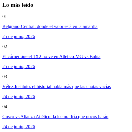
Lo más leído
01
Belgrano-Central: donde el valor está en la amarilla
25 de junio, 2026
02
El córner que el 1X2 no ve en Atletico-MG vs Bahia
25 de junio, 2026
03
Vélez-Instituto: el historial habla más que las cuotas vacías
24 de junio, 2026
04
Cusco vs Alianza Atlético: la lectura fría que pocos harán
24 de junio, 2026