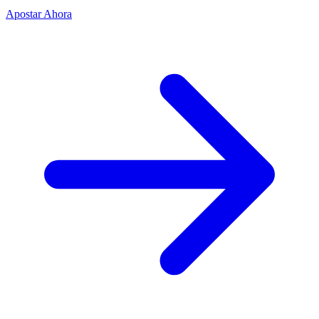
Apostar Ahora