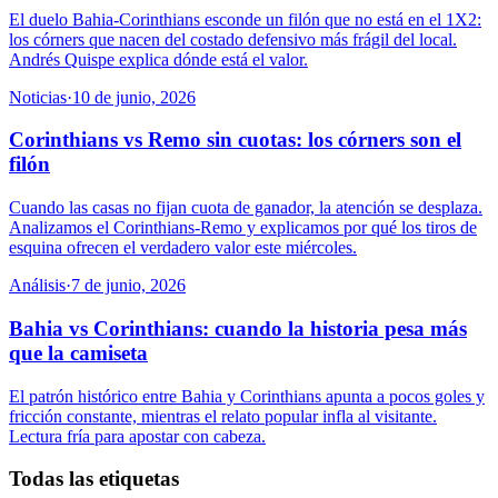
El duelo Bahia-Corinthians esconde un filón que no está en el 1X2:
los córners que nacen del costado defensivo más frágil del local.
Andrés Quispe explica dónde está el valor.
Noticias
·
10 de junio, 2026
Corinthians vs Remo sin cuotas: los córners son el
filón
Cuando las casas no fijan cuota de ganador, la atención se desplaza.
Analizamos el Corinthians-Remo y explicamos por qué los tiros de
esquina ofrecen el verdadero valor este miércoles.
Análisis
·
7 de junio, 2026
Bahia vs Corinthians: cuando la historia pesa más
que la camiseta
El patrón histórico entre Bahia y Corinthians apunta a pocos goles y
fricción constante, mientras el relato popular infla al visitante.
Lectura fría para apostar con cabeza.
Todas las etiquetas