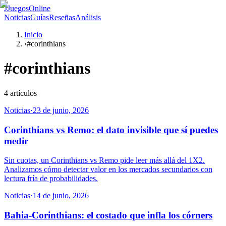
J
JuegosOnline
Noticias
Guías
Reseñas
Análisis
Inicio
›
#corinthians
#
corinthians
4
artículos
Noticias
·
23 de junio, 2026
Corinthians vs Remo: el dato invisible que sí puedes
medir
Sin cuotas, un Corinthians vs Remo pide leer más allá del 1X2.
Analizamos cómo detectar valor en los mercados secundarios con
lectura fría de probabilidades.
Noticias
·
14 de junio, 2026
Bahia-Corinthians: el costado que infla los córners