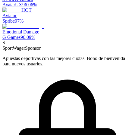
AvatarUX
96.06
%
HOT
Aviator
Spribe
97
%
Emotional Damage
G Games
96.09
%
S
SportWager
Sponsor
Apuestas deportivas con las mejores cuotas. Bono de bienvenida
para nuevos usuarios.