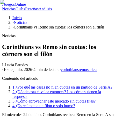
J
JuegosOnline
Noticias
Guías
Reseñas
Análisis
Inicio
›
Noticias
›
Corinthians vs Remo sin cuotas: los córners son el filón
Noticias
Corinthians vs Remo sin cuotas: los
córners son el filón
L
Lucía Paredes
·
10 de junio, 2026
·
4 min
de lectura
·
corinthians
remo
serie a
Contenido del artículo
1.
¿Por qué las casas no fijan cuotas en un partido de Serie A?
2.
¿Dónde está el valor entonces? Los córners tienen la
respuesta
3.
¿Cómo aprovechar este mercado sin cuotas fijas?
4.
¿Es realmente un filón o solo humo?
El miércoles 22 de julio, Corinthians recibe a Remo en la Serie A sin