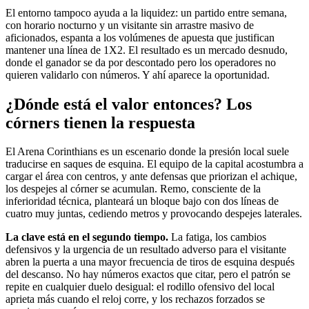
El entorno tampoco ayuda a la liquidez: un partido entre semana,
con horario nocturno y un visitante sin arrastre masivo de
aficionados, espanta a los volúmenes de apuesta que justifican
mantener una línea de 1X2. El resultado es un mercado desnudo,
donde el ganador se da por descontado pero los operadores no
quieren validarlo con números. Y ahí aparece la oportunidad.
¿Dónde está el valor entonces? Los
córners tienen la respuesta
El Arena Corinthians es un escenario donde la presión local suele
traducirse en saques de esquina. El equipo de la capital acostumbra a
cargar el área con centros, y ante defensas que priorizan el achique,
los despejes al córner se acumulan. Remo, consciente de la
inferioridad técnica, planteará un bloque bajo con dos líneas de
cuatro muy juntas, cediendo metros y provocando despejes laterales.
La clave está en el segundo tiempo.
La fatiga, los cambios
defensivos y la urgencia de un resultado adverso para el visitante
abren la puerta a una mayor frecuencia de tiros de esquina después
del descanso. No hay números exactos que citar, pero el patrón se
repite en cualquier duelo desigual: el rodillo ofensivo del local
aprieta más cuando el reloj corre, y los rechazos forzados se