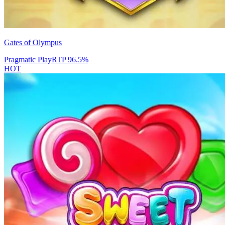
Gates of Olympus
Pragmatic Play
RTP
96.5
%
HOT