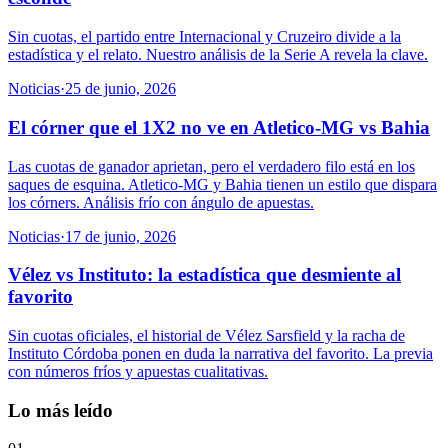
Sin cuotas, el partido entre Internacional y Cruzeiro divide a la
estadística y el relato. Nuestro análisis de la Serie A revela la clave.
Noticias
·
25 de junio, 2026
El córner que el 1X2 no ve en Atletico-MG vs Bahia
Las cuotas de ganador aprietan, pero el verdadero filo está en los
saques de esquina. Atletico-MG y Bahia tienen un estilo que dispara
los córners. Análisis frío con ángulo de apuestas.
Noticias
·
17 de junio, 2026
Vélez vs Instituto: la estadística que desmiente al
favorito
Sin cuotas oficiales, el historial de Vélez Sarsfield y la racha de
Instituto Córdoba ponen en duda la narrativa del favorito. La previa
con números fríos y apuestas cualitativas.
Lo más leído