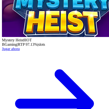
Mystery Heist
HOT
BGaming
|
RTP
97.13
%
|
slots
Jugar ahora