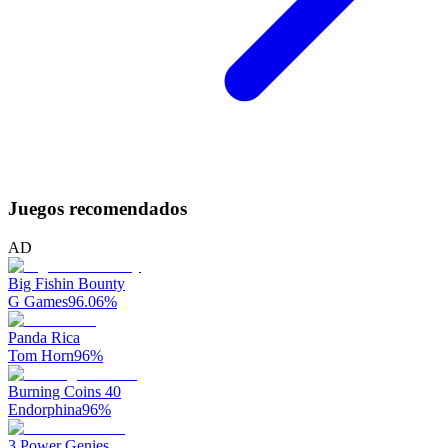
Juegos recomendados
AD
Big Fishin Bounty
G Games
96.06
%
Panda Rica
Tom Horn
96
%
Burning Coins 40
Endorphina
96
%
3 Power Genies