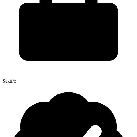
Seguro