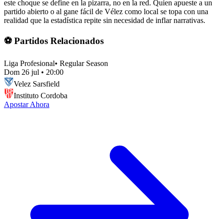
este choque se define en la pizarra, no en la red. Quien apueste a un
partido abierto o al gane fácil de Vélez como local se topa con una
realidad que la estadística repite sin necesidad de inflar narrativas.
⚽ Partidos Relacionados
Liga Profesional
•
Regular Season
Dom 26 jul
•
20:00
Velez Sarsfield
Instituto Cordoba
Apostar Ahora