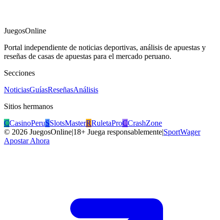
JuegosOnline
Portal independiente de noticias deportivas, análisis de apuestas y
reseñas de casas de apuestas para el mercado peruano.
Secciones
Noticias
Guías
Reseñas
Análisis
Sitios hermanos
C
CasinoPeru
S
SlotsMaster
R
RuletaPro
C
CrashZone
©
2026
JuegosOnline
|
18+ Juega responsablemente
|
SportWager
Apostar Ahora