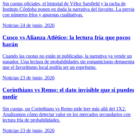
Sin cuotas oficiales, el historial de Vélez Sarsfield y la racha de
Instituto Córdoba ponen en duda la narrativa del favorito. La previa
con números fríos y apuestas cualitativas.
Noticias
·
24 de junio, 2026
Cusco vs Alianza Atlético: la lectura fría que pocos
harán
Cuando las cuotas no están ni publicadas, la narrativa ya vende un
ganador. Una lectura de probabilidades sin romanticismo demuestra
que el favoritismo local podría ser un espejismo.
Noticias
·
23 de junio, 2026
Corinthians vs Remo: el dato invisible que sí puedes
medir
Sin cuotas, un Corinthians vs Remo pide leer más allá del 1X2.
Analizamos cómo detectar valor en los mercados secundarios con
lectura fría de probabilidades.
Noticias
·
23 de junio, 2026