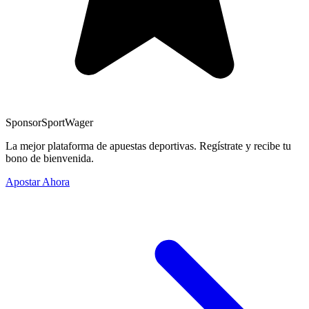
Sponsor
SportWager
La mejor plataforma de apuestas deportivas. Regístrate y recibe tu
bono de bienvenida.
Apostar Ahora