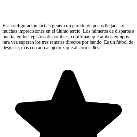
Esa configuración táctica genera un partido de pocas llegadas y
muchas imprecisiones en el último tercio. Los números de disparos a
puerta, en los registros disponibles, confirman que ambos equipos
rara vez superan los tres remates directos por bando. Es un fútbol de
desgaste, más cercano al ajedrez que al correcalles.