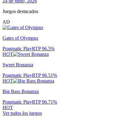
24 de junio, 2026
Juegos destacados
AD
Gates of Olympus
Pragmatic Play
RTP
96.5
%
HOT
Sweet Bonanza
Pragmatic Play
RTP
96.51
%
HOT
Big Bass Bonanza
Pragmatic Play
RTP
96.71
%
HOT
Ver todos los juegos