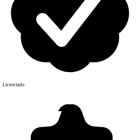
Licenciado