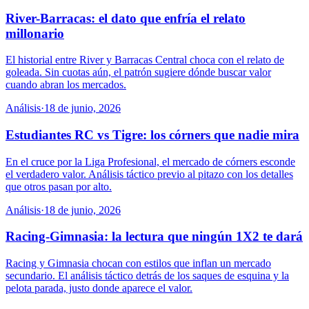
River-Barracas: el dato que enfría el relato
millonario
El historial entre River y Barracas Central choca con el relato de
goleada. Sin cuotas aún, el patrón sugiere dónde buscar valor
cuando abran los mercados.
Análisis
·
18 de junio, 2026
Estudiantes RC vs Tigre: los córners que nadie mira
En el cruce por la Liga Profesional, el mercado de córners esconde
el verdadero valor. Análisis táctico previo al pitazo con los detalles
que otros pasan por alto.
Análisis
·
18 de junio, 2026
Racing-Gimnasia: la lectura que ningún 1X2 te dará
Racing y Gimnasia chocan con estilos que inflan un mercado
secundario. El análisis táctico detrás de los saques de esquina y la
pelota parada, justo donde aparece el valor.