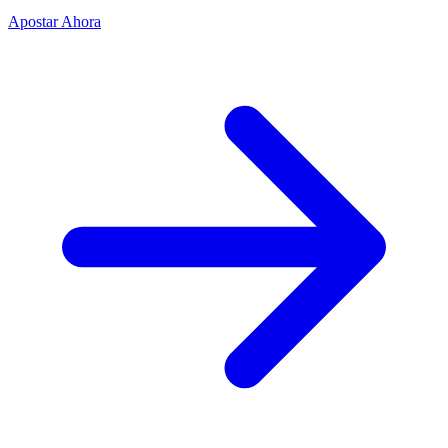
Apostar Ahora