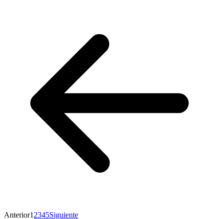
Anterior
1
2
3
4
5
Siguiente