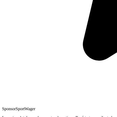
Sponsor
SportWager