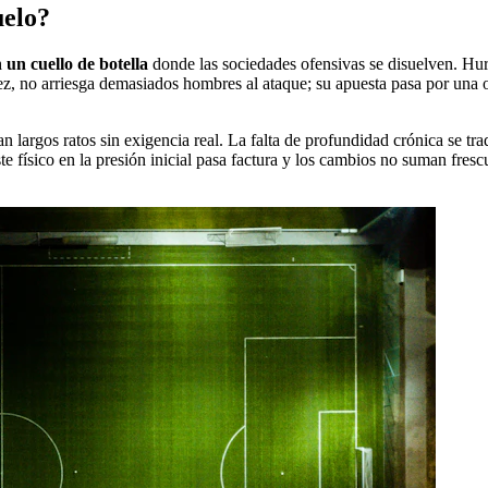
uelo?
 un cuello de botella
donde las sociedades ofensivas se disuelven. Hura
vez, no arriesga demasiados hombres al ataque; su apuesta pasa por una 
an largos ratos sin exigencia real. La falta de profundidad crónica se t
te físico en la presión inicial pasa factura y los cambios no suman frescu