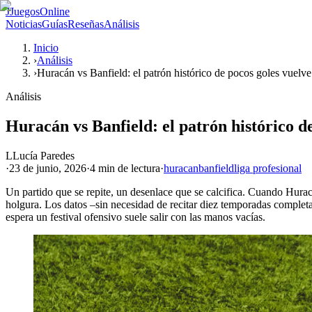
J
JuegosOnline
Noticias
Guías
Reseñas
Análisis
Inicio
›
Análisis
›
Huracán vs Banfield: el patrón histórico de pocos goles vuelve
Análisis
Huracán vs Banfield: el patrón histórico d
L
Lucía Paredes
·
23 de junio, 2026
·
4 min
de lectura
·
huracan
banfield
liga profesional
Un partido que se repite, un desenlace que se calcifica. Cuando Hurac
holgura. Los datos –sin necesidad de recitar diez temporadas completas
espera un festival ofensivo suele salir con las manos vacías.