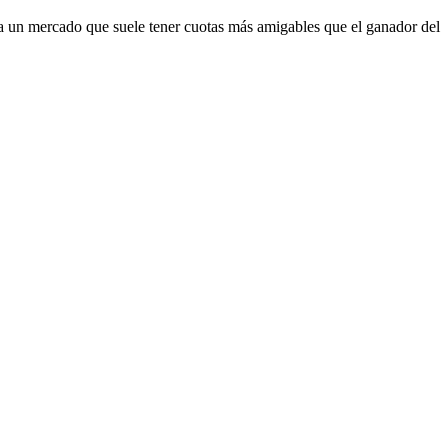
ta a un mercado que suele tener cuotas más amigables que el ganador del