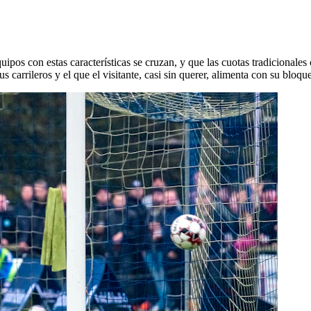
pos con estas características se cruzan, y que las cuotas tradicionales 
 carrileros y el que el visitante, casi sin querer, alimenta con su bloqu