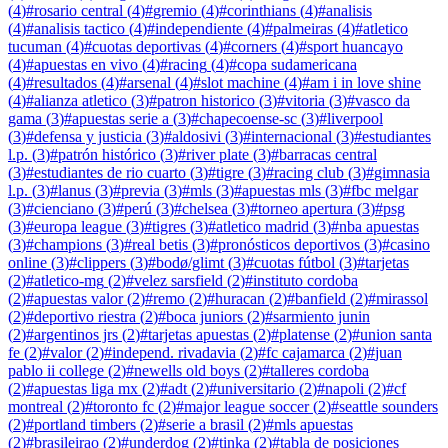
(
4
)
#
rosario central
(
4
)
#
gremio
(
4
)
#
corinthians
(
4
)
#
analisis
(
4
)
#
analisis tactico
(
4
)
#
independiente
(
4
)
#
palmeiras
(
4
)
#
atletico
tucuman
(
4
)
#
cuotas deportivas
(
4
)
#
corners
(
4
)
#
sport huancayo
(
4
)
#
apuestas en vivo
(
4
)
#
racing
(
4
)
#
copa sudamericana
(
4
)
#
resultados
(
4
)
#
arsenal
(
4
)
#
slot machine
(
4
)
#
am i in love shine
(
4
)
#
alianza atletico
(
3
)
#
patron historico
(
3
)
#
vitoria
(
3
)
#
vasco da
gama
(
3
)
#
apuestas serie a
(
3
)
#
chapecoense-sc
(
3
)
#
liverpool
(
3
)
#
defensa y justicia
(
3
)
#
aldosivi
(
3
)
#
internacional
(
3
)
#
estudiantes
l.p.
(
3
)
#
patrón histórico
(
3
)
#
river plate
(
3
)
#
barracas central
(
3
)
#
estudiantes de rio cuarto
(
3
)
#
tigre
(
3
)
#
racing club
(
3
)
#
gimnasia
l.p.
(
3
)
#
lanus
(
3
)
#
previa
(
3
)
#
mls
(
3
)
#
apuestas mls
(
3
)
#
fbc melgar
(
3
)
#
cienciano
(
3
)
#
perú
(
3
)
#
chelsea
(
3
)
#
torneo apertura
(
3
)
#
psg
(
3
)
#
europa league
(
3
)
#
tigres
(
3
)
#
atletico madrid
(
3
)
#
nba apuestas
(
3
)
#
champions
(
3
)
#
real betis
(
3
)
#
pronósticos deportivos
(
3
)
#
casino
online
(
3
)
#
clippers
(
3
)
#
bodø/glimt
(
3
)
#
cuotas fútbol
(
3
)
#
tarjetas
(
2
)
#
atletico-mg
(
2
)
#
velez sarsfield
(
2
)
#
instituto cordoba
(
2
)
#
apuestas valor
(
2
)
#
remo
(
2
)
#
huracan
(
2
)
#
banfield
(
2
)
#
mirassol
(
2
)
#
deportivo riestra
(
2
)
#
boca juniors
(
2
)
#
sarmiento junin
(
2
)
#
argentinos jrs
(
2
)
#
tarjetas apuestas
(
2
)
#
platense
(
2
)
#
union santa
fe
(
2
)
#
valor
(
2
)
#
independ. rivadavia
(
2
)
#
fc cajamarca
(
2
)
#
juan
pablo ii college
(
2
)
#
newells old boys
(
2
)
#
talleres cordoba
(
2
)
#
apuestas liga mx
(
2
)
#
adt
(
2
)
#
universitario
(
2
)
#
napoli
(
2
)
#
cf
montreal
(
2
)
#
toronto fc
(
2
)
#
major league soccer
(
2
)
#
seattle sounders
(
2
)
#
portland timbers
(
2
)
#
serie a brasil
(
2
)
#
mls apuestas
(
2
)
#
brasileirao
(
2
)
#
underdog
(
2
)
#
tinka
(
2
)
#
tabla de posiciones