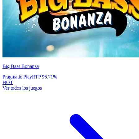
Big Bass Bonanza
Pragmatic Play
RTP
96.71
%
HOT
Ver todos los juegos