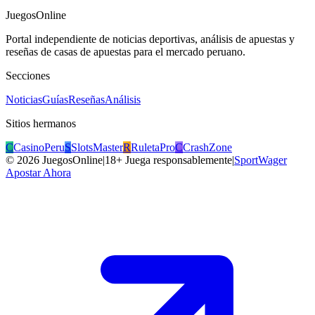
JuegosOnline
Portal independiente de noticias deportivas, análisis de apuestas y
reseñas de casas de apuestas para el mercado peruano.
Secciones
Noticias
Guías
Reseñas
Análisis
Sitios hermanos
C
CasinoPeru
S
SlotsMaster
R
RuletaPro
C
CrashZone
©
2026
JuegosOnline
|
18+ Juega responsablemente
|
SportWager
Apostar Ahora