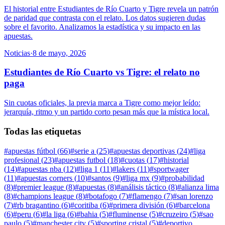
El historial entre Estudiantes de Río Cuarto y Tigre revela un patrón
de paridad que contrasta con el relato. Los datos sugieren dudas
sobre el favorito. Analizamos la estadística y su impacto en las
apuestas.
Noticias
·
8 de mayo, 2026
Estudiantes de Río Cuarto vs Tigre: el relato no
paga
Sin cuotas oficiales, la previa marca a Tigre como mejor leído:
jerarquía, ritmo y un partido corto pesan más que la mística local.
Todas las etiquetas
#
apuestas fútbol
(
66
)
#
serie a
(
25
)
#
apuestas deportivas
(
24
)
#
liga
profesional
(
23
)
#
apuestas futbol
(
18
)
#
cuotas
(
17
)
#
historial
(
14
)
#
apuestas nba
(
12
)
#
liga 1
(
11
)
#
lakers
(
11
)
#
sportwager
(
11
)
#
apuestas corners
(
10
)
#
santos
(
9
)
#
liga mx
(
9
)
#
probabilidad
(
8
)
#
premier league
(
8
)
#
apuestas
(
8
)
#
análisis táctico
(
8
)
#
alianza lima
(
8
)
#
champions league
(
8
)
#
botafogo
(
7
)
#
flamengo
(
7
)
#
san lorenzo
(
7
)
#
rb bragantino
(
6
)
#
coritiba
(
6
)
#
primera división
(
6
)
#
barcelona
(
6
)
#
peru
(
6
)
#
la liga
(
6
)
#
bahia
(
5
)
#
fluminense
(
5
)
#
cruzeiro
(
5
)
#
sao
paulo
(
5
)
#
manchester city
(
5
)
#
sporting cristal
(
5
)
#
deportivo