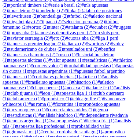
(
2
)
#
portland timbers
(
2
)
#
serie a brasil
(
2
)
#
mls apuestas
(
2
)
#
brasileirao
(
2
)
#
underdog
(
2
)
#
tinka
(
2
)
#
tabla de posiciones
(
2
)
#
leverkusen
(
2
)
#
bundesliga
(
2
)
#
futbol
(
2
)
#
atletico nacional
(
2
)
#
liga betplay
(
2
)
#
tijuana
(
2
)
#
seleccion peruana
(
2
)
#
fútbol
femenino
(
2
)
#
sorteo
(
2
)
#
inter
(
2
)
#
atalanta
(
2
)
#
ecuabet
(
2
)
#
nuggets
(
2
)
#
props nba
(
2
)
#
apuestas deportivas peru
(
2
)
#
rtp slots peru
(
2
)
#
aviator estrategia
(
2
)
#
jetx
(
2
)
#
cuotas nba
(
2
)
#
liga 1 perú
(
2
)
#
apuestas premier league
(
2
)
#
alianza
(
2
)
#
warriors
(
2
)
#
voley
(
2
)
#
sudamericano de clubes
(
2
)
#
resultados uni
(
2
)
#
benfica
(
2
)
#
apuestas champions
(
2
)
#
cusco
(
1
)
#
historial brasileirao
(
1
)
#
apuestas tácticas
(
1
)
#
valor apuesta
(
1
)
#
estadísticas
(
1
)
#
athletico
paranaense
(
1
)
#
corners valor
(
1
)
#
probabilidad apuestas
(
1
)
#
apuestas
sin cuotas
(
1
)
#
apuestas argentinas
(
1
)
#
apuestas futbol argentino
(
1
)
#
apuesta
(
1
)
#
coritiba vs palmeiras
(
1
)
#
táctica
(
1
)
#
analisis
apuestas
(
1
)
#
brasileirao apuestas
(
1
)
#
historico
(
1
)
#
atletico
paranaense
(
1
)
#
chapecoense
(
1
)
#
necaxa
(
1
)
#
atlante fc
(
1
)
#
análisis
(
1
)
#
club tijuana
(
1
)
#
leon
(
1
)
#
apuestas liga 1
(
1
)
#
club queretaro
(
1
)
#
club america
(
1
)
#
pronóstico
(
1
)
#
chicago fire
(
1
)
#
vancouver
whitecaps
(
1
)
#
as roma
(
1
)
#
fiorentina
(
1
)
#
pronóstico apuestas
(
1
)
#
ucv moquegua
(
1
)
#
comerciantes unidos
(
1
)
#
genoa
(
1
)
#
estadisticas
(
1
)
#
análisis histórico
(
1
)
#
independiente rivadavia
(
1
)
#
cuotas argentina
(
1
)
#
valor apuestas
(
1
)
#
lectura fría
(
1
)
#
analisis
mls
(
1
)
#
apuestas liga profesional
(
1
)
#
probabilidad valor
(
1
)
#
gimnasia m.
(
1
)
#
central cordoba de santiago
(
1
)
#
pronostico