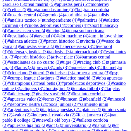
garcilaso
(
5
)
#
real madrid
(
5
)
#
apuestas perú
(
5
)
#
monterrey
(
5
)
#
celtics
(
5
)
#
tragamonedas online
(
5
)
#
belgrano cordoba
(
4
)
#
rosario central
(
4
)
#
gremio
(
4
)
#
corinthians
(
4
)
#
analisis
(
4
)
#
analisis tactico
(
4
)
#
independiente
(
4
)
#
palmeiras
(
4
)
#
atletico
tucuman
(
4
)
#
cuotas deportivas
(
4
)
#
corners
(
4
)
#
sport huancayo
(
4
)
#
apuestas en vivo
(
4
)
#
racing
(
4
)
#
copa sudamericana
(
4
)
#
resultados
(
4
)
#
arsenal
(
4
)
#
slot machine
(
4
)
#
am i in love shine
(
4
)
#
alianza atletico
(
3
)
#
patron historico
(
3
)
#
vitoria
(
3
)
#
vasco da
gama
(
3
)
#
apuestas serie a
(
3
)
#
chapecoense-sc
(
3
)
#
liverpool
(
3
)
#
defensa y justicia
(
3
)
#
aldosivi
(
3
)
#
internacional
(
3
)
#
estudiantes
l.p.
(
3
)
#
patrón histórico
(
3
)
#
river plate
(
3
)
#
barracas central
(
3
)
#
estudiantes de rio cuarto
(
3
)
#
tigre
(
3
)
#
racing club
(
3
)
#
gimnasia
l.p.
(
3
)
#
lanus
(
3
)
#
previa
(
3
)
#
mls
(
3
)
#
apuestas mls
(
3
)
#
fbc melgar
(
3
)
#
cienciano
(
3
)
#
perú
(
3
)
#
chelsea
(
3
)
#
torneo apertura
(
3
)
#
psg
(
3
)
#
europa league
(
3
)
#
tigres
(
3
)
#
atletico madrid
(
3
)
#
nba apuestas
(
3
)
#
champions
(
3
)
#
real betis
(
3
)
#
pronósticos deportivos
(
3
)
#
casino
online
(
3
)
#
clippers
(
3
)
#
bodø/glimt
(
3
)
#
cuotas fútbol
(
3
)
#
tarjetas
(
2
)
#
atletico-mg
(
2
)
#
velez sarsfield
(
2
)
#
instituto cordoba
(
2
)
#
apuestas valor
(
2
)
#
remo
(
2
)
#
huracan
(
2
)
#
banfield
(
2
)
#
mirassol
(
2
)
#
deportivo riestra
(
2
)
#
boca juniors
(
2
)
#
sarmiento junin
(
2
)
#
argentinos jrs
(
2
)
#
tarjetas apuestas
(
2
)
#
platense
(
2
)
#
union santa
fe
(
2
)
#
valor
(
2
)
#
independ. rivadavia
(
2
)
#
fc cajamarca
(
2
)
#
juan
pablo ii college
(
2
)
#
newells old boys
(
2
)
#
talleres cordoba
(
2
)
#
apuestas liga mx
(
2
)
#
adt
(
2
)
#
universitario
(
2
)
#
napoli
(
2
)
#
cf
montreal
(
2
)
#
toronto fc
(
2
)
#
major league soccer
(
2
)
#
seattle sounders