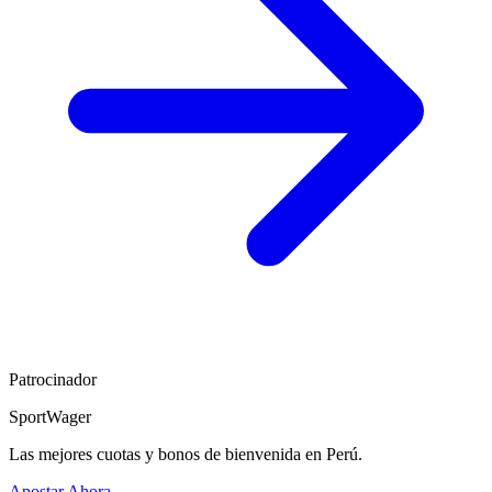
Patrocinador
SportWager
Las mejores cuotas y bonos de bienvenida en Perú.
Apostar Ahora