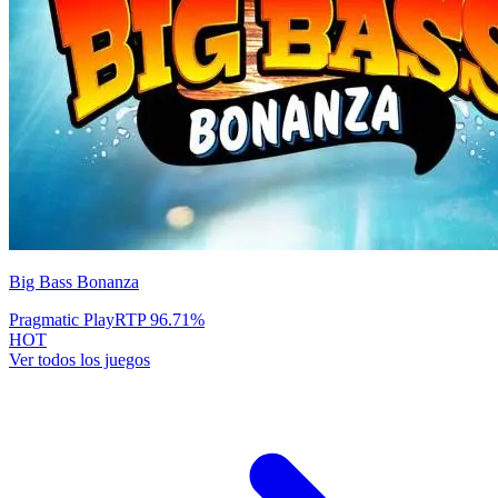
Big Bass Bonanza
Pragmatic Play
RTP
96.71
%
HOT
Ver todos los juegos