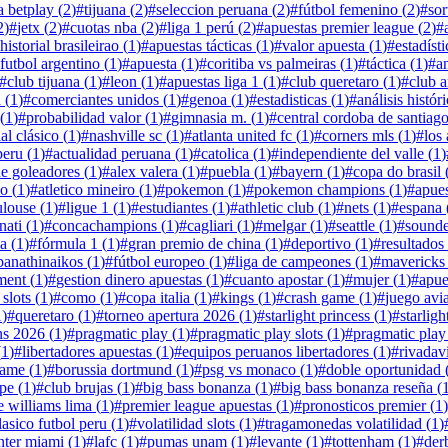
a betplay
(
2
)
#
tijuana
(
2
)
#
seleccion peruana
(
2
)
#
fútbol femenino
(
2
)
#
sor
2
)
#
jetx
(
2
)
#
cuotas nba
(
2
)
#
liga 1 perú
(
2
)
#
apuestas premier league
(
2
)
#
historial brasileirao
(
1
)
#
apuestas tácticas
(
1
)
#
valor apuesta
(
1
)
#
estadísti
futbol argentino
(
1
)
#
apuesta
(
1
)
#
coritiba vs palmeiras
(
1
)
#
táctica
(
1
)
#
a
#
club tijuana
(
1
)
#
leon
(
1
)
#
apuestas liga 1
(
1
)
#
club queretaro
(
1
)
#
club 
a
(
1
)
#
comerciantes unidos
(
1
)
#
genoa
(
1
)
#
estadisticas
(
1
)
#
análisis histór
(
1
)
#
probabilidad valor
(
1
)
#
gimnasia m.
(
1
)
#
central cordoba de santiag
ial clásico
(
1
)
#
nashville sc
(
1
)
#
atlanta united fc
(
1
)
#
corners mls
(
1
)
#
los
peru
(
1
)
#
actualidad peruana
(
1
)
#
catolica
(
1
)
#
independiente del valle
(
1
)
de goleadores
(
1
)
#
alex valera
(
1
)
#
puebla
(
1
)
#
bayern
(
1
)
#
copa do brasil
lo
(
1
)
#
atletico mineiro
(
1
)
#
pokemon
(
1
)
#
pokemon champions
(
1
)
#
apues
ulouse
(
1
)
#
ligue 1
(
1
)
#
estudiantes
(
1
)
#
athletic club
(
1
)
#
nets
(
1
)
#
espana
nati
(
1
)
#
concachampions
(
1
)
#
cagliari
(
1
)
#
melgar
(
1
)
#
seattle
(
1
)
#
sounde
na
(
1
)
#
fórmula 1
(
1
)
#
gran premio de china
(
1
)
#
deportivo
(
1
)
#
resultados
panathinaikos
(
1
)
#
fútbol europeo
(
1
)
#
liga de campeones
(
1
)
#
mavericks
ment
(
1
)
#
gestion dinero apuestas
(
1
)
#
cuanto apostar
(
1
)
#
mujer
(
1
)
#
apue
 slots
(
1
)
#
como
(
1
)
#
copa italia
(
1
)
#
kings
(
1
)
#
crash game
(
1
)
#
juego avi
1
)
#
queretaro
(
1
)
#
torneo apertura 2026
(
1
)
#
starlight princess
(
1
)
#
starligh
ns 2026
(
1
)
#
pragmatic play
(
1
)
#
pragmatic play slots
(
1
)
#
pragmatic play
(
1
)
#
libertadores apuestas
(
1
)
#
equipos peruanos libertadores
(
1
)
#
rivadav
game
(
1
)
#
borussia dortmund
(
1
)
#
psg vs monaco
(
1
)
#
doble oportunidad
pe
(
1
)
#
club brujas
(
1
)
#
big bass bonanza
(
1
)
#
big bass bonanza reseña
(
e williams lima
(
1
)
#
premier league apuestas
(
1
)
#
pronosticos premier
(
1
)
lasico futbol peru
(
1
)
#
volatilidad slots
(
1
)
#
tragamonedas volatilidad
(
1
)
nter miami
(
1
)
#
lafc
(
1
)
#
pumas unam
(
1
)
#
levante
(
1
)
#
tottenham
(
1
)
#
der