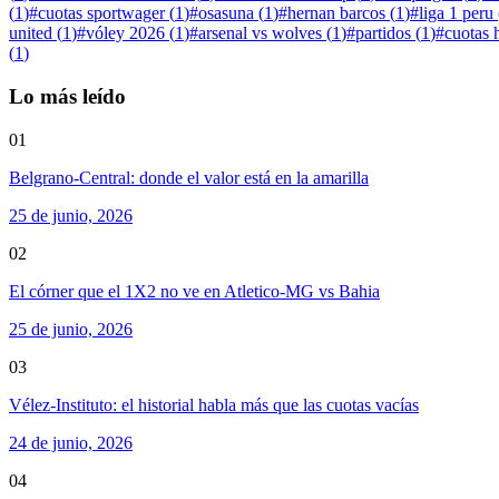
(
1
)
#
cuotas sportwager
(
1
)
#
osasuna
(
1
)
#
hernan barcos
(
1
)
#
liga 1 peru
united
(
1
)
#
vóley 2026
(
1
)
#
arsenal vs wolves
(
1
)
#
partidos
(
1
)
#
cuotas 
(
1
)
Lo más leído
01
Belgrano-Central: donde el valor está en la amarilla
25 de junio, 2026
02
El córner que el 1X2 no ve en Atletico-MG vs Bahia
25 de junio, 2026
03
Vélez-Instituto: el historial habla más que las cuotas vacías
24 de junio, 2026
04