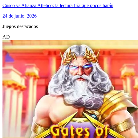
Cusco vs Alianza Atlético: la lectura fría que pocos harán
24 de junio, 2026
Juegos destacados
AD