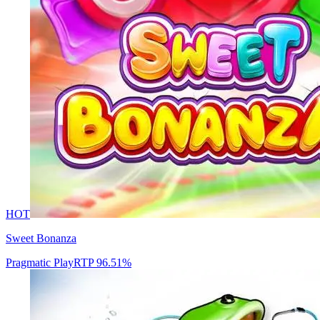
HOT
Sweet Bonanza
Pragmatic Play
RTP
96.51
%