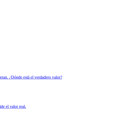
eran. ¿Dónde está el verdadero valor?
e el valor real.