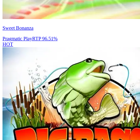
Sweet Bonanza
Pragmatic Play
RTP
96.51
%
HOT