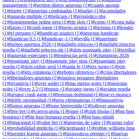
management
(
1
)
#
gestion dinero apuestas
(
1
)
#
cuanto apostar
(
1
)
#
mujer
(
1
)
#
apuestas combinadas
(
1
)
#
parlay
(
1
)
#
acumulador
(
1
)
#
apuesta multiple
(
1
)
#
pelicans
(
1
)
#
pronóstico nba
(
1
)
#
tragamonedas online peru
(
1
)
#
rtp slots
(
1
)
#
como
(
1
)
#
copa italia
(
1
)
#
kings
(
1
)
#
crash game
(
1
)
#
juego aviator
(
1
)
#
normas
(
1
)
#
legales
(
1
)
#
el peruano
(
1
)
#
handicap asiatico
(
1
)
#
apuestas handicap
(
1
)
#
handicap 0.5
(
1
)
#
handicap -1
(
1
)
#
sevilla
(
1
)
#
queretaro
(
1
)
#
torneo apertura 2026
(
1
)
#
starlight princess
(
1
)
#
starlight princess
reseña
(
1
)
#
starlight princess rtp
(
1
)
#
slots pragmatic play
(
1
)
#
gorillaz
(
1
)
#
apuestas especiales
(
1
)
#
tendencias perú
(
1
)
#
champions 2026
(
1
)
#
pragmatic play
(
1
)
#
pragmatic play slots
(
1
)
#
pragmatic play
reseña
(
1
)
#
slots online perú
(
1
)
#
santa fe
(
1
)
#
jetx juego
(
1
)
#
jetx
reseña
(
1
)
#
jetx estrategia
(
1
)
#
rebotes ofensivos
(
1
)
#
copa libertadores
(
1
)
#
libertadores apuestas
(
1
)
#
equipos peruanos libertadores
(
1
)
#
rivadavia
(
1
)
#
over under
(
1
)
#
mas menos goles
(
1
)
#
apuestas
goles
(
1
)
#
over 2.5
(
1
)
#
magic
(
1
)
#
aviator juego
(
1
)
#
aviator reseña
(
1
)
#
aviator crash game
(
1
)
#
borussia dortmund
(
1
)
#
psg vs monaco
(
1
)
#
doble oportunidad
(
1
)
#
peru eliminatorias
(
1
)
#
blanquirroja
(
1
)
#
bonos apuestas
(
1
)
#
bono bienvenida
(
1
)
#
rollover apuestas
(
1
)
#
free bet
(
1
)
#
convocatoria
(
1
)
#
onpe
(
1
)
#
club brujas
(
1
)
#
big bass
bonanza
(
1
)
#
big bass bonanza reseña
(
1
)
#
big bass splash
(
1
)
#
binacional
(
1
)
#
value bet
(
1
)
#
apuestas de valor
(
1
)
#
cuotas valor
(
1
)
#
probabilidad implícita
(
1
)
#
ticketmaster
(
1
)
#
robbie williams lima
(
1
)
#
premier league apuestas
(
1
)
#
pronosticos premier
(
1
)
#
nuevas