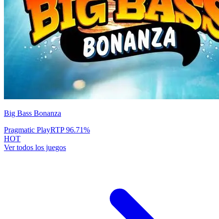
Big Bass Bonanza
Pragmatic Play
RTP
96.71
%
HOT
Ver todos los juegos