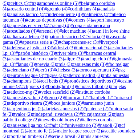
(
5
)
#
celtics
(
5
)
#
tragamonedas online
(
5
)
#
belgrano cordoba
(
4
)
#
rosario central
(
4
)
#
gremio
(
4
)
#
corinthians
(
4
)
#
analisis
(
4
)
#
analisis tactico
(
4
)
#
independiente
(
4
)
#
palmeiras
(
4
)
#
atletico
tucuman
(
4
)
#
cuotas deportivas
(
4
)
#
corners
(
4
)
#
sport huancayo
(
4
)
#
apuestas en vivo
(
4
)
#
racing
(
4
)
#
copa sudamericana
(
4
)
#
resultados
(
4
)
#
arsenal
(
4
)
#
slot machine
(
4
)
#
am i in love shine
(
4
)
#
alianza atletico
(
3
)
#
patron historico
(
3
)
#
vitoria
(
3
)
#
vasco da
gama
(
3
)
#
apuestas serie a
(
3
)
#
chapecoense-sc
(
3
)
#
liverpool
(
3
)
#
defensa y justicia
(
3
)
#
aldosivi
(
3
)
#
internacional
(
3
)
#
estudiantes
l.p.
(
3
)
#
patrón histórico
(
3
)
#
river plate
(
3
)
#
barracas central
(
3
)
#
estudiantes de rio cuarto
(
3
)
#
tigre
(
3
)
#
racing club
(
3
)
#
gimnasia
l.p.
(
3
)
#
lanus
(
3
)
#
previa
(
3
)
#
mls
(
3
)
#
apuestas mls
(
3
)
#
fbc melgar
(
3
)
#
cienciano
(
3
)
#
perú
(
3
)
#
chelsea
(
3
)
#
torneo apertura
(
3
)
#
psg
(
3
)
#
europa league
(
3
)
#
tigres
(
3
)
#
atletico madrid
(
3
)
#
nba apuestas
(
3
)
#
champions
(
3
)
#
real betis
(
3
)
#
pronósticos deportivos
(
3
)
#
casino
online
(
3
)
#
clippers
(
3
)
#
bodø/glimt
(
3
)
#
cuotas fútbol
(
3
)
#
tarjetas
(
2
)
#
atletico-mg
(
2
)
#
velez sarsfield
(
2
)
#
instituto cordoba
(
2
)
#
apuestas valor
(
2
)
#
remo
(
2
)
#
huracan
(
2
)
#
banfield
(
2
)
#
mirassol
(
2
)
#
deportivo riestra
(
2
)
#
boca juniors
(
2
)
#
sarmiento junin
(
2
)
#
argentinos jrs
(
2
)
#
tarjetas apuestas
(
2
)
#
platense
(
2
)
#
union santa
fe
(
2
)
#
valor
(
2
)
#
independ. rivadavia
(
2
)
#
fc cajamarca
(
2
)
#
juan
pablo ii college
(
2
)
#
newells old boys
(
2
)
#
talleres cordoba
(
2
)
#
apuestas liga mx
(
2
)
#
adt
(
2
)
#
universitario
(
2
)
#
napoli
(
2
)
#
cf
montreal
(
2
)
#
toronto fc
(
2
)
#
major league soccer
(
2
)
#
seattle sounders
(
2
)
#
portland timbers
(
2
)
#
serie a brasil
(
2
)
#
mls apuestas