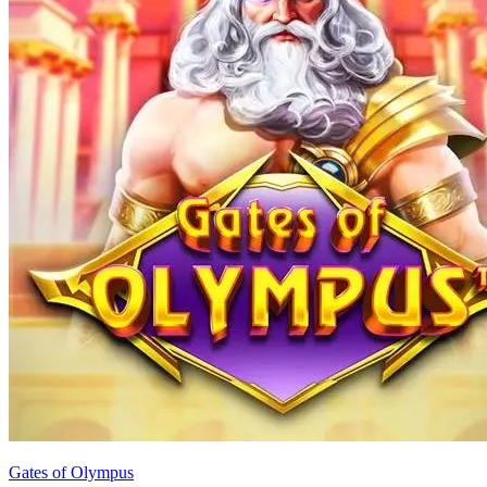
Gates of Olympus