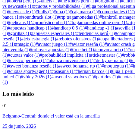
(
1
)
#
lotería perú
(
1
)
#
killers
(
1
)
#
the killers peru
(
1
)
#
brighton
(
1
)
#
cincin
vs newcastle
(
1
)
#
cuotas y probabilidades
(
1
)
#
liga profesional argenti
(
1
)
#
newcastle
(
1
)
#
bulls
(
1
)
#
nba
(
1
)
#
cajamarca
(
1
)
#
comerciantes
(
1
)
#
banca
(
1
)
#
soundtrack slot
(
1
)
#
rtp tragamonedas
(
1
)
#
bankroll manage
(
1
)
#
pelicans
(
1
)
#
pronóstico nba
(
1
)
#
tragamonedas online peru
(
1
)
#
rtp
(
1
)
#
apuestas handicap
(
1
)
#
handicap 0.5
(
1
)
#
handicap -1
(
1
)
#
sevilla
(
(
1
)
#
gorillaz
(
1
)
#
apuestas especiales
(
1
)
#
tendencias perú
(
1
)
#
champio
reseña
(
1
)
#
jetx estrategia
(
1
)
#
rebotes ofensivos
(
1
)
#
copa libertadores
2.5
(
1
)
#
magic
(
1
)
#
aviator juego
(
1
)
#
aviator reseña
(
1
)
#
aviator crash 
bienvenida
(
1
)
#
rollover apuestas
(
1
)
#
free bet
(
1
)
#
convocatoria
(
1
)
#
on
(
1
)
#
cuotas valor
(
1
)
#
probabilidad implícita
(
1
)
#
ticketmaster
(
1
)
#
robbi
(
1
)
#
clasico peruano
(
1
)
#
alianza universitario
(
1
)
#
derby peruano
(
1
)
#
c
(
1
)
#
sweet bonanza reseña
(
1
)
#
sweet bonanza rtp
(
1
)
#
moquegua
(
1
)
#
i
(
1
)
#
cuotas sportwager
(
1
)
#
osasuna
(
1
)
#
hernan barcos
(
1
)
#
liga 1 peru
united
(
1
)
#
vóley 2026
(
1
)
#
arsenal vs wolves
(
1
)
#
partidos
(
1
)
#
cuotas 
(
1
)
Lo más leído
01
Belgrano-Central: donde el valor está en la amarilla
25 de junio, 2026