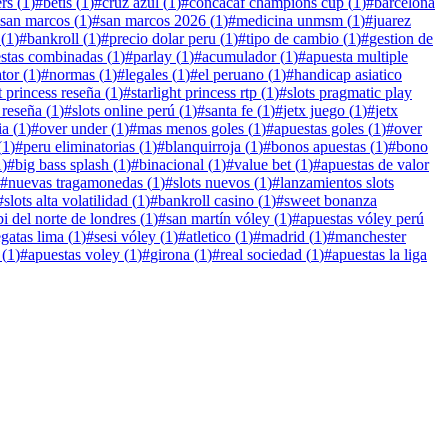
rs
(
1
)
#
betis
(
1
)
#
cruz azul
(
1
)
#
concacaf champions cup
(
1
)
#
barcelona
 san marcos
(
1
)
#
san marcos 2026
(
1
)
#
medicina unmsm
(
1
)
#
juarez
(
1
)
#
bankroll
(
1
)
#
precio dolar peru
(
1
)
#
tipo de cambio
(
1
)
#
gestion de
stas combinadas
(
1
)
#
parlay
(
1
)
#
acumulador
(
1
)
#
apuesta multiple
ator
(
1
)
#
normas
(
1
)
#
legales
(
1
)
#
el peruano
(
1
)
#
handicap asiatico
t princess reseña
(
1
)
#
starlight princess rtp
(
1
)
#
slots pragmatic play
 reseña
(
1
)
#
slots online perú
(
1
)
#
santa fe
(
1
)
#
jetx juego
(
1
)
#
jetx
ia
(
1
)
#
over under
(
1
)
#
mas menos goles
(
1
)
#
apuestas goles
(
1
)
#
over
(
1
)
#
peru eliminatorias
(
1
)
#
blanquirroja
(
1
)
#
bonos apuestas
(
1
)
#
bono
1
)
#
big bass splash
(
1
)
#
binacional
(
1
)
#
value bet
(
1
)
#
apuestas de valor
#
nuevas tragamonedas
(
1
)
#
slots nuevos
(
1
)
#
lanzamientos slots
#
slots alta volatilidad
(
1
)
#
bankroll casino
(
1
)
#
sweet bonanza
bi del norte de londres
(
1
)
#
san martín vóley
(
1
)
#
apuestas vóley perú
egatas lima
(
1
)
#
sesi vóley
(
1
)
#
atletico
(
1
)
#
madrid
(
1
)
#
manchester
(
1
)
#
apuestas voley
(
1
)
#
girona
(
1
)
#
real sociedad
(
1
)
#
apuestas la liga