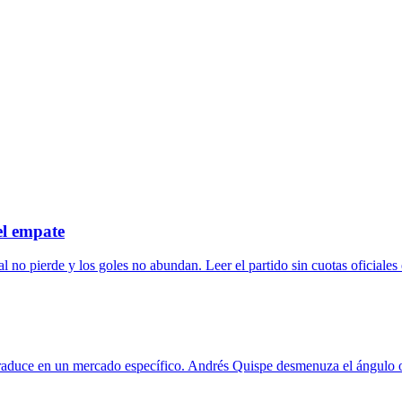
el empate
al no pierde y los goles no abundan. Leer el partido sin cuotas oficiales
se traduce en un mercado específico. Andrés Quispe desmenuza el ángulo o