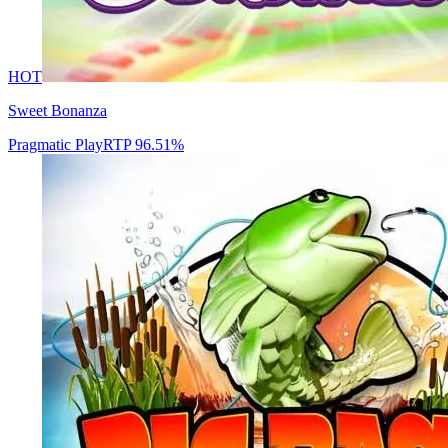
HOT
Sweet Bonanza
Pragmatic Play
RTP
96.51
%