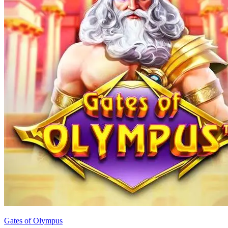
Gates of Olympus