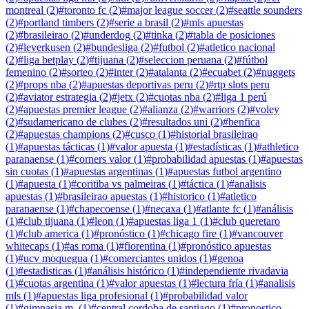
montreal
(
2
)
#
toronto fc
(
2
)
#
major league soccer
(
2
)
#
seattle sounders
(
2
)
#
portland timbers
(
2
)
#
serie a brasil
(
2
)
#
mls apuestas
(
2
)
#
brasileirao
(
2
)
#
underdog
(
2
)
#
tinka
(
2
)
#
tabla de posiciones
(
2
)
#
leverkusen
(
2
)
#
bundesliga
(
2
)
#
futbol
(
2
)
#
atletico nacional
(
2
)
#
liga betplay
(
2
)
#
tijuana
(
2
)
#
seleccion peruana
(
2
)
#
fútbol
femenino
(
2
)
#
sorteo
(
2
)
#
inter
(
2
)
#
atalanta
(
2
)
#
ecuabet
(
2
)
#
nuggets
(
2
)
#
props nba
(
2
)
#
apuestas deportivas peru
(
2
)
#
rtp slots peru
(
2
)
#
aviator estrategia
(
2
)
#
jetx
(
2
)
#
cuotas nba
(
2
)
#
liga 1 perú
(
2
)
#
apuestas premier league
(
2
)
#
alianza
(
2
)
#
warriors
(
2
)
#
voley
(
2
)
#
sudamericano de clubes
(
2
)
#
resultados uni
(
2
)
#
benfica
(
2
)
#
apuestas champions
(
2
)
#
cusco
(
1
)
#
historial brasileirao
(
1
)
#
apuestas tácticas
(
1
)
#
valor apuesta
(
1
)
#
estadísticas
(
1
)
#
athletico
paranaense
(
1
)
#
corners valor
(
1
)
#
probabilidad apuestas
(
1
)
#
apuestas
sin cuotas
(
1
)
#
apuestas argentinas
(
1
)
#
apuestas futbol argentino
(
1
)
#
apuesta
(
1
)
#
coritiba vs palmeiras
(
1
)
#
táctica
(
1
)
#
analisis
apuestas
(
1
)
#
brasileirao apuestas
(
1
)
#
historico
(
1
)
#
atletico
paranaense
(
1
)
#
chapecoense
(
1
)
#
necaxa
(
1
)
#
atlante fc
(
1
)
#
análisis
(
1
)
#
club tijuana
(
1
)
#
leon
(
1
)
#
apuestas liga 1
(
1
)
#
club queretaro
(
1
)
#
club america
(
1
)
#
pronóstico
(
1
)
#
chicago fire
(
1
)
#
vancouver
whitecaps
(
1
)
#
as roma
(
1
)
#
fiorentina
(
1
)
#
pronóstico apuestas
(
1
)
#
ucv moquegua
(
1
)
#
comerciantes unidos
(
1
)
#
genoa
(
1
)
#
estadisticas
(
1
)
#
análisis histórico
(
1
)
#
independiente rivadavia
(
1
)
#
cuotas argentina
(
1
)
#
valor apuestas
(
1
)
#
lectura fría
(
1
)
#
analisis
mls
(
1
)
#
apuestas liga profesional
(
1
)
#
probabilidad valor
(
1
)
#
gimnasia m.
(
1
)
#
central cordoba de santiago
(
1
)
#
pronostico