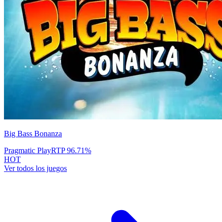
Big Bass Bonanza
Pragmatic Play
RTP
96.71
%
HOT
Ver todos los juegos