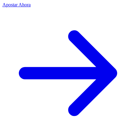
Apostar Ahora