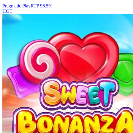
Pragmatic Play
RTP
96.5
%
HOT