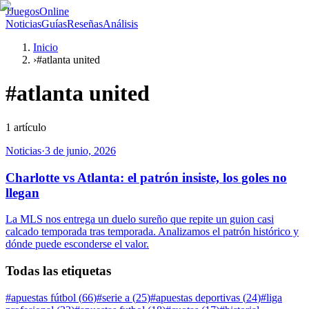
J
JuegosOnline
Noticias
Guías
Reseñas
Análisis
Inicio
›
#atlanta united
#
atlanta united
1
artículo
Noticias
·
3 de junio, 2026
Charlotte vs Atlanta: el patrón insiste, los goles no
llegan
La MLS nos entrega un duelo sureño que repite un guion casi
calcado temporada tras temporada. Analizamos el patrón histórico y
dónde puede esconderse el valor.
Todas las etiquetas
#
apuestas fútbol
(
66
)
#
serie a
(
25
)
#
apuestas deportivas
(
24
)
#
liga