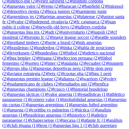
(
2
)
#
atletico-mg
(
2
)
#
velez sarsfield
(
2
)
#
instituto cordoba
(
2
)
#
apuestas valor
(
2
)
#
remo
(
2
)
#
huracan
(
2
)
#
banfield
(
2
)
#
mirassol
(
2
)
#
deportivo riestra
(
2
)
#
boca juniors
(
2
)
#
sarmiento junin
(
2
)
#
argentinos jrs
(
2
)
#
tarjetas apuestas
(
2
)
#
platense
(
2
)
#
union santa
fe
(
2
)
#
valor
(
2
)
#
independ. rivadavia
(
2
)
#
fc cajamarca
(
2
)
#
juan
pablo ii college
(
2
)
#
newells old boys
(
2
)
#
talleres cordoba
(
2
)
#
apuestas liga mx
(
2
)
#
adt
(
2
)
#
universitario
(
2
)
#
napoli
(
2
)
#
cf
montreal
(
2
)
#
toronto fc
(
2
)
#
major league soccer
(
2
)
#
seattle sounders
(
2
)
#
portland timbers
(
2
)
#
serie a brasil
(
2
)
#
mls apuestas
(
2
)
#
brasileirao
(
2
)
#
underdog
(
2
)
#
tinka
(
2
)
#
tabla de posiciones
(
2
)
#
leverkusen
(
2
)
#
bundesliga
(
2
)
#
futbol
(
2
)
#
atletico nacional
(
2
)
#
liga betplay
(
2
)
#
tijuana
(
2
)
#
seleccion peruana
(
2
)
#
fútbol
femenino
(
2
)
#
sorteo
(
2
)
#
inter
(
2
)
#
atalanta
(
2
)
#
ecuabet
(
2
)
#
nuggets
(
2
)
#
props nba
(
2
)
#
apuestas deportivas peru
(
2
)
#
rtp slots peru
(
2
)
#
aviator estrategia
(
2
)
#
jetx
(
2
)
#
cuotas nba
(
2
)
#
liga 1 perú
(
2
)
#
apuestas premier league
(
2
)
#
alianza
(
2
)
#
warriors
(
2
)
#
voley
(
2
)
#
sudamericano de clubes
(
2
)
#
resultados uni
(
2
)
#
benfica
(
2
)
#
apuestas champions
(
2
)
#
cusco
(
1
)
#
historial brasileirao
(
1
)
#
apuestas tácticas
(
1
)
#
valor apuesta
(
1
)
#
estadísticas
(
1
)
#
athletico
paranaense
(
1
)
#
corners valor
(
1
)
#
probabilidad apuestas
(
1
)
#
apuestas
sin cuotas
(
1
)
#
apuestas argentinas
(
1
)
#
apuestas futbol argentino
(
1
)
#
apuesta
(
1
)
#
coritiba vs palmeiras
(
1
)
#
táctica
(
1
)
#
analisis
apuestas
(
1
)
#
brasileirao apuestas
(
1
)
#
historico
(
1
)
#
atletico
paranaense
(
1
)
#
chapecoense
(
1
)
#
necaxa
(
1
)
#
atlante fc
(
1
)
#
análisis
(
1
)
#
club tijuana
(
1
)
#
leon
(
1
)
#
apuestas liga 1
(
1
)
#
club queretaro