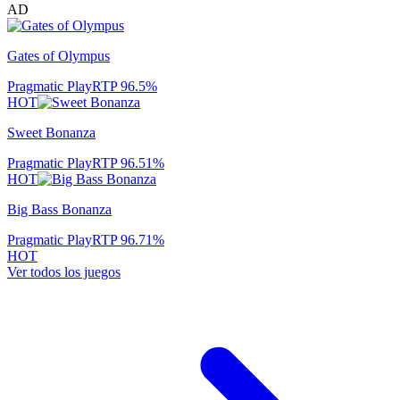
AD
Gates of Olympus
Pragmatic Play
RTP
96.5
%
HOT
Sweet Bonanza
Pragmatic Play
RTP
96.51
%
HOT
Big Bass Bonanza
Pragmatic Play
RTP
96.71
%
HOT
Ver todos los juegos