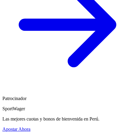
Patrocinador
SportWager
Las mejores cuotas y bonos de bienvenida en Perú.
Apostar Ahora