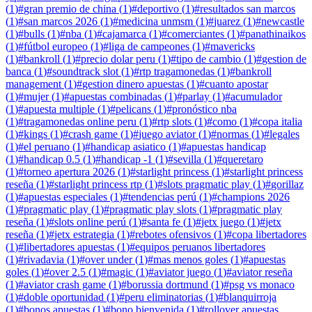
(
1
)
#
gran premio de china
(
1
)
#
deportivo
(
1
)
#
resultados san marcos
(
1
)
#
san marcos 2026
(
1
)
#
medicina unmsm
(
1
)
#
juarez
(
1
)
#
newcastle
(
1
)
#
bulls
(
1
)
#
nba
(
1
)
#
cajamarca
(
1
)
#
comerciantes
(
1
)
#
panathinaikos
(
1
)
#
fútbol europeo
(
1
)
#
liga de campeones
(
1
)
#
mavericks
(
1
)
#
bankroll
(
1
)
#
precio dolar peru
(
1
)
#
tipo de cambio
(
1
)
#
gestion de
banca
(
1
)
#
soundtrack slot
(
1
)
#
rtp tragamonedas
(
1
)
#
bankroll
management
(
1
)
#
gestion dinero apuestas
(
1
)
#
cuanto apostar
(
1
)
#
mujer
(
1
)
#
apuestas combinadas
(
1
)
#
parlay
(
1
)
#
acumulador
(
1
)
#
apuesta multiple
(
1
)
#
pelicans
(
1
)
#
pronóstico nba
(
1
)
#
tragamonedas online peru
(
1
)
#
rtp slots
(
1
)
#
como
(
1
)
#
copa italia
(
1
)
#
kings
(
1
)
#
crash game
(
1
)
#
juego aviator
(
1
)
#
normas
(
1
)
#
legales
(
1
)
#
el peruano
(
1
)
#
handicap asiatico
(
1
)
#
apuestas handicap
(
1
)
#
handicap 0.5
(
1
)
#
handicap -1
(
1
)
#
sevilla
(
1
)
#
queretaro
(
1
)
#
torneo apertura 2026
(
1
)
#
starlight princess
(
1
)
#
starlight princess
reseña
(
1
)
#
starlight princess rtp
(
1
)
#
slots pragmatic play
(
1
)
#
gorillaz
(
1
)
#
apuestas especiales
(
1
)
#
tendencias perú
(
1
)
#
champions 2026
(
1
)
#
pragmatic play
(
1
)
#
pragmatic play slots
(
1
)
#
pragmatic play
reseña
(
1
)
#
slots online perú
(
1
)
#
santa fe
(
1
)
#
jetx juego
(
1
)
#
jetx
reseña
(
1
)
#
jetx estrategia
(
1
)
#
rebotes ofensivos
(
1
)
#
copa libertadores
(
1
)
#
libertadores apuestas
(
1
)
#
equipos peruanos libertadores
(
1
)
#
rivadavia
(
1
)
#
over under
(
1
)
#
mas menos goles
(
1
)
#
apuestas
goles
(
1
)
#
over 2.5
(
1
)
#
magic
(
1
)
#
aviator juego
(
1
)
#
aviator reseña
(
1
)
#
aviator crash game
(
1
)
#
borussia dortmund
(
1
)
#
psg vs monaco
(
1
)
#
doble oportunidad
(
1
)
#
peru eliminatorias
(
1
)
#
blanquirroja
(
1
)
#
bonos apuestas
(
1
)
#
bono bienvenida
(
1
)
#
rollover apuestas