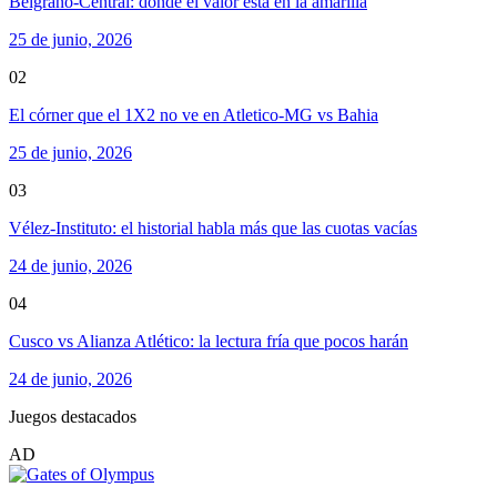
Belgrano-Central: donde el valor está en la amarilla
25 de junio, 2026
02
El córner que el 1X2 no ve en Atletico-MG vs Bahia
25 de junio, 2026
03
Vélez-Instituto: el historial habla más que las cuotas vacías
24 de junio, 2026
04
Cusco vs Alianza Atlético: la lectura fría que pocos harán
24 de junio, 2026
Juegos destacados
AD