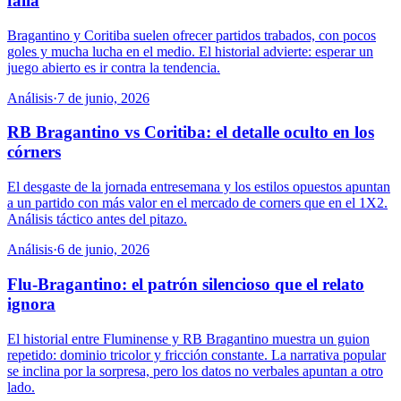
falla
Bragantino y Coritiba suelen ofrecer partidos trabados, con pocos
goles y mucha lucha en el medio. El historial advierte: esperar un
juego abierto es ir contra la tendencia.
Análisis
·
7 de junio, 2026
RB Bragantino vs Coritiba: el detalle oculto en los
córners
El desgaste de la jornada entresemana y los estilos opuestos apuntan
a un partido con más valor en el mercado de corners que en el 1X2.
Análisis táctico antes del pitazo.
Análisis
·
6 de junio, 2026
Flu-Bragantino: el patrón silencioso que el relato
ignora
El historial entre Fluminense y RB Bragantino muestra un guion
repetido: dominio tricolor y fricción constante. La narrativa popular
se inclina por la sorpresa, pero los datos no verbales apuntan a otro
lado.