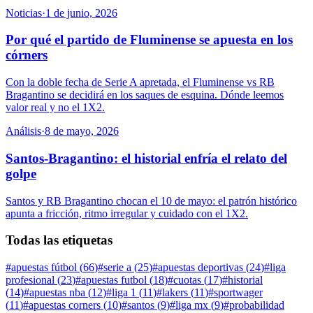
Noticias
·
1 de junio, 2026
Por qué el partido de Fluminense se apuesta en los
córners
Con la doble fecha de Serie A apretada, el Fluminense vs RB
Bragantino se decidirá en los saques de esquina. Dónde leemos
valor real y no el 1X2.
Análisis
·
8 de mayo, 2026
Santos-Bragantino: el historial enfría el relato del
golpe
Santos y RB Bragantino chocan el 10 de mayo: el patrón histórico
apunta a fricción, ritmo irregular y cuidado con el 1X2.
Todas las etiquetas
#
apuestas fútbol
(
66
)
#
serie a
(
25
)
#
apuestas deportivas
(
24
)
#
liga
profesional
(
23
)
#
apuestas futbol
(
18
)
#
cuotas
(
17
)
#
historial
(
14
)
#
apuestas nba
(
12
)
#
liga 1
(
11
)
#
lakers
(
11
)
#
sportwager
(
11
)
#
apuestas corners
(
10
)
#
santos
(
9
)
#
liga mx
(
9
)
#
probabilidad