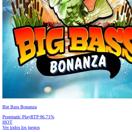
Big Bass Bonanza
Pragmatic Play
RTP
96.71
%
HOT
Ver todos los juegos