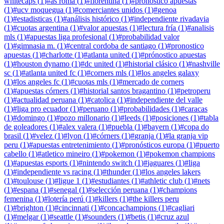
whitecaps
(
1
)
#
as roma
(
1
)
#
fiorentina
(
1
)
#
pronóstico apuestas
(
1
)
#
ucv moquegua
(
1
)
#
comerciantes unidos
(
1
)
#
genoa
(
1
)
#
estadisticas
(
1
)
#
análisis histórico
(
1
)
#
independiente rivadavia
(
1
)
#
cuotas argentina
(
1
)
#
valor apuestas
(
1
)
#
lectura fría
(
1
)
#
analisis
mls
(
1
)
#
apuestas liga profesional
(
1
)
#
probabilidad valor
(
1
)
#
gimnasia m.
(
1
)
#
central cordoba de santiago
(
1
)
#
pronostico
apuestas
(
1
)
#
charlotte
(
1
)
#
atlanta united
(
1
)
#
prónostico apuestas
(
1
)
#
houston dynamo
(
1
)
#
dc united
(
1
)
#
historial clásico
(
1
)
#
nashville
sc
(
1
)
#
atlanta united fc
(
1
)
#
corners mls
(
1
)
#
los angeles galaxy
(
1
)
#
los angeles fc
(
1
)
#
cuotas mls
(
1
)
#
mercado de corners
(
1
)
#
apuestas córners
(
1
)
#
historial santos bragantino
(
1
)
#
petroperu
(
1
)
#
actualidad peruana
(
1
)
#
catolica
(
1
)
#
independiente del valle
(
1
)
#
liga pro ecuador
(
1
)
#
peruano
(
1
)
#
probabilidades
(
1
)
#
caracas
(
1
)
#
domingo
(
1
)
#
pozo millonario
(
1
)
#
leeds
(
1
)
#
posiciones
(
1
)
#
tabla
de goleadores
(
1
)
#
alex valera
(
1
)
#
puebla
(
1
)
#
bayern
(
1
)
#
copa do
brasil
(
1
)
#
velez
(
1
)
#
lyon
(
1
)
#
córners
(
1
)
#
granja
(
1
)
#
la granja vip
peru
(
1
)
#
apuestas entretenimiento
(
1
)
#
pronósticos europa
(
1
)
#
puerto
cabello
(
1
)
#
atletico mineiro
(
1
)
#
pokemon
(
1
)
#
pokemon champions
(
1
)
#
apuestas esports
(
1
)
#
nintendo switch
(
1
)
#
jaguares
(
1
)
#
liga
(
1
)
#
independiente vs racing
(
1
)
#
thunder
(
1
)
#
los angeles lakers
(
1
)
#
toulouse
(
1
)
#
ligue 1
(
1
)
#
estudiantes
(
1
)
#
athletic club
(
1
)
#
nets
(
1
)
#
espana
(
1
)
#
senegal
(
1
)
#
selección peruana
(
1
)
#
champions
femenina
(
1
)
#
lotería perú
(
1
)
#
killers
(
1
)
#
the killers peru
(
1
)
#
brighton
(
1
)
#
cincinnati
(
1
)
#
concachampions
(
1
)
#
cagliari
(
1
)
#
melgar
(
1
)
#
seattle
(
1
)
#
sounders
(
1
)
#
betis
(
1
)
#
cruz azul