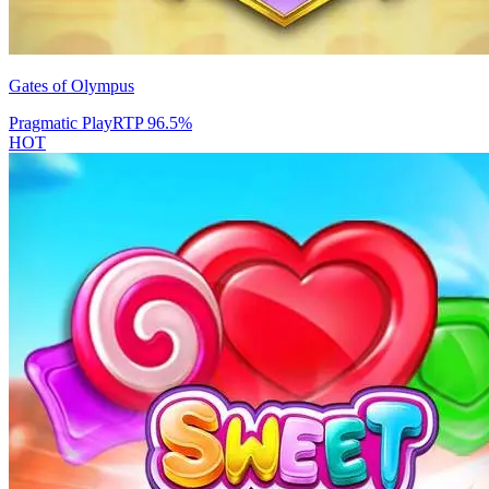
Gates of Olympus
Pragmatic Play
RTP
96.5
%
HOT