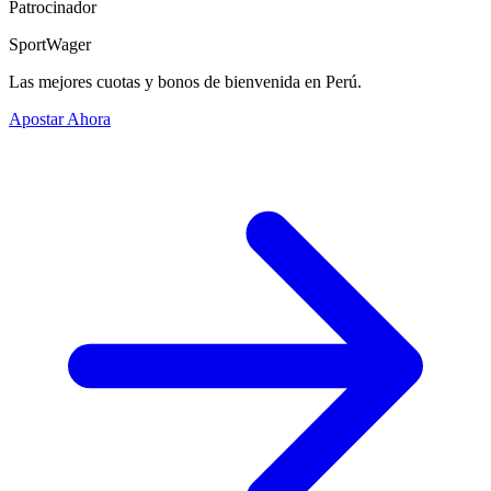
Patrocinador
SportWager
Las mejores cuotas y bonos de bienvenida en Perú.
Apostar Ahora