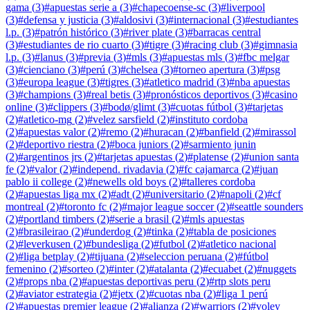
gama
(
3
)
#
apuestas serie a
(
3
)
#
chapecoense-sc
(
3
)
#
liverpool
(
3
)
#
defensa y justicia
(
3
)
#
aldosivi
(
3
)
#
internacional
(
3
)
#
estudiantes
l.p.
(
3
)
#
patrón histórico
(
3
)
#
river plate
(
3
)
#
barracas central
(
3
)
#
estudiantes de rio cuarto
(
3
)
#
tigre
(
3
)
#
racing club
(
3
)
#
gimnasia
l.p.
(
3
)
#
lanus
(
3
)
#
previa
(
3
)
#
mls
(
3
)
#
apuestas mls
(
3
)
#
fbc melgar
(
3
)
#
cienciano
(
3
)
#
perú
(
3
)
#
chelsea
(
3
)
#
torneo apertura
(
3
)
#
psg
(
3
)
#
europa league
(
3
)
#
tigres
(
3
)
#
atletico madrid
(
3
)
#
nba apuestas
(
3
)
#
champions
(
3
)
#
real betis
(
3
)
#
pronósticos deportivos
(
3
)
#
casino
online
(
3
)
#
clippers
(
3
)
#
bodø/glimt
(
3
)
#
cuotas fútbol
(
3
)
#
tarjetas
(
2
)
#
atletico-mg
(
2
)
#
velez sarsfield
(
2
)
#
instituto cordoba
(
2
)
#
apuestas valor
(
2
)
#
remo
(
2
)
#
huracan
(
2
)
#
banfield
(
2
)
#
mirassol
(
2
)
#
deportivo riestra
(
2
)
#
boca juniors
(
2
)
#
sarmiento junin
(
2
)
#
argentinos jrs
(
2
)
#
tarjetas apuestas
(
2
)
#
platense
(
2
)
#
union santa
fe
(
2
)
#
valor
(
2
)
#
independ. rivadavia
(
2
)
#
fc cajamarca
(
2
)
#
juan
pablo ii college
(
2
)
#
newells old boys
(
2
)
#
talleres cordoba
(
2
)
#
apuestas liga mx
(
2
)
#
adt
(
2
)
#
universitario
(
2
)
#
napoli
(
2
)
#
cf
montreal
(
2
)
#
toronto fc
(
2
)
#
major league soccer
(
2
)
#
seattle sounders
(
2
)
#
portland timbers
(
2
)
#
serie a brasil
(
2
)
#
mls apuestas
(
2
)
#
brasileirao
(
2
)
#
underdog
(
2
)
#
tinka
(
2
)
#
tabla de posiciones
(
2
)
#
leverkusen
(
2
)
#
bundesliga
(
2
)
#
futbol
(
2
)
#
atletico nacional
(
2
)
#
liga betplay
(
2
)
#
tijuana
(
2
)
#
seleccion peruana
(
2
)
#
fútbol
femenino
(
2
)
#
sorteo
(
2
)
#
inter
(
2
)
#
atalanta
(
2
)
#
ecuabet
(
2
)
#
nuggets
(
2
)
#
props nba
(
2
)
#
apuestas deportivas peru
(
2
)
#
rtp slots peru
(
2
)
#
aviator estrategia
(
2
)
#
jetx
(
2
)
#
cuotas nba
(
2
)
#
liga 1 perú
(
2
)
#
apuestas premier league
(
2
)
#
alianza
(
2
)
#
warriors
(
2
)
#
voley