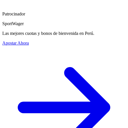
Patrocinador
SportWager
Las mejores cuotas y bonos de bienvenida en Perú.
Apostar Ahora