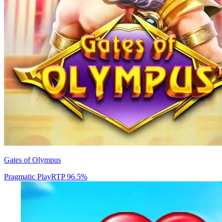
Gates of Olympus
Pragmatic Play
RTP
96.5
%