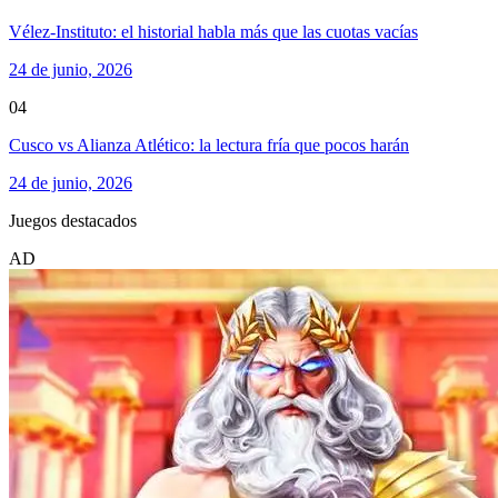
Vélez-Instituto: el historial habla más que las cuotas vacías
24 de junio, 2026
04
Cusco vs Alianza Atlético: la lectura fría que pocos harán
24 de junio, 2026
Juegos destacados
AD