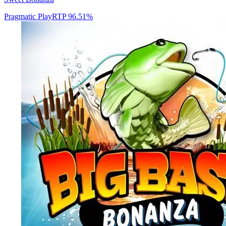
Pragmatic Play
RTP
96.51
%