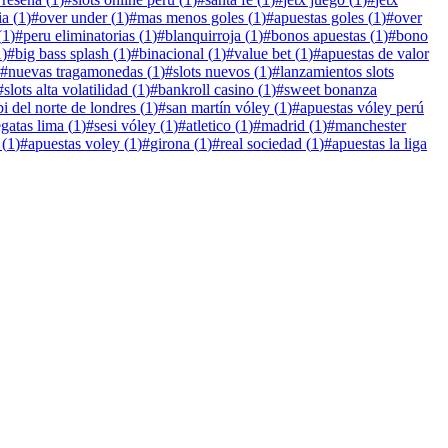
ia
(
1
)
#
over under
(
1
)
#
mas menos goles
(
1
)
#
apuestas goles
(
1
)
#
over
(
1
)
#
peru eliminatorias
(
1
)
#
blanquirroja
(
1
)
#
bonos apuestas
(
1
)
#
bono
1
)
#
big bass splash
(
1
)
#
binacional
(
1
)
#
value bet
(
1
)
#
apuestas de valor
#
nuevas tragamonedas
(
1
)
#
slots nuevos
(
1
)
#
lanzamientos slots
#
slots alta volatilidad
(
1
)
#
bankroll casino
(
1
)
#
sweet bonanza
bi del norte de londres
(
1
)
#
san martín vóley
(
1
)
#
apuestas vóley perú
egatas lima
(
1
)
#
sesi vóley
(
1
)
#
atletico
(
1
)
#
madrid
(
1
)
#
manchester
(
1
)
#
apuestas voley
(
1
)
#
girona
(
1
)
#
real sociedad
(
1
)
#
apuestas la liga