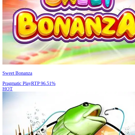
Sweet Bonanza
Pragmatic Play
RTP
96.51
%
HOT