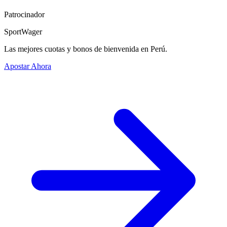
Patrocinador
SportWager
Las mejores cuotas y bonos de bienvenida en Perú.
Apostar Ahora