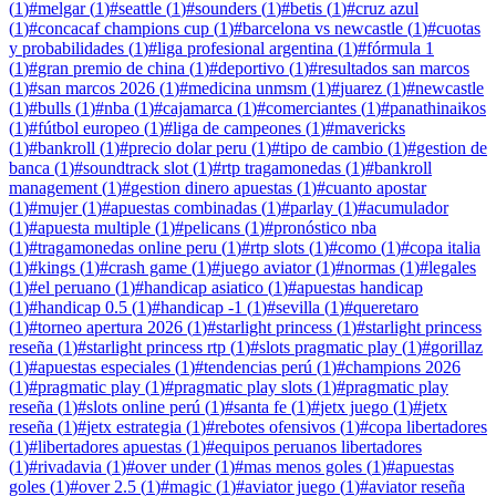
(
1
)
#
melgar
(
1
)
#
seattle
(
1
)
#
sounders
(
1
)
#
betis
(
1
)
#
cruz azul
(
1
)
#
concacaf champions cup
(
1
)
#
barcelona vs newcastle
(
1
)
#
cuotas
y probabilidades
(
1
)
#
liga profesional argentina
(
1
)
#
fórmula 1
(
1
)
#
gran premio de china
(
1
)
#
deportivo
(
1
)
#
resultados san marcos
(
1
)
#
san marcos 2026
(
1
)
#
medicina unmsm
(
1
)
#
juarez
(
1
)
#
newcastle
(
1
)
#
bulls
(
1
)
#
nba
(
1
)
#
cajamarca
(
1
)
#
comerciantes
(
1
)
#
panathinaikos
(
1
)
#
fútbol europeo
(
1
)
#
liga de campeones
(
1
)
#
mavericks
(
1
)
#
bankroll
(
1
)
#
precio dolar peru
(
1
)
#
tipo de cambio
(
1
)
#
gestion de
banca
(
1
)
#
soundtrack slot
(
1
)
#
rtp tragamonedas
(
1
)
#
bankroll
management
(
1
)
#
gestion dinero apuestas
(
1
)
#
cuanto apostar
(
1
)
#
mujer
(
1
)
#
apuestas combinadas
(
1
)
#
parlay
(
1
)
#
acumulador
(
1
)
#
apuesta multiple
(
1
)
#
pelicans
(
1
)
#
pronóstico nba
(
1
)
#
tragamonedas online peru
(
1
)
#
rtp slots
(
1
)
#
como
(
1
)
#
copa italia
(
1
)
#
kings
(
1
)
#
crash game
(
1
)
#
juego aviator
(
1
)
#
normas
(
1
)
#
legales
(
1
)
#
el peruano
(
1
)
#
handicap asiatico
(
1
)
#
apuestas handicap
(
1
)
#
handicap 0.5
(
1
)
#
handicap -1
(
1
)
#
sevilla
(
1
)
#
queretaro
(
1
)
#
torneo apertura 2026
(
1
)
#
starlight princess
(
1
)
#
starlight princess
reseña
(
1
)
#
starlight princess rtp
(
1
)
#
slots pragmatic play
(
1
)
#
gorillaz
(
1
)
#
apuestas especiales
(
1
)
#
tendencias perú
(
1
)
#
champions 2026
(
1
)
#
pragmatic play
(
1
)
#
pragmatic play slots
(
1
)
#
pragmatic play
reseña
(
1
)
#
slots online perú
(
1
)
#
santa fe
(
1
)
#
jetx juego
(
1
)
#
jetx
reseña
(
1
)
#
jetx estrategia
(
1
)
#
rebotes ofensivos
(
1
)
#
copa libertadores
(
1
)
#
libertadores apuestas
(
1
)
#
equipos peruanos libertadores
(
1
)
#
rivadavia
(
1
)
#
over under
(
1
)
#
mas menos goles
(
1
)
#
apuestas
goles
(
1
)
#
over 2.5
(
1
)
#
magic
(
1
)
#
aviator juego
(
1
)
#
aviator reseña