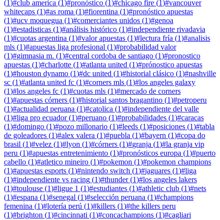
(
1
)
#
club america
(
1
)
#
pronóstico
(
1
)
#
chicago fire
(
1
)
#
vancouver
whitecaps
(
1
)
#
as roma
(
1
)
#
fiorentina
(
1
)
#
pronóstico apuestas
(
1
)
#
ucv moquegua
(
1
)
#
comerciantes unidos
(
1
)
#
genoa
(
1
)
#
estadisticas
(
1
)
#
análisis histórico
(
1
)
#
independiente rivadavia
(
1
)
#
cuotas argentina
(
1
)
#
valor apuestas
(
1
)
#
lectura fría
(
1
)
#
analisis
mls
(
1
)
#
apuestas liga profesional
(
1
)
#
probabilidad valor
(
1
)
#
gimnasia m.
(
1
)
#
central cordoba de santiago
(
1
)
#
pronostico
apuestas
(
1
)
#
charlotte
(
1
)
#
atlanta united
(
1
)
#
prónostico apuestas
(
1
)
#
houston dynamo
(
1
)
#
dc united
(
1
)
#
historial clásico
(
1
)
#
nashville
sc
(
1
)
#
atlanta united fc
(
1
)
#
corners mls
(
1
)
#
los angeles galaxy
(
1
)
#
los angeles fc
(
1
)
#
cuotas mls
(
1
)
#
mercado de corners
(
1
)
#
apuestas córners
(
1
)
#
historial santos bragantino
(
1
)
#
petroperu
(
1
)
#
actualidad peruana
(
1
)
#
catolica
(
1
)
#
independiente del valle
(
1
)
#
liga pro ecuador
(
1
)
#
peruano
(
1
)
#
probabilidades
(
1
)
#
caracas
(
1
)
#
domingo
(
1
)
#
pozo millonario
(
1
)
#
leeds
(
1
)
#
posiciones
(
1
)
#
tabla
de goleadores
(
1
)
#
alex valera
(
1
)
#
puebla
(
1
)
#
bayern
(
1
)
#
copa do
brasil
(
1
)
#
velez
(
1
)
#
lyon
(
1
)
#
córners
(
1
)
#
granja
(
1
)
#
la granja vip
peru
(
1
)
#
apuestas entretenimiento
(
1
)
#
pronósticos europa
(
1
)
#
puerto
cabello
(
1
)
#
atletico mineiro
(
1
)
#
pokemon
(
1
)
#
pokemon champions
(
1
)
#
apuestas esports
(
1
)
#
nintendo switch
(
1
)
#
jaguares
(
1
)
#
liga
(
1
)
#
independiente vs racing
(
1
)
#
thunder
(
1
)
#
los angeles lakers
(
1
)
#
toulouse
(
1
)
#
ligue 1
(
1
)
#
estudiantes
(
1
)
#
athletic club
(
1
)
#
nets
(
1
)
#
espana
(
1
)
#
senegal
(
1
)
#
selección peruana
(
1
)
#
champions
femenina
(
1
)
#
lotería perú
(
1
)
#
killers
(
1
)
#
the killers peru
(
1
)
#
brighton
(
1
)
#
cincinnati
(
1
)
#
concachampions
(
1
)
#
cagliari