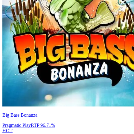
Big Bass Bonanza
Pragmatic Play
RTP
96.71
%
HOT