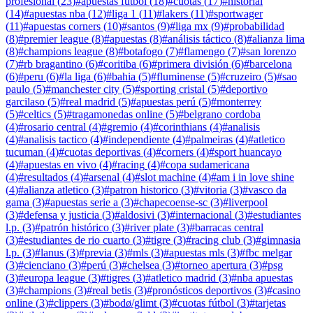
profesional
(
23
)
#
apuestas futbol
(
18
)
#
cuotas
(
17
)
#
historial
(
14
)
#
apuestas nba
(
12
)
#
liga 1
(
11
)
#
lakers
(
11
)
#
sportwager
(
11
)
#
apuestas corners
(
10
)
#
santos
(
9
)
#
liga mx
(
9
)
#
probabilidad
(
8
)
#
premier league
(
8
)
#
apuestas
(
8
)
#
análisis táctico
(
8
)
#
alianza lima
(
8
)
#
champions league
(
8
)
#
botafogo
(
7
)
#
flamengo
(
7
)
#
san lorenzo
(
7
)
#
rb bragantino
(
6
)
#
coritiba
(
6
)
#
primera división
(
6
)
#
barcelona
(
6
)
#
peru
(
6
)
#
la liga
(
6
)
#
bahia
(
5
)
#
fluminense
(
5
)
#
cruzeiro
(
5
)
#
sao
paulo
(
5
)
#
manchester city
(
5
)
#
sporting cristal
(
5
)
#
deportivo
garcilaso
(
5
)
#
real madrid
(
5
)
#
apuestas perú
(
5
)
#
monterrey
(
5
)
#
celtics
(
5
)
#
tragamonedas online
(
5
)
#
belgrano cordoba
(
4
)
#
rosario central
(
4
)
#
gremio
(
4
)
#
corinthians
(
4
)
#
analisis
(
4
)
#
analisis tactico
(
4
)
#
independiente
(
4
)
#
palmeiras
(
4
)
#
atletico
tucuman
(
4
)
#
cuotas deportivas
(
4
)
#
corners
(
4
)
#
sport huancayo
(
4
)
#
apuestas en vivo
(
4
)
#
racing
(
4
)
#
copa sudamericana
(
4
)
#
resultados
(
4
)
#
arsenal
(
4
)
#
slot machine
(
4
)
#
am i in love shine
(
4
)
#
alianza atletico
(
3
)
#
patron historico
(
3
)
#
vitoria
(
3
)
#
vasco da
gama
(
3
)
#
apuestas serie a
(
3
)
#
chapecoense-sc
(
3
)
#
liverpool
(
3
)
#
defensa y justicia
(
3
)
#
aldosivi
(
3
)
#
internacional
(
3
)
#
estudiantes
l.p.
(
3
)
#
patrón histórico
(
3
)
#
river plate
(
3
)
#
barracas central
(
3
)
#
estudiantes de rio cuarto
(
3
)
#
tigre
(
3
)
#
racing club
(
3
)
#
gimnasia
l.p.
(
3
)
#
lanus
(
3
)
#
previa
(
3
)
#
mls
(
3
)
#
apuestas mls
(
3
)
#
fbc melgar
(
3
)
#
cienciano
(
3
)
#
perú
(
3
)
#
chelsea
(
3
)
#
torneo apertura
(
3
)
#
psg
(
3
)
#
europa league
(
3
)
#
tigres
(
3
)
#
atletico madrid
(
3
)
#
nba apuestas
(
3
)
#
champions
(
3
)
#
real betis
(
3
)
#
pronósticos deportivos
(
3
)
#
casino
online
(
3
)
#
clippers
(
3
)
#
bodø/glimt
(
3
)
#
cuotas fútbol
(
3
)
#
tarjetas