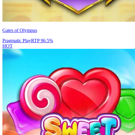
Gates of Olympus
Pragmatic Play
RTP
96.5
%
HOT