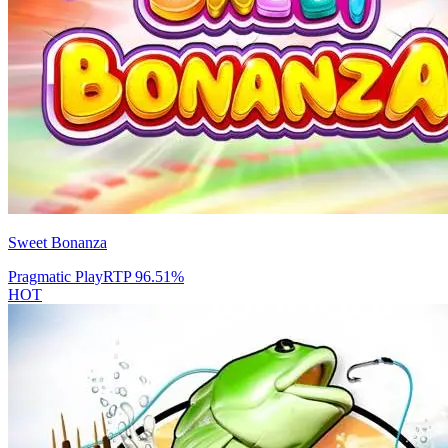
Sweet Bonanza
Pragmatic Play
RTP
96.51
%
HOT