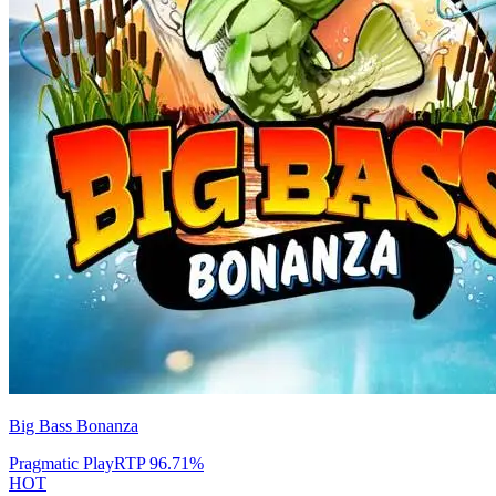
Big Bass Bonanza
Pragmatic Play
RTP
96.71
%
HOT