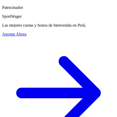
Patrocinador
SportWager
Las mejores cuotas y bonos de bienvenida en Perú.
Apostar Ahora