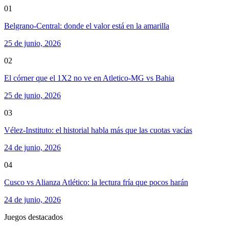
01
Belgrano-Central: donde el valor está en la amarilla
25 de junio, 2026
02
El córner que el 1X2 no ve en Atletico-MG vs Bahia
25 de junio, 2026
03
Vélez-Instituto: el historial habla más que las cuotas vacías
24 de junio, 2026
04
Cusco vs Alianza Atlético: la lectura fría que pocos harán
24 de junio, 2026
Juegos destacados