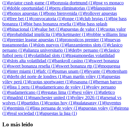
(
1
)
#
aviator crash game
(
1
)
#
borussia dortmund
(
1
)
#
psg vs monaco
(
1
)
#
doble oportunidad
(
1
)
#
peru eliminatorias
(
1
)
#
blanquirroja
(
1
)
#
bonos apuestas
(
1
)
#
bono bienvenida
(
1
)
#
rollover apuestas
(
1
)
#
free bet
(
1
)
#
convocatoria
(
1
)
#
onpe
(
1
)
#
club brujas
(
1
)
#
big bass
bonanza
(
1
)
#
big bass bonanza reseña
(
1
)
#
big bass splash
(
1
)
#
binacional
(
1
)
#
value bet
(
1
)
#
apuestas de valor
(
1
)
#
cuotas valor
(
1
)
#
probabilidad implícita
(
1
)
#
ticketmaster
(
1
)
#
robbie williams lima
(
1
)
#
premier league apuestas
(
1
)
#
pronosticos premier
(
1
)
#
nuevas
tragamonedas
(
1
)
#
slots nuevos
(
1
)
#
lanzamientos slots
(
1
)
#
clasico
peruano
(
1
)
#
alianza universitario
(
1
)
#
derby peruano
(
1
)
#
clasico
futbol peru
(
1
)
#
volatilidad slots
(
1
)
#
tragamonedas volatilidad
(
1
)
#
slots alta volatilidad
(
1
)
#
bankroll casino
(
1
)
#
sweet bonanza
(
1
)
#
sweet bonanza reseña
(
1
)
#
sweet bonanza rtp
(
1
)
#
moquegua
(
1
)
#
inter miami
(
1
)
#
lafc
(
1
)
#
pumas unam
(
1
)
#
levante
(
1
)
#
tottenham
(
1
)
#
derbi del norte de londres
(
1
)
#
san martín vóley
(
1
)
#
apuestas
vóley perú
(
1
)
#
cuotas sportwager
(
1
)
#
osasuna
(
1
)
#
hernan barcos
(
1
)
#
liga 1 peru
(
1
)
#
sudamericano de voley
(
1
)
#
voley peruano
(
1
)
#
sudamericano
(
1
)
#
regatas lima
(
1
)
#
sesi vóley
(
1
)
#
atletico
(
1
)
#
madrid
(
1
)
#
manchester united
(
1
)
#
vóley 2026
(
1
)
#
arsenal vs
wolves
(
1
)
#
partidos
(
1
)
#
cuotas hoy
(
1
)
#
galatasaray
(
1
)
#
juventus
(
1
)
#
geminis
(
1
)
#
liga peruana de voley
(
1
)
#
apuestas voley
(
1
)
#
girona
(
1
)
#
real sociedad
(
1
)
#
apuestas la liga
(
1
)
Lo más leído