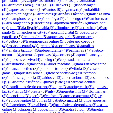
profesional
(
23
)
#
apuestas futbol
(
18
)
#
cuotas
(
17
)
#
historial
(
14
)
#
apuestas nba
(
12
)
#
liga 1
(
11
)
#
lakers
(
11
)
#
sportwager
(
11
)
#
apuestas corners
(
10
)
#
santos
(
9
)
#
liga mx
(
9
)
#
probabilidad
(
8
)
#
premier league
(
8
)
#
apuestas
(
8
)
#
análisis táctico
(
8
)
#
alianza lima
(
8
)
#
champions league
(
8
)
#
botafogo
(
7
)
#
flamengo
(
7
)
#
san lorenzo
(
7
)
#
rb bragantino
(
6
)
#
coritiba
(
6
)
#
primera división
(
6
)
#
barcelona
(
6
)
#
peru
(
6
)
#
la liga
(
6
)
#
bahia
(
5
)
#
fluminense
(
5
)
#
cruzeiro
(
5
)
#
sao
paulo
(
5
)
#
manchester city
(
5
)
#
sporting cristal
(
5
)
#
deportivo
garcilaso
(
5
)
#
real madrid
(
5
)
#
apuestas perú
(
5
)
#
monterrey
(
5
)
#
celtics
(
5
)
#
tragamonedas online
(
5
)
#
belgrano cordoba
(
4
)
#
rosario central
(
4
)
#
gremio
(
4
)
#
corinthians
(
4
)
#
analisis
(
4
)
#
analisis tactico
(
4
)
#
independiente
(
4
)
#
palmeiras
(
4
)
#
atletico
tucuman
(
4
)
#
cuotas deportivas
(
4
)
#
corners
(
4
)
#
sport huancayo
(
4
)
#
apuestas en vivo
(
4
)
#
racing
(
4
)
#
copa sudamericana
(
4
)
#
resultados
(
4
)
#
arsenal
(
4
)
#
slot machine
(
4
)
#
am i in love shine
(
4
)
#
alianza atletico
(
3
)
#
patron historico
(
3
)
#
vitoria
(
3
)
#
vasco da
gama
(
3
)
#
apuestas serie a
(
3
)
#
chapecoense-sc
(
3
)
#
liverpool
(
3
)
#
defensa y justicia
(
3
)
#
aldosivi
(
3
)
#
internacional
(
3
)
#
estudiantes
l.p.
(
3
)
#
patrón histórico
(
3
)
#
river plate
(
3
)
#
barracas central
(
3
)
#
estudiantes de rio cuarto
(
3
)
#
tigre
(
3
)
#
racing club
(
3
)
#
gimnasia
l.p.
(
3
)
#
lanus
(
3
)
#
previa
(
3
)
#
mls
(
3
)
#
apuestas mls
(
3
)
#
fbc melgar
(
3
)
#
cienciano
(
3
)
#
perú
(
3
)
#
chelsea
(
3
)
#
torneo apertura
(
3
)
#
psg
(
3
)
#
europa league
(
3
)
#
tigres
(
3
)
#
atletico madrid
(
3
)
#
nba apuestas
(
3
)
#
champions
(
3
)
#
real betis
(
3
)
#
pronósticos deportivos
(
3
)
#
casino
online
(
3
)
#
clippers
(
3
)
#
bodø/glimt
(
3
)
#
cuotas fútbol
(
3
)
#
tarjetas