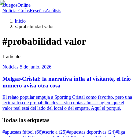
J
JuegosOnline
Noticias
Guías
Reseñas
Análisis
Inicio
›
#probabilidad valor
#
probabilidad valor
1
artículo
Noticias
·
5 de junio, 2026
Melgar-Cristal: la narrativa infla al visitante, el frío
numero avisa otra cosa
El relato popular empuja a Sporting Cristal como favorito, pero una
lectura fría de probabilidades —sin cuotas aún— sugiere que el
valor real está del lado del local o del empate. Aquí el porqué.
Todas las etiquetas
#
apuestas fútbol
(
66
)
#
serie a
(
25
)
#
apuestas deportivas
(
24
)
#
liga