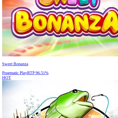
Sweet Bonanza
Pragmatic Play
RTP
96.51
%
HOT