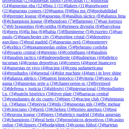
profesional
(
23
)
#
apuestas futbol
(
18
)
#
cuotas
(
17
)
#
historial
(
14
)
#
apuestas nba
(
12
)
#
liga 1
(
11
)
#
lakers
(
11
)
#
sportwager
(
11
)
#
apuestas corners
(
10
)
#
santos
(
9
)
#
liga mx
(
9
)
#
probabilidad
(
8
)
#
premier league
(
8
)
#
apuestas
(
8
)
#
análisis táctico
(
8
)
#
alianza lima
(
8
)
#
champions league
(
8
)
#
botafogo
(
7
)
#
flamengo
(
7
)
#
san lorenzo
(
7
)
#
rb bragantino
(
6
)
#
coritiba
(
6
)
#
primera división
(
6
)
#
barcelona
(
6
)
#
peru
(
6
)
#
la liga
(
6
)
#
bahia
(
5
)
#
fluminense
(
5
)
#
cruzeiro
(
5
)
#
sao
paulo
(
5
)
#
manchester city
(
5
)
#
sporting cristal
(
5
)
#
deportivo
garcilaso
(
5
)
#
real madrid
(
5
)
#
apuestas perú
(
5
)
#
monterrey
(
5
)
#
celtics
(
5
)
#
tragamonedas online
(
5
)
#
belgrano cordoba
(
4
)
#
rosario central
(
4
)
#
gremio
(
4
)
#
corinthians
(
4
)
#
analisis
(
4
)
#
analisis tactico
(
4
)
#
independiente
(
4
)
#
palmeiras
(
4
)
#
atletico
tucuman
(
4
)
#
cuotas deportivas
(
4
)
#
corners
(
4
)
#
sport huancayo
(
4
)
#
apuestas en vivo
(
4
)
#
racing
(
4
)
#
copa sudamericana
(
4
)
#
resultados
(
4
)
#
arsenal
(
4
)
#
slot machine
(
4
)
#
am i in love shine
(
4
)
#
alianza atletico
(
3
)
#
patron historico
(
3
)
#
vitoria
(
3
)
#
vasco da
gama
(
3
)
#
apuestas serie a
(
3
)
#
chapecoense-sc
(
3
)
#
liverpool
(
3
)
#
defensa y justicia
(
3
)
#
aldosivi
(
3
)
#
internacional
(
3
)
#
estudiantes
l.p.
(
3
)
#
patrón histórico
(
3
)
#
river plate
(
3
)
#
barracas central
(
3
)
#
estudiantes de rio cuarto
(
3
)
#
tigre
(
3
)
#
racing club
(
3
)
#
gimnasia
l.p.
(
3
)
#
lanus
(
3
)
#
previa
(
3
)
#
mls
(
3
)
#
apuestas mls
(
3
)
#
fbc melgar
(
3
)
#
cienciano
(
3
)
#
perú
(
3
)
#
chelsea
(
3
)
#
torneo apertura
(
3
)
#
psg
(
3
)
#
europa league
(
3
)
#
tigres
(
3
)
#
atletico madrid
(
3
)
#
nba apuestas
(
3
)
#
champions
(
3
)
#
real betis
(
3
)
#
pronósticos deportivos
(
3
)
#
casino
online
(
3
)
#
clippers
(
3
)
#
bodø/glimt
(
3
)
#
cuotas fútbol
(
3
)
#
tarjetas