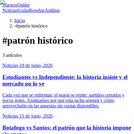
J
JuegosOnline
Noticias
Guías
Reseñas
Análisis
Inicio
›
#patrón histórico
#
patrón histórico
3
artículos
Noticias
·
19 de junio, 2026
Estudiantes vs Independiente: la historia insiste y el
mercado no lo ve
Cada vez que se enfrentan, el guion se repite: partidos cerrados y
pocos goles. Analizamos por qué esta racha seguirá y cómo
aprovecharlo en las apuestas sin cuotas disponibles.
Noticias
·
15 de junio, 2026
Botafogo vs Santos: el patrón que la historia impone