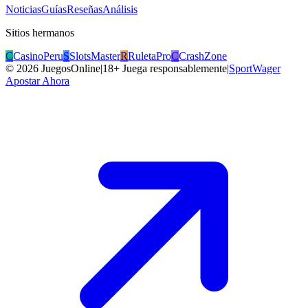
Noticias
Guías
Reseñas
Análisis
Sitios hermanos
C
CasinoPeru
S
SlotsMaster
R
RuletaPro
C
CrashZone
©
2026
JuegosOnline
|
18+ Juega responsablemente
|
SportWager
Apostar Ahora