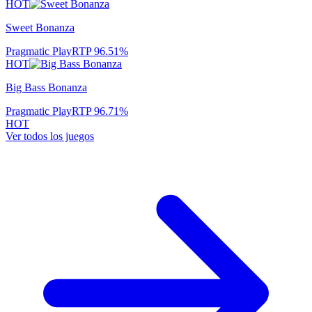
HOT
Sweet Bonanza
Pragmatic Play
RTP
96.51
%
HOT
Big Bass Bonanza
Pragmatic Play
RTP
96.71
%
HOT
Ver todos los juegos