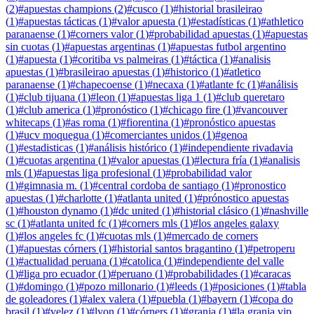
(
2
)
#
apuestas champions
(
2
)
#
cusco
(
1
)
#
historial brasileirao
(
1
)
#
apuestas tácticas
(
1
)
#
valor apuesta
(
1
)
#
estadísticas
(
1
)
#
athletico
paranaense
(
1
)
#
corners valor
(
1
)
#
probabilidad apuestas
(
1
)
#
apuestas
sin cuotas
(
1
)
#
apuestas argentinas
(
1
)
#
apuestas futbol argentino
(
1
)
#
apuesta
(
1
)
#
coritiba vs palmeiras
(
1
)
#
táctica
(
1
)
#
analisis
apuestas
(
1
)
#
brasileirao apuestas
(
1
)
#
historico
(
1
)
#
atletico
paranaense
(
1
)
#
chapecoense
(
1
)
#
necaxa
(
1
)
#
atlante fc
(
1
)
#
análisis
(
1
)
#
club tijuana
(
1
)
#
leon
(
1
)
#
apuestas liga 1
(
1
)
#
club queretaro
(
1
)
#
club america
(
1
)
#
pronóstico
(
1
)
#
chicago fire
(
1
)
#
vancouver
whitecaps
(
1
)
#
as roma
(
1
)
#
fiorentina
(
1
)
#
pronóstico apuestas
(
1
)
#
ucv moquegua
(
1
)
#
comerciantes unidos
(
1
)
#
genoa
(
1
)
#
estadisticas
(
1
)
#
análisis histórico
(
1
)
#
independiente rivadavia
(
1
)
#
cuotas argentina
(
1
)
#
valor apuestas
(
1
)
#
lectura fría
(
1
)
#
analisis
mls
(
1
)
#
apuestas liga profesional
(
1
)
#
probabilidad valor
(
1
)
#
gimnasia m.
(
1
)
#
central cordoba de santiago
(
1
)
#
pronostico
apuestas
(
1
)
#
charlotte
(
1
)
#
atlanta united
(
1
)
#
prónostico apuestas
(
1
)
#
houston dynamo
(
1
)
#
dc united
(
1
)
#
historial clásico
(
1
)
#
nashville
sc
(
1
)
#
atlanta united fc
(
1
)
#
corners mls
(
1
)
#
los angeles galaxy
(
1
)
#
los angeles fc
(
1
)
#
cuotas mls
(
1
)
#
mercado de corners
(
1
)
#
apuestas córners
(
1
)
#
historial santos bragantino
(
1
)
#
petroperu
(
1
)
#
actualidad peruana
(
1
)
#
catolica
(
1
)
#
independiente del valle
(
1
)
#
liga pro ecuador
(
1
)
#
peruano
(
1
)
#
probabilidades
(
1
)
#
caracas
(
1
)
#
domingo
(
1
)
#
pozo millonario
(
1
)
#
leeds
(
1
)
#
posiciones
(
1
)
#
tabla
de goleadores
(
1
)
#
alex valera
(
1
)
#
puebla
(
1
)
#
bayern
(
1
)
#
copa do
brasil
(
1
)
#
velez
(
1
)
#
lyon
(
1
)
#
córners
(
1
)
#
granja
(
1
)
#
la granja vip