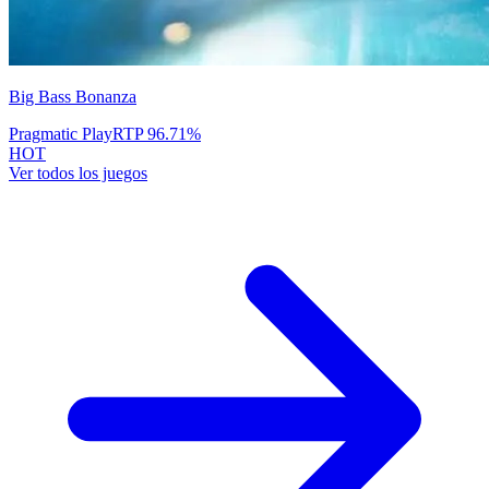
Big Bass Bonanza
Pragmatic Play
RTP
96.71
%
HOT
Ver todos los juegos