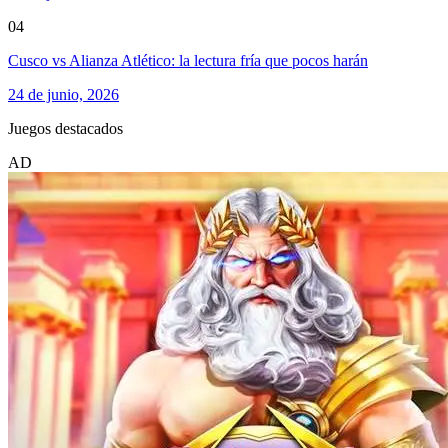
04
Cusco vs Alianza Atlético: la lectura fría que pocos harán
24 de junio, 2026
Juegos destacados
AD