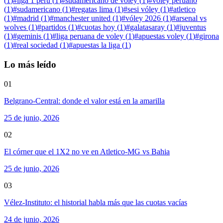
(
1
)
#
liga 1 peru
(
1
)
#
sudamericano de voley
(
1
)
#
voley peruano
(
1
)
#
sudamericano
(
1
)
#
regatas lima
(
1
)
#
sesi vóley
(
1
)
#
atletico
(
1
)
#
madrid
(
1
)
#
manchester united
(
1
)
#
vóley 2026
(
1
)
#
arsenal vs
wolves
(
1
)
#
partidos
(
1
)
#
cuotas hoy
(
1
)
#
galatasaray
(
1
)
#
juventus
(
1
)
#
geminis
(
1
)
#
liga peruana de voley
(
1
)
#
apuestas voley
(
1
)
#
girona
(
1
)
#
real sociedad
(
1
)
#
apuestas la liga
(
1
)
Lo más leído
01
Belgrano-Central: donde el valor está en la amarilla
25 de junio, 2026
02
El córner que el 1X2 no ve en Atletico-MG vs Bahia
25 de junio, 2026
03
Vélez-Instituto: el historial habla más que las cuotas vacías
24 de junio, 2026