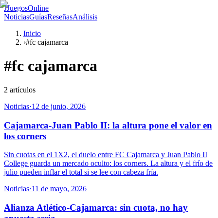
J
JuegosOnline
Noticias
Guías
Reseñas
Análisis
Inicio
›
#fc cajamarca
#
fc cajamarca
2
artículos
Noticias
·
12 de junio, 2026
Cajamarca-Juan Pablo II: la altura pone el valor en
los corners
Sin cuotas en el 1X2, el duelo entre FC Cajamarca y Juan Pablo II
College guarda un mercado oculto: los corners. La altura y el frío de
julio pueden inflar el total si se lee con cabeza fría.
Noticias
·
11 de mayo, 2026
Alianza Atlético-Cajamarca: sin cuota, no hay