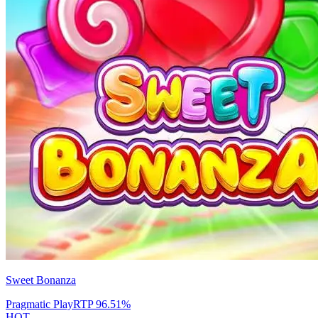
Sweet Bonanza
Pragmatic Play
RTP
96.51
%
HOT