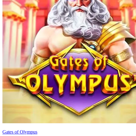
Gates of Olympus