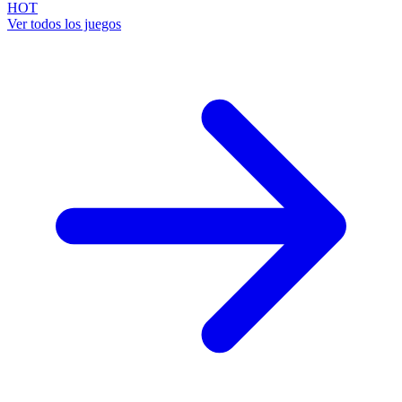
HOT
Ver todos los juegos