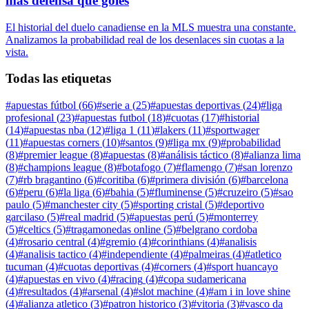
más defensa que goles
El historial del duelo canadiense en la MLS muestra una constante.
Analizamos la probabilidad real de los desenlaces sin cuotas a la
vista.
Todas las etiquetas
#
apuestas fútbol
(
66
)
#
serie a
(
25
)
#
apuestas deportivas
(
24
)
#
liga
profesional
(
23
)
#
apuestas futbol
(
18
)
#
cuotas
(
17
)
#
historial
(
14
)
#
apuestas nba
(
12
)
#
liga 1
(
11
)
#
lakers
(
11
)
#
sportwager
(
11
)
#
apuestas corners
(
10
)
#
santos
(
9
)
#
liga mx
(
9
)
#
probabilidad
(
8
)
#
premier league
(
8
)
#
apuestas
(
8
)
#
análisis táctico
(
8
)
#
alianza lima
(
8
)
#
champions league
(
8
)
#
botafogo
(
7
)
#
flamengo
(
7
)
#
san lorenzo
(
7
)
#
rb bragantino
(
6
)
#
coritiba
(
6
)
#
primera división
(
6
)
#
barcelona
(
6
)
#
peru
(
6
)
#
la liga
(
6
)
#
bahia
(
5
)
#
fluminense
(
5
)
#
cruzeiro
(
5
)
#
sao
paulo
(
5
)
#
manchester city
(
5
)
#
sporting cristal
(
5
)
#
deportivo
garcilaso
(
5
)
#
real madrid
(
5
)
#
apuestas perú
(
5
)
#
monterrey
(
5
)
#
celtics
(
5
)
#
tragamonedas online
(
5
)
#
belgrano cordoba
(
4
)
#
rosario central
(
4
)
#
gremio
(
4
)
#
corinthians
(
4
)
#
analisis
(
4
)
#
analisis tactico
(
4
)
#
independiente
(
4
)
#
palmeiras
(
4
)
#
atletico
tucuman
(
4
)
#
cuotas deportivas
(
4
)
#
corners
(
4
)
#
sport huancayo
(
4
)
#
apuestas en vivo
(
4
)
#
racing
(
4
)
#
copa sudamericana
(
4
)
#
resultados
(
4
)
#
arsenal
(
4
)
#
slot machine
(
4
)
#
am i in love shine
(
4
)
#
alianza atletico
(
3
)
#
patron historico
(
3
)
#
vitoria
(
3
)
#
vasco da