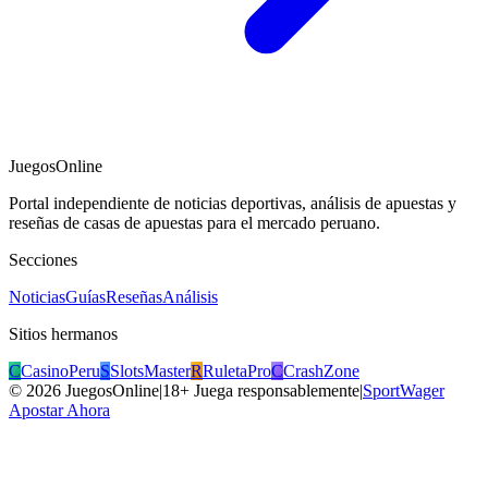
JuegosOnline
Portal independiente de noticias deportivas, análisis de apuestas y
reseñas de casas de apuestas para el mercado peruano.
Secciones
Noticias
Guías
Reseñas
Análisis
Sitios hermanos
C
CasinoPeru
S
SlotsMaster
R
RuletaPro
C
CrashZone
©
2026
JuegosOnline
|
18+ Juega responsablemente
|
SportWager
Apostar Ahora