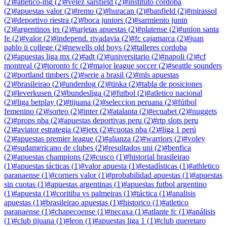
(
2
)
#
atletico-mg
(
2
)
#
velez sarsfield
(
2
)
#
instituto cordoba
(
2
)
#
apuestas valor
(
2
)
#
remo
(
2
)
#
huracan
(
2
)
#
banfield
(
2
)
#
mirassol
(
2
)
#
deportivo riestra
(
2
)
#
boca juniors
(
2
)
#
sarmiento junin
(
2
)
#
argentinos jrs
(
2
)
#
tarjetas apuestas
(
2
)
#
platense
(
2
)
#
union santa
fe
(
2
)
#
valor
(
2
)
#
independ. rivadavia
(
2
)
#
fc cajamarca
(
2
)
#
juan
pablo ii college
(
2
)
#
newells old boys
(
2
)
#
talleres cordoba
(
2
)
#
apuestas liga mx
(
2
)
#
adt
(
2
)
#
universitario
(
2
)
#
napoli
(
2
)
#
cf
montreal
(
2
)
#
toronto fc
(
2
)
#
major league soccer
(
2
)
#
seattle sounders
(
2
)
#
portland timbers
(
2
)
#
serie a brasil
(
2
)
#
mls apuestas
(
2
)
#
brasileirao
(
2
)
#
underdog
(
2
)
#
tinka
(
2
)
#
tabla de posiciones
(
2
)
#
leverkusen
(
2
)
#
bundesliga
(
2
)
#
futbol
(
2
)
#
atletico nacional
(
2
)
#
liga betplay
(
2
)
#
tijuana
(
2
)
#
seleccion peruana
(
2
)
#
fútbol
femenino
(
2
)
#
sorteo
(
2
)
#
inter
(
2
)
#
atalanta
(
2
)
#
ecuabet
(
2
)
#
nuggets
(
2
)
#
props nba
(
2
)
#
apuestas deportivas peru
(
2
)
#
rtp slots peru
(
2
)
#
aviator estrategia
(
2
)
#
jetx
(
2
)
#
cuotas nba
(
2
)
#
liga 1 perú
(
2
)
#
apuestas premier league
(
2
)
#
alianza
(
2
)
#
warriors
(
2
)
#
voley
(
2
)
#
sudamericano de clubes
(
2
)
#
resultados uni
(
2
)
#
benfica
(
2
)
#
apuestas champions
(
2
)
#
cusco
(
1
)
#
historial brasileirao
(
1
)
#
apuestas tácticas
(
1
)
#
valor apuesta
(
1
)
#
estadísticas
(
1
)
#
athletico
paranaense
(
1
)
#
corners valor
(
1
)
#
probabilidad apuestas
(
1
)
#
apuestas
sin cuotas
(
1
)
#
apuestas argentinas
(
1
)
#
apuestas futbol argentino
(
1
)
#
apuesta
(
1
)
#
coritiba vs palmeiras
(
1
)
#
táctica
(
1
)
#
analisis
apuestas
(
1
)
#
brasileirao apuestas
(
1
)
#
historico
(
1
)
#
atletico
paranaense
(
1
)
#
chapecoense
(
1
)
#
necaxa
(
1
)
#
atlante fc
(
1
)
#
análisis
(
1
)
#
club tijuana
(
1
)
#
leon
(
1
)
#
apuestas liga 1
(
1
)
#
club queretaro