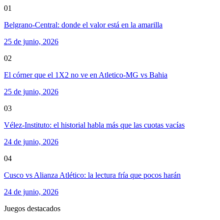
01
Belgrano-Central: donde el valor está en la amarilla
25 de junio, 2026
02
El córner que el 1X2 no ve en Atletico-MG vs Bahia
25 de junio, 2026
03
Vélez-Instituto: el historial habla más que las cuotas vacías
24 de junio, 2026
04
Cusco vs Alianza Atlético: la lectura fría que pocos harán
24 de junio, 2026
Juegos destacados