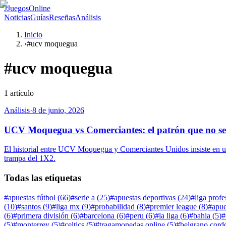
J
JuegosOnline
Noticias
Guías
Reseñas
Análisis
Inicio
›
#ucv moquegua
#
ucv moquegua
1
artículo
Análisis
·
8 de junio, 2026
UCV Moquegua vs Comerciantes: el patrón que no se 
El historial entre UCV Moquegua y Comerciantes Unidos insiste en un 
trampa del 1X2.
Todas las etiquetas
#
apuestas fútbol
(
66
)
#
serie a
(
25
)
#
apuestas deportivas
(
24
)
#
liga profe
(
10
)
#
santos
(
9
)
#
liga mx
(
9
)
#
probabilidad
(
8
)
#
premier league
(
8
)
#
apue
(
6
)
#
primera división
(
6
)
#
barcelona
(
6
)
#
peru
(
6
)
#
la liga
(
6
)
#
bahia
(
5
)
#
(
5
)
#
monterrey
(
5
)
#
celtics
(
5
)
#
tragamonedas online
(
5
)
#
belgrano cord