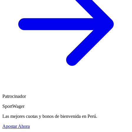
Patrocinador
SportWager
Las mejores cuotas y bonos de bienvenida en Perú.
Apostar Ahora