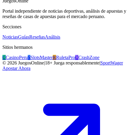
JuegosOnline
Portal independiente de noticias deportivas, análisis de apuestas y
reseñas de casas de apuestas para el mercado peruano.
Secciones
Noticias
Guías
Reseñas
Análisis
Sitios hermanos
C
CasinoPeru
S
SlotsMaster
R
RuletaPro
C
CrashZone
©
2026
JuegosOnline
|
18+ Juega responsablemente
|
SportWager
Apostar Ahora