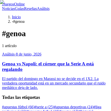
J
JuegosOnline
Noticias
Guías
Reseñas
Análisis
Inicio
›
#genoa
#
genoa
1
artículo
Análisis
·
8 de junio, 2026
Genoa vs Napoli: el córner que la Serie A está
regalando
El partido del domingo en Marassi no se decide en el 1X2. La
verdadera oportunidad está en un mercado secundario que el ruido
mediático deja de lado.
Todas las etiquetas
#
apuestas fútbol
(
66
)
#
serie a
(
25
)
#
apuestas deportivas
(
24
)
#
liga