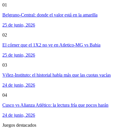
01
Belgrano-Central: donde el valor está en la amarilla
25 de junio, 2026
02
El córner que el 1X2 no ve en Atletico-MG vs Bahia
25 de junio, 2026
03
Vélez-Instituto: el historial habla más que las cuotas vacías
24 de junio, 2026
04
Cusco vs Alianza Atlético: la lectura fría que pocos harán
24 de junio, 2026
Juegos destacados