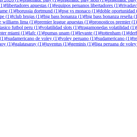
(
1
)
#
libertadores apuestas
(
1
)
#
equipos peruanos libertadores
(
1
)
#
rivadav
game
(
1
)
#
borussia dortmund
(
1
)
#
psg vs monaco
(
1
)
#
doble oportunidad
pe
(
1
)
#
club brujas
(
1
)
#
big bass bonanza
(
1
)
#
big bass bonanza reseña
(
e williams lima
(
1
)
#
premier league apuestas
(
1
)
#
pronosticos premier
(
1
)
lasico futbol peru
(
1
)
#
volatilidad slots
(
1
)
#
tragamonedas volatilidad
(
1
)
nter miami
(
1
)
#
lafc
(
1
)
#
pumas unam
(
1
)
#
levante
(
1
)
#
tottenham
(
1
)
#
der
(
1
)
#
sudamericano de voley
(
1
)
#
voley peruano
(
1
)
#
sudamericano
(
1
)
#
r
hoy
(
1
)
#
galatasaray
(
1
)
#
juventus
(
1
)
#
geminis
(
1
)
#
liga peruana de voley