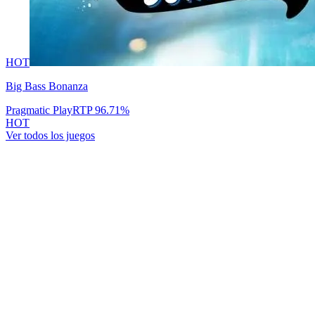
HOT
Big Bass Bonanza
Pragmatic Play
RTP
96.71
%
HOT
Ver todos los juegos