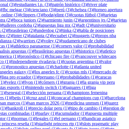
ional
(
3
)
#
estudiantes l.p.
(
3
)
#
patrón histórico
(
3
)
#
river plate
)
#
fbc melgar
(
3
)
#
cienciano
(
3
)
#
perú
(
3
)
#
chelsea
(
3
)
#
torneo apertura
 online
(
3
)
#
clippers
(
3
)
#
bodø/glimt
(
3
)
#
cuotas fútbol
(
3
)
#
tarjetas
tra
(
2
)
#
boca juniors
(
2
)
#
sarmiento junin
(
2
)
#
argentinos jrs
(
2
)
#
tarjetas
)
#
talleres cordoba
(
2
)
#
apuestas liga mx
(
2
)
#
adt
(
2
)
#
universitario
s
(
2
)
#
brasileirao
(
2
)
#
underdog
(
2
)
#
tinka
(
2
)
#
tabla de posiciones
teo
(
2
)
#
inter
(
2
)
#
atalanta
(
2
)
#
ecuabet
(
2
)
#
nuggets
(
2
)
#
props nba
alianza
(
2
)
#
warriors
(
2
)
#
voley
(
2
)
#
sudamericano de clubes
cas
(
1
)
#
athletico paranaense
(
1
)
#
corners valor
(
1
)
#
probabilidad
nalisis apuestas
(
1
)
#
brasileirao apuestas
(
1
)
#
historico
(
1
)
#
atletico
america
(
1
)
#
pronóstico
(
1
)
#
chicago fire
(
1
)
#
vancouver whitecaps
ico
(
1
)
#
independiente rivadavia
(
1
)
#
cuotas argentina
(
1
)
#
valor
o
(
1
)
#
pronostico apuestas
(
1
)
#
charlotte
(
1
)
#
atlanta united
 angeles galaxy
(
1
)
#
los angeles fc
(
1
)
#
cuotas mls
(
1
)
#
mercado de
#
liga pro ecuador
(
1
)
#
peruano
(
1
)
#
probabilidades
(
1
)
#
caracas
(
1
)
#
velez
(
1
)
#
lyon
(
1
)
#
córners
(
1
)
#
granja
(
1
)
#
la granja vip peru
tas esports
(
1
)
#
nintendo switch
(
1
)
#
jaguares
(
1
)
#
liga
(
1
)
#
senegal
(
1
)
#
selección peruana
(
1
)
#
champions femenina
rs
(
1
)
#
betis
(
1
)
#
cruz azul
(
1
)
#
concacaf champions cup
(
1
)
#
barcelona
 san marcos
(
1
)
#
san marcos 2026
(
1
)
#
medicina unmsm
(
1
)
#
juarez
(
1
)
#
bankroll
(
1
)
#
precio dolar peru
(
1
)
#
tipo de cambio
(
1
)
#
gestion de
stas combinadas
(
1
)
#
parlay
(
1
)
#
acumulador
(
1
)
#
apuesta multiple
ator
(
1
)
#
normas
(
1
)
#
legales
(
1
)
#
el peruano
(
1
)
#
handicap asiatico
t princess reseña
(
1
)
#
starlight princess rtp
(
1
)
#
slots pragmatic play
 reseña
(
1
)
#
slots online perú
(
1
)
#
santa fe
(
1
)
#
jetx juego
(
1
)
#
jetx