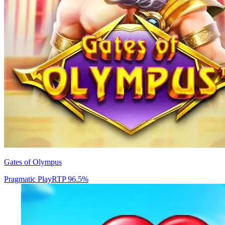
Gates of Olympus
Pragmatic Play
RTP
96.5
%