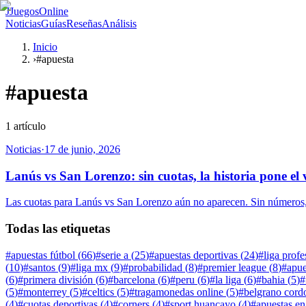
J
JuegosOnline
Noticias
Guías
Reseñas
Análisis
Inicio
›
#apuesta
#
apuesta
1
artículo
Noticias
·
17 de junio, 2026
Lanús vs San Lorenzo: sin cuotas, la historia pone el 
Las cuotas para Lanús vs San Lorenzo aún no aparecen. Sin números, la n
Todas las etiquetas
#
apuestas fútbol
(
66
)
#
serie a
(
25
)
#
apuestas deportivas
(
24
)
#
liga profe
(
10
)
#
santos
(
9
)
#
liga mx
(
9
)
#
probabilidad
(
8
)
#
premier league
(
8
)
#
apue
(
6
)
#
primera división
(
6
)
#
barcelona
(
6
)
#
peru
(
6
)
#
la liga
(
6
)
#
bahia
(
5
)
#
(
5
)
#
monterrey
(
5
)
#
celtics
(
5
)
#
tragamonedas online
(
5
)
#
belgrano cord
(
4
)
#
cuotas deportivas
(
4
)
#
corners
(
4
)
#
sport huancayo
(
4
)
#
apuestas en