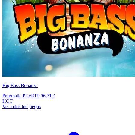
Big Bass Bonanza
Pragmatic Play
RTP
96.71
%
HOT
Ver todos los juegos