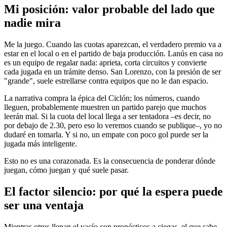
Mi posición: valor probable del lado que
nadie mira
Me la juego. Cuando las cuotas aparezcan, el verdadero premio va a
estar en el local o en el partido de baja producción. Lanús en casa no
es un equipo de regalar nada: aprieta, corta circuitos y convierte
cada jugada en un trámite denso. San Lorenzo, con la presión de ser
"grande", suele estrellarse contra equipos que no le dan espacio.
La narrativa compra la épica del Ciclón; los números, cuando
lleguen, probablemente muestren un partido parejo que muchos
leerán mal. Si la cuota del local llega a ser tentadora –es decir, no
por debajo de 2.30, pero eso lo veremos cuando se publique–, yo no
dudaré en tomarla. Y si no, un empate con poco gol puede ser la
jugada más inteligente.
Esto no es una corazonada. Es la consecuencia de ponderar dónde
juegan, cómo juegan y qué suele pasar.
El factor silencio: por qué la espera puede
ser una ventaja
Mientras otros llenan el vacío con pronósticos a ciegas, el que sabe