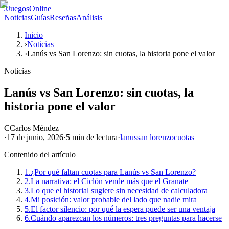
J
JuegosOnline
Noticias
Guías
Reseñas
Análisis
Inicio
›
Noticias
›
Lanús vs San Lorenzo: sin cuotas, la historia pone el valor
Noticias
Lanús vs San Lorenzo: sin cuotas, la
historia pone el valor
C
Carlos Méndez
·
17 de junio, 2026
·
5 min
de lectura
·
lanus
san lorenzo
cuotas
Contenido del artículo
1.
¿Por qué faltan cuotas para Lanús vs San Lorenzo?
2.
La narrativa: el Ciclón vende más que el Granate
3.
Lo que el historial sugiere sin necesidad de calculadora
4.
Mi posición: valor probable del lado que nadie mira
5.
El factor silencio: por qué la espera puede ser una ventaja
6.
Cuándo aparezcan los números: tres preguntas para hacerse