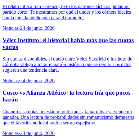
El relato infla a San Lorenzo, pero los patrones tácticos pintan un
partido corto. Te mostramos por qué el under y los córners locales
son la jugada inteligente para el domingo.
Noticias
·
24 de junio, 2026
Vélez-Instituto: el historial habla más que las cuotas
vacías
Sin cuotas disponibles, el duelo entre Vélez Sarsfield e Instituto de
Córdoba obliga a mirar el patrón histórico que se repite. Los datos
sugieren una tendencia clara.
Noticias
·
24 de junio, 2026
Cusco vs Alianza Atlético: la lectura fría que pocos
harán
Cuando las cuotas no están ni publicadas, la narrativa ya vende un
ganador. Una lectura de probabilidades sin romanticismo demuestra
que el favoritismo local podría ser un espejismo.
Noticias
·
23 de junio, 2026