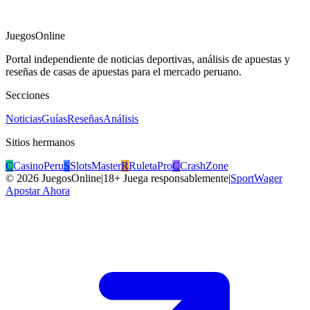
JuegosOnline
Portal independiente de noticias deportivas, análisis de apuestas y
reseñas de casas de apuestas para el mercado peruano.
Secciones
Noticias
Guías
Reseñas
Análisis
Sitios hermanos
C
CasinoPeru
S
SlotsMaster
R
RuletaPro
C
CrashZone
©
2026
JuegosOnline
|
18+ Juega responsablemente
|
SportWager
Apostar Ahora