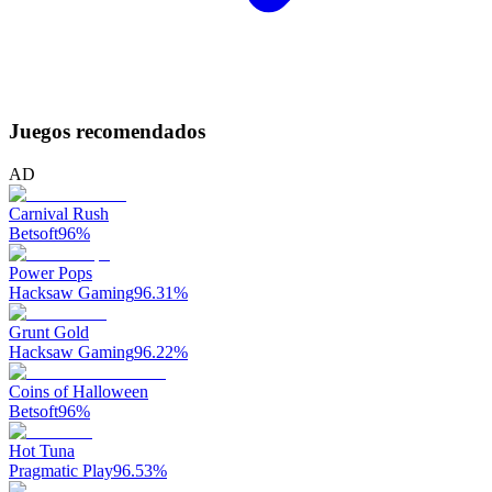
Juegos recomendados
AD
Carnival Rush
Betsoft
96
%
Power Pops
Hacksaw Gaming
96.31
%
Grunt Gold
Hacksaw Gaming
96.22
%
Coins of Halloween
Betsoft
96
%
Hot Tuna
Pragmatic Play
96.53
%