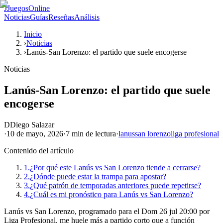
J
JuegosOnline
Noticias
Guías
Reseñas
Análisis
Inicio
›
Noticias
›
Lanús-San Lorenzo: el partido que suele encogerse
Noticias
Lanús-San Lorenzo: el partido que suele
encogerse
D
Diego Salazar
·
10 de mayo, 2026
·
7 min
de lectura
·
lanus
san lorenzo
liga profesional
Contenido del artículo
1.
¿Por qué este Lanús vs San Lorenzo tiende a cerrarse?
2.
¿Dónde puede estar la trampa para apostar?
3.
¿Qué patrón de temporadas anteriores puede repetirse?
4.
¿Cuál es mi pronóstico para Lanús vs San Lorenzo?
Lanús vs San Lorenzo, programado para el Dom 26 jul 20:00 por
Liga Profesional, me huele más a partido corto que a función