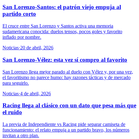
San Lorenzo-Santos: el patrón viejo empuja al
partido corto
El cruce entre San Lorenzo y Santos activa una memoria
sudamericana conocida: duelos tensos, pocos goles y favorito
inflado por nombre.
Noticias
·
20 de abril, 2026
San Lorenzo-Vélez: esta vez sí compro al favorito
San Lorenzo llega mejor parado al duelo con Vélez y, por una vez,
el favoritismo no parece humo: hay razones tácticas y de mercado
para seguirlo.
Noticias
·
4 de abril, 2026
Racing llega al clásico con un dato que pesa más que
el ruido
La previa de Independiente vs Racing pide separar camiseta de
funcionamiento: el relato empuja a un partido bravo, los números
invitan a otro plan.