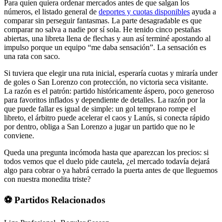
Para quien quiera ordenar mercados antes de que salgan los
números, el listado general de
deportes y cuotas disponibles
ayuda a
comparar sin perseguir fantasmas. La parte desagradable es que
comparar no salva a nadie por sí sola. He tenido cinco pestañas
abiertas, una libreta llena de flechas y aun así terminé apostando al
impulso porque un equipo “me daba sensación”. La sensación es
una rata con saco.
Si tuviera que elegir una ruta inicial, esperaría cuotas y miraría under
de goles o San Lorenzo con protección, no victoria seca visitante.
La razón es el patrón: partido históricamente áspero, poco generoso
para favoritos inflados y dependiente de detalles. La razón por la
que puede fallar es igual de simple: un gol temprano rompe el
libreto, el árbitro puede acelerar el caos y Lanús, si conecta rápido
por dentro, obliga a San Lorenzo a jugar un partido que no le
conviene.
Queda una pregunta incómoda hasta que aparezcan los precios: si
todos vemos que el duelo pide cautela, ¿el mercado todavía dejará
algo para cobrar o ya habrá cerrado la puerta antes de que lleguemos
con nuestra monedita triste?
⚽ Partidos Relacionados