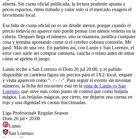
abierta. Sin cuota oficial publicada, la lectura prudente apunta a
pocos espacios, ritmo trabado y valor solo si el mercado exagera el
favoritismo local.
Esa falta de cuota oficial no es un detalle menor, porque cuando el
precio todavía no aparece uno puede pensar con menos veneno en la
cabeza. Después llega el número, uno se enamora, justifica cualquier
cosa y termina apostando como si el cerebro cobrara comisión. Me
pasó. Más de una vez. En partidos así, con Lanús y San Lorenzo, el
error caro suele ser comprar camiseta, cancha o relato antes de mirar
cómo se aprieta el juego.
Lanús recibe a San Lorenzo el Dom 26 jul 20:00, y el partido
disponible en cartelera figura sin precios para el 1X2: local, empate
y visita aparecen como “- / - / -”. Para seguir el evento sin inventar
números, la ficha del encuentro está en la
vista de Lanús vs San
Lorenzo
, que sirve más como punto de control que como brújula
mágica. Las brújulas mágicas, por cierto, me dejaron una cuenta en
rojo y una dignidad en cuotas fraccionadas.
Liga Profesional
•
Regular Season
Dom 26 jul
•
20:00
Lanus
San Lorenzo