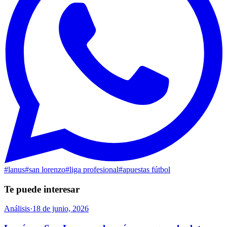
#
lanus
#
san lorenzo
#
liga profesional
#
apuestas fútbol
Te puede interesar
Análisis
·
18 de junio, 2026