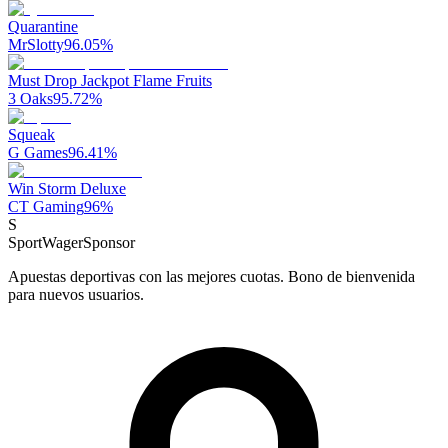
Quarantine
MrSlotty
96.05
%
Must Drop Jackpot Flame Fruits
3 Oaks
95.72
%
Squeak
G Games
96.41
%
Win Storm Deluxe
CT Gaming
96
%
S
SportWager
Sponsor
Apuestas deportivas con las mejores cuotas. Bono de bienvenida
para nuevos usuarios.