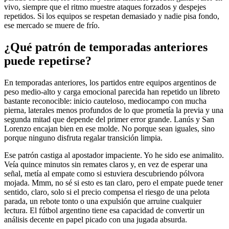
vivo, siempre que el ritmo muestre ataques forzados y despejes
repetidos. Si los equipos se respetan demasiado y nadie pisa fondo,
ese mercado se muere de frío.
¿Qué patrón de temporadas anteriores
puede repetirse?
En temporadas anteriores, los partidos entre equipos argentinos de
peso medio-alto y carga emocional parecida han repetido un libreto
bastante reconocible: inicio cauteloso, mediocampo con mucha
pierna, laterales menos profundos de lo que prometía la previa y una
segunda mitad que depende del primer error grande. Lanús y San
Lorenzo encajan bien en ese molde. No porque sean iguales, sino
porque ninguno disfruta regalar transición limpia.
Ese patrón castiga al apostador impaciente. Yo he sido ese animalito.
Veía quince minutos sin remates claros y, en vez de esperar una
señal, metía al empate como si estuviera descubriendo pólvora
mojada. Mmm, no sé si esto es tan claro, pero el empate puede tener
sentido, claro, solo si el precio compensa el riesgo de una pelota
parada, un rebote tonto o una expulsión que arruine cualquier
lectura. El fútbol argentino tiene esa capacidad de convertir un
análisis decente en papel picado con una jugada absurda.