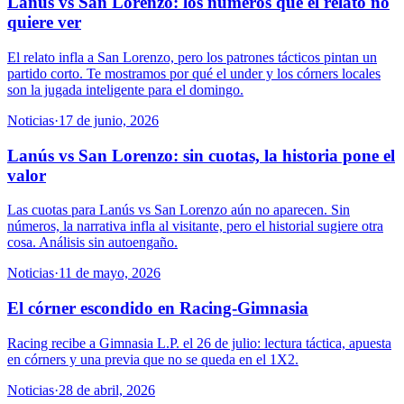
Lanús vs San Lorenzo: los números que el relato no
quiere ver
El relato infla a San Lorenzo, pero los patrones tácticos pintan un
partido corto. Te mostramos por qué el under y los córners locales
son la jugada inteligente para el domingo.
Noticias
·
17 de junio, 2026
Lanús vs San Lorenzo: sin cuotas, la historia pone el
valor
Las cuotas para Lanús vs San Lorenzo aún no aparecen. Sin
números, la narrativa infla al visitante, pero el historial sugiere otra
cosa. Análisis sin autoengaño.
Noticias
·
11 de mayo, 2026
El córner escondido en Racing-Gimnasia
Racing recibe a Gimnasia L.P. el 26 de julio: lectura táctica, apuesta
en córners y una previa que no se queda en el 1X2.
Noticias
·
28 de abril, 2026