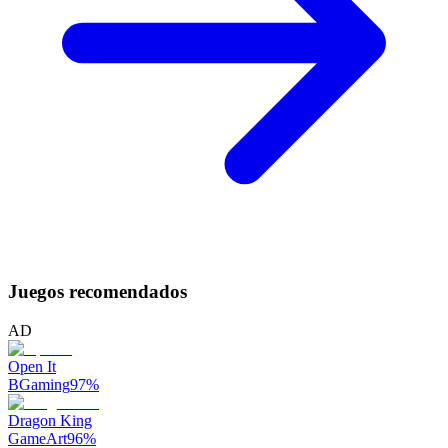
Juegos recomendados
AD
Open It
BGaming
97
%
Dragon King
GameArt
96
%