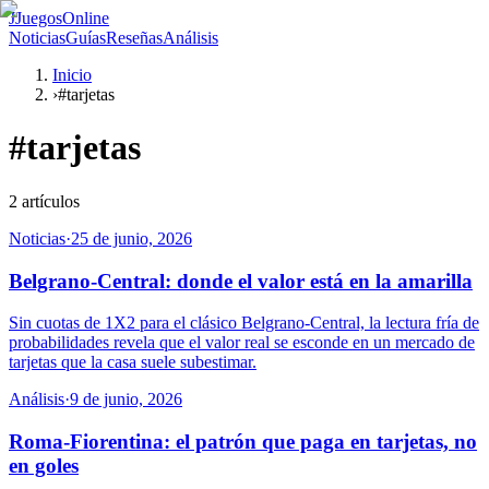
J
JuegosOnline
Noticias
Guías
Reseñas
Análisis
Inicio
›
#tarjetas
#
tarjetas
2
artículos
Noticias
·
25 de junio, 2026
Belgrano-Central: donde el valor está en la amarilla
Sin cuotas de 1X2 para el clásico Belgrano-Central, la lectura fría de
probabilidades revela que el valor real se esconde en un mercado de
tarjetas que la casa suele subestimar.
Análisis
·
9 de junio, 2026
Roma-Fiorentina: el patrón que paga en tarjetas, no
en goles