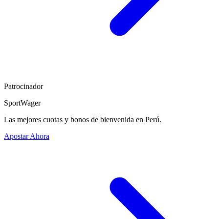
Patrocinador
SportWager
Las mejores cuotas y bonos de bienvenida en Perú.
Apostar Ahora