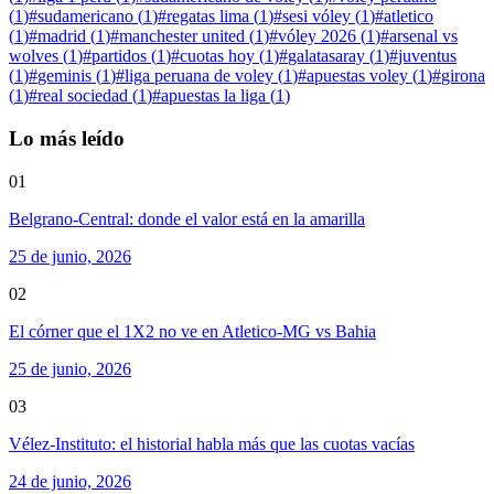
(
1
)
#
sudamericano
(
1
)
#
regatas lima
(
1
)
#
sesi vóley
(
1
)
#
atletico
(
1
)
#
madrid
(
1
)
#
manchester united
(
1
)
#
vóley 2026
(
1
)
#
arsenal vs
wolves
(
1
)
#
partidos
(
1
)
#
cuotas hoy
(
1
)
#
galatasaray
(
1
)
#
juventus
(
1
)
#
geminis
(
1
)
#
liga peruana de voley
(
1
)
#
apuestas voley
(
1
)
#
girona
(
1
)
#
real sociedad
(
1
)
#
apuestas la liga
(
1
)
Lo más leído
01
Belgrano-Central: donde el valor está en la amarilla
25 de junio, 2026
02
El córner que el 1X2 no ve en Atletico-MG vs Bahia
25 de junio, 2026
03
Vélez-Instituto: el historial habla más que las cuotas vacías
24 de junio, 2026