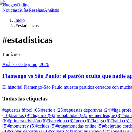
J
JuegosOnline
Noticias
Guías
Reseñas
Análisis
Inicio
›
#estadisticas
#
estadisticas
1
artículo
Análisis
·
7 de junio, 2026
Flamengo vs São Paulo: el patrón oculto que nadie a
El historial Flamengo-São Paulo muestra partidos cerrados con mucha fri
Todas las etiquetas
#
apuestas fútbol
(
66
)
#
serie a
(
25
)
#
apuestas deportivas
(
24
)
#
liga profe
(
10
)
#
santos
(
9
)
#
liga mx
(
9
)
#
probabilidad
(
8
)
#
premier league
(
8
)
#
apue
(
6
)
#
primera división
(
6
)
#
barcelona
(
6
)
#
peru
(
6
)
#
la liga
(
6
)
#
bahia
(
5
)
#
(
5
)
#
monterrey
(
5
)
#
celtics
(
5
)
#
tragamonedas online
(
5
)
#
belgrano cord
(
4
)
#
cuotas deportivas
(
4
)
#
corners
(
4
)
#
sport huancayo
(
4
)
#
apuestas en