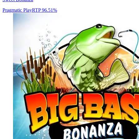
Pragmatic Play
RTP
96.51
%