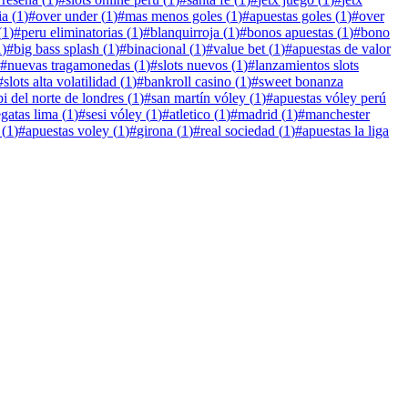
ia
(
1
)
#
over under
(
1
)
#
mas menos goles
(
1
)
#
apuestas goles
(
1
)
#
over
(
1
)
#
peru eliminatorias
(
1
)
#
blanquirroja
(
1
)
#
bonos apuestas
(
1
)
#
bono
1
)
#
big bass splash
(
1
)
#
binacional
(
1
)
#
value bet
(
1
)
#
apuestas de valor
#
nuevas tragamonedas
(
1
)
#
slots nuevos
(
1
)
#
lanzamientos slots
#
slots alta volatilidad
(
1
)
#
bankroll casino
(
1
)
#
sweet bonanza
bi del norte de londres
(
1
)
#
san martín vóley
(
1
)
#
apuestas vóley perú
egatas lima
(
1
)
#
sesi vóley
(
1
)
#
atletico
(
1
)
#
madrid
(
1
)
#
manchester
(
1
)
#
apuestas voley
(
1
)
#
girona
(
1
)
#
real sociedad
(
1
)
#
apuestas la liga