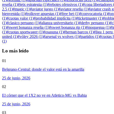
reseña
(
1
)
#
jetx estrategia
(
1
)
#
rebotes ofensivos
(
1
)
#
copa libertadores
2.5
(
1
)
#
magic
(
1
)
#
aviator juego
(
1
)
#
aviator reseña
(
1
)
#
aviator crash 
bienvenida
(
1
)
#
rollover apuestas
(
1
)
#
free bet
(
1
)
#
convocatoria
(
1
)
#
on
(
1
)
#
cuotas valor
(
1
)
#
probabilidad implícita
(
1
)
#
ticketmaster
(
1
)
#
robbi
(
1
)
#
clasico peruano
(
1
)
#
alianza universitario
(
1
)
#
derby peruano
(
1
)
#
c
(
1
)
#
sweet bonanza reseña
(
1
)
#
sweet bonanza rtp
(
1
)
#
moquegua
(
1
)
#
i
(
1
)
#
cuotas sportwager
(
1
)
#
osasuna
(
1
)
#
hernan barcos
(
1
)
#
liga 1 peru
united
(
1
)
#
vóley 2026
(
1
)
#
arsenal vs wolves
(
1
)
#
partidos
(
1
)
#
cuotas 
(
1
)
Lo más leído
01
Belgrano-Central: donde el valor está en la amarilla
25 de junio, 2026
02
El córner que el 1X2 no ve en Atletico-MG vs Bahia
25 de junio, 2026
03