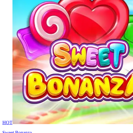
HOT
Sweet Bonanza