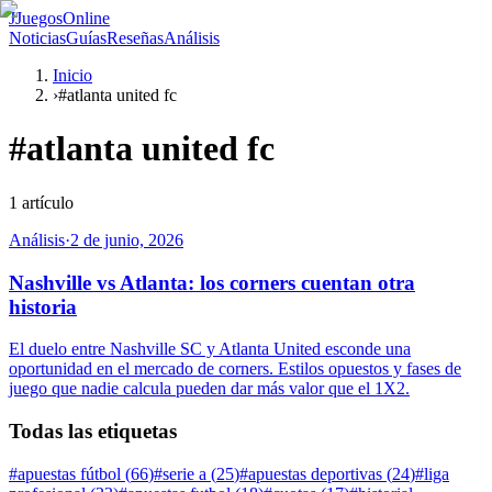
J
JuegosOnline
Noticias
Guías
Reseñas
Análisis
Inicio
›
#atlanta united fc
#
atlanta united fc
1
artículo
Análisis
·
2 de junio, 2026
Nashville vs Atlanta: los corners cuentan otra
historia
El duelo entre Nashville SC y Atlanta United esconde una
oportunidad en el mercado de corners. Estilos opuestos y fases de
juego que nadie calcula pueden dar más valor que el 1X2.
Todas las etiquetas
#
apuestas fútbol
(
66
)
#
serie a
(
25
)
#
apuestas deportivas
(
24
)
#
liga