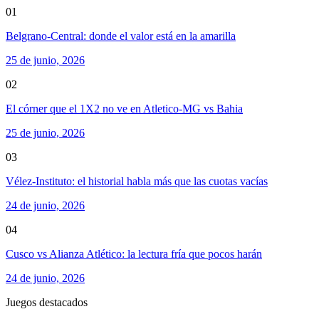
01
Belgrano-Central: donde el valor está en la amarilla
25 de junio, 2026
02
El córner que el 1X2 no ve en Atletico-MG vs Bahia
25 de junio, 2026
03
Vélez-Instituto: el historial habla más que las cuotas vacías
24 de junio, 2026
04
Cusco vs Alianza Atlético: la lectura fría que pocos harán
24 de junio, 2026
Juegos destacados