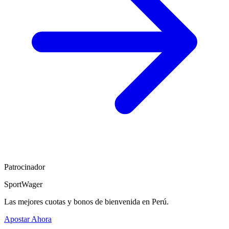
Patrocinador
SportWager
Las mejores cuotas y bonos de bienvenida en Perú.
Apostar Ahora