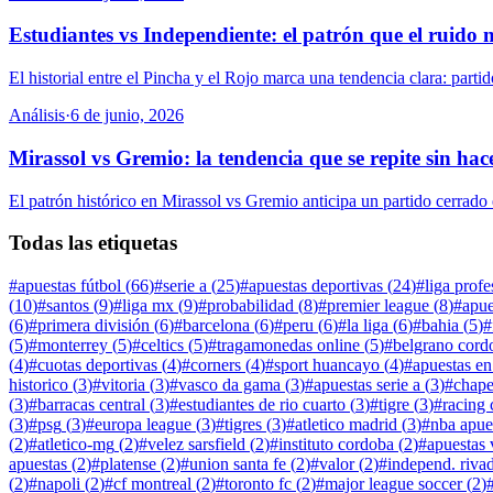
Estudiantes vs Independiente: el patrón que el ruido 
El historial entre el Pincha y el Rojo marca una tendencia clara: parti
Análisis
·
6 de junio, 2026
Mirassol vs Gremio: la tendencia que se repite sin hac
El patrón histórico en Mirassol vs Gremio anticipa un partido cerrado 
Todas las etiquetas
#
apuestas fútbol
(
66
)
#
serie a
(
25
)
#
apuestas deportivas
(
24
)
#
liga profe
(
10
)
#
santos
(
9
)
#
liga mx
(
9
)
#
probabilidad
(
8
)
#
premier league
(
8
)
#
apue
(
6
)
#
primera división
(
6
)
#
barcelona
(
6
)
#
peru
(
6
)
#
la liga
(
6
)
#
bahia
(
5
)
#
(
5
)
#
monterrey
(
5
)
#
celtics
(
5
)
#
tragamonedas online
(
5
)
#
belgrano cord
(
4
)
#
cuotas deportivas
(
4
)
#
corners
(
4
)
#
sport huancayo
(
4
)
#
apuestas en
historico
(
3
)
#
vitoria
(
3
)
#
vasco da gama
(
3
)
#
apuestas serie a
(
3
)
#
chape
(
3
)
#
barracas central
(
3
)
#
estudiantes de rio cuarto
(
3
)
#
tigre
(
3
)
#
racing 
(
3
)
#
psg
(
3
)
#
europa league
(
3
)
#
tigres
(
3
)
#
atletico madrid
(
3
)
#
nba apue
(
2
)
#
atletico-mg
(
2
)
#
velez sarsfield
(
2
)
#
instituto cordoba
(
2
)
#
apuestas 
apuestas
(
2
)
#
platense
(
2
)
#
union santa fe
(
2
)
#
valor
(
2
)
#
independ. riva
(
2
)
#
napoli
(
2
)
#
cf montreal
(
2
)
#
toronto fc
(
2
)
#
major league soccer
(
2
)