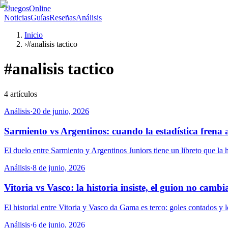
J
JuegosOnline
Noticias
Guías
Reseñas
Análisis
Inicio
›
#analisis tactico
#
analisis tactico
4
artículos
Análisis
·
20 de junio, 2026
Sarmiento vs Argentinos: cuando la estadística frena a
El duelo entre Sarmiento y Argentinos Juniors tiene un libreto que la hi
Análisis
·
8 de junio, 2026
Vitoria vs Vasco: la historia insiste, el guion no cambi
El historial entre Vitoria y Vasco da Gama es terco: goles contados y lo
Análisis
·
6 de junio, 2026