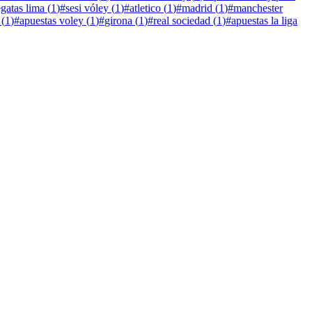
egatas lima
(
1
)
#
sesi vóley
(
1
)
#
atletico
(
1
)
#
madrid
(
1
)
#
manchester
(
1
)
#
apuestas voley
(
1
)
#
girona
(
1
)
#
real sociedad
(
1
)
#
apuestas la liga