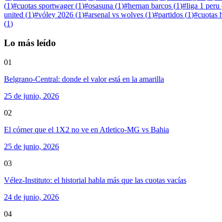
(
1
)
#
cuotas sportwager
(
1
)
#
osasuna
(
1
)
#
hernan barcos
(
1
)
#
liga 1 peru
united
(
1
)
#
vóley 2026
(
1
)
#
arsenal vs wolves
(
1
)
#
partidos
(
1
)
#
cuotas 
(
1
)
Lo más leído
01
Belgrano-Central: donde el valor está en la amarilla
25 de junio, 2026
02
El córner que el 1X2 no ve en Atletico-MG vs Bahia
25 de junio, 2026
03
Vélez-Instituto: el historial habla más que las cuotas vacías
24 de junio, 2026
04