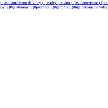
(
1
)
#
sudamericano de voley
(
1
)
#
voley peruano
(
1
)
#
sudamericano
(
1
)
#
r
hoy
(
1
)
#
galatasaray
(
1
)
#
juventus
(
1
)
#
geminis
(
1
)
#
liga peruana de voley