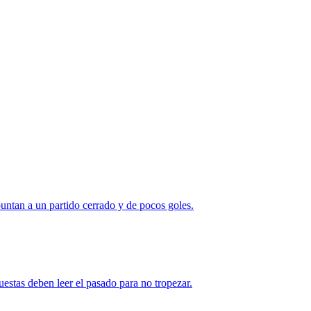
apuntan a un partido cerrado y de pocos goles.
puestas deben leer el pasado para no tropezar.