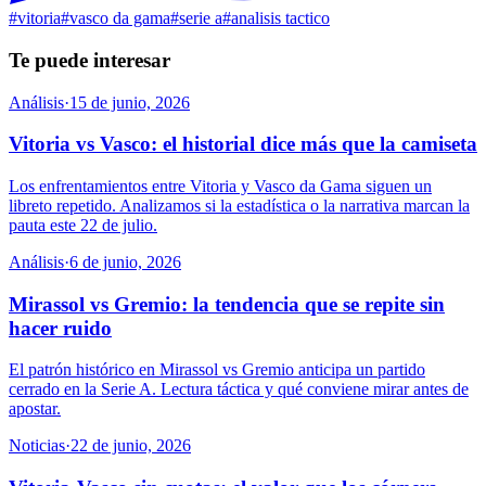
#
vitoria
#
vasco da gama
#
serie a
#
analisis tactico
Te puede interesar
Análisis
·
15 de junio, 2026
Vitoria vs Vasco: el historial dice más que la camiseta
Los enfrentamientos entre Vitoria y Vasco da Gama siguen un
libreto repetido. Analizamos si la estadística o la narrativa marcan la
pauta este 22 de julio.
Análisis
·
6 de junio, 2026
Mirassol vs Gremio: la tendencia que se repite sin
hacer ruido
El patrón histórico en Mirassol vs Gremio anticipa un partido
cerrado en la Serie A. Lectura táctica y qué conviene mirar antes de
apostar.
Noticias
·
22 de junio, 2026