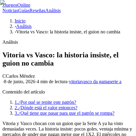
J
JuegosOnline
Noticias
Guías
Reseñas
Análisis
Inicio
›
Análisis
›
Vitoria vs Vasco: la historia insiste, el guion no cambia
Análisis
Vitoria vs Vasco: la historia insiste, el
guion no cambia
C
Carlos Méndez
·
8 de junio, 2026
·
4 min
de lectura
·
vitoria
vasco da gama
serie a
Contenido del artículo
1.
¿Por qué se repite este patrón?
2.
¿Dónde está el valor entonces?
3.
¿Qué tiene que pasar para que el patrón se rompa?
Vitoria y Vasco chocan con un guion que la Serie A ya ha visto
demasiadas veces. La historia insiste: pocos goles, ventaja mínima y
mercados de under que pagan mejor que el 1X2. El miércoles no