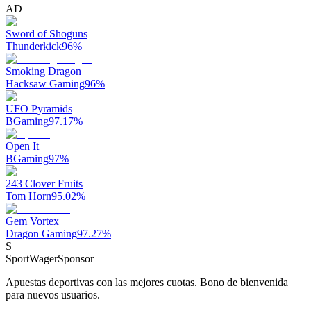
AD
Sword of Shoguns
Thunderkick
96
%
Smoking Dragon
Hacksaw Gaming
96
%
UFO Pyramids
BGaming
97.17
%
Open It
BGaming
97
%
243 Clover Fruits
Tom Horn
95.02
%
Gem Vortex
Dragon Gaming
97.27
%
S
SportWager
Sponsor
Apuestas deportivas con las mejores cuotas. Bono de bienvenida
para nuevos usuarios.