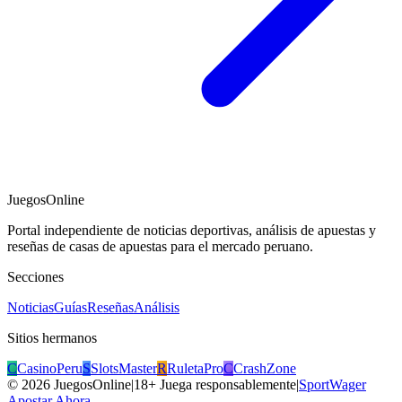
JuegosOnline
Portal independiente de noticias deportivas, análisis de apuestas y
reseñas de casas de apuestas para el mercado peruano.
Secciones
Noticias
Guías
Reseñas
Análisis
Sitios hermanos
C
CasinoPeru
S
SlotsMaster
R
RuletaPro
C
CrashZone
©
2026
JuegosOnline
|
18+ Juega responsablemente
|
SportWager
Apostar Ahora