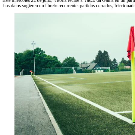
Este miércoles 22 de julio, Vitoria recibe a Vasco da Gama en un partid
Los datos sugieren un libreto recurrente: partidos cerrados, friccionad