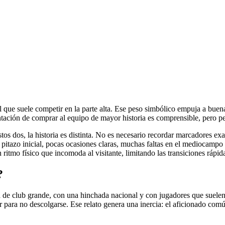
l que suele competir en la parte alta. Ese peso simbólico empuja a buena 
entación de comprar al equipo de mayor historia es comprensible, pero pe
stos dos, la historia es distinta. No es necesario recordar marcadores exa
l pitazo inicial, pocas ocasiones claras, muchas faltas en el mediocampo
 ritmo físico que incomoda al visitante, limitando las transiciones rápid
?
 de club grande, con una hinchada nacional y con jugadores que suelen t
anar para no descolgarse. Ese relato genera una inercia: el aficionado 