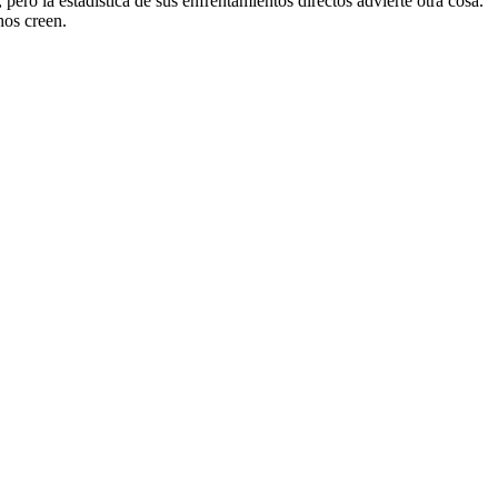
pero la estadística de sus enfrentamientos directos advierte otra cosa.
hos creen.