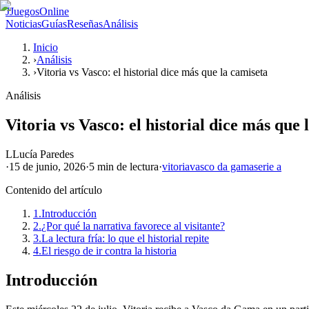
J
JuegosOnline
Noticias
Guías
Reseñas
Análisis
Inicio
›
Análisis
›
Vitoria vs Vasco: el historial dice más que la camiseta
Análisis
Vitoria vs Vasco: el historial dice más que 
L
Lucía Paredes
·
15 de junio, 2026
·
5 min
de lectura
·
vitoria
vasco da gama
serie a
Contenido del artículo
1.
Introducción
2.
¿Por qué la narrativa favorece al visitante?
3.
La lectura fría: lo que el historial repite
4.
El riesgo de ir contra la historia
Introducción