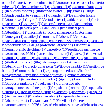
peru
(
1
)
#
apuestas entretenimiento
(
1
)
#
pronósticos europa
(
1
)
#
puerto
cabello
(
1
)
#
atletico mineiro
(
1
)
#
pokemon
(
1
)
#
pokemon champions
(
1
)
#
apuestas esports
(
1
)
#
nintendo switch
(
1
)
#
jaguares
(
1
)
#
liga
(
1
)
#
independiente vs racing
(
1
)
#
thunder
(
1
)
#
los angeles lakers
(
1
)
#
toulouse
(
1
)
#
ligue 1
(
1
)
#
estudiantes
(
1
)
#
athletic club
(
1
)
#
nets
(
1
)
#
espana
(
1
)
#
senegal
(
1
)
#
selección peruana
(
1
)
#
champions
femenina
(
1
)
#
lotería perú
(
1
)
#
killers
(
1
)
#
the killers peru
(
1
)
#
brighton
(
1
)
#
cincinnati
(
1
)
#
concachampions
(
1
)
#
cagliari
(
1
)
#
melgar
(
1
)
#
seattle
(
1
)
#
sounders
(
1
)
#
betis
(
1
)
#
cruz azul
(
1
)
#
concacaf champions cup
(
1
)
#
barcelona vs newcastle
(
1
)
#
cuotas
y probabilidades
(
1
)
#
liga profesional argentina
(
1
)
#
fórmula 1
(
1
)
#
gran premio de china
(
1
)
#
deportivo
(
1
)
#
resultados san marcos
(
1
)
#
san marcos 2026
(
1
)
#
medicina unmsm
(
1
)
#
juarez
(
1
)
#
newcastle
(
1
)
#
bulls
(
1
)
#
nba
(
1
)
#
cajamarca
(
1
)
#
comerciantes
(
1
)
#
panathinaikos
(
1
)
#
fútbol europeo
(
1
)
#
liga de campeones
(
1
)
#
mavericks
(
1
)
#
bankroll
(
1
)
#
precio dolar peru
(
1
)
#
tipo de cambio
(
1
)
#
gestion de
banca
(
1
)
#
soundtrack slot
(
1
)
#
rtp tragamonedas
(
1
)
#
bankroll
management
(
1
)
#
gestion dinero apuestas
(
1
)
#
cuanto apostar
(
1
)
#
mujer
(
1
)
#
apuestas combinadas
(
1
)
#
parlay
(
1
)
#
acumulador
(
1
)
#
apuesta multiple
(
1
)
#
pelicans
(
1
)
#
pronóstico nba
(
1
)
#
tragamonedas online peru
(
1
)
#
rtp slots
(
1
)
#
como
(
1
)
#
copa italia
(
1
)
#
kings
(
1
)
#
crash game
(
1
)
#
juego aviator
(
1
)
#
normas
(
1
)
#
legales
(
1
)
#
el peruano
(
1
)
#
handicap asiatico
(
1
)
#
apuestas handicap
(
1
)
#
handicap 0.5
(
1
)
#
handicap -1
(
1
)
#
sevilla
(
1
)
#
queretaro
(
1
)
#
torneo apertura 2026
(
1
)
#
starlight princess
(
1
)
#
starlight princess