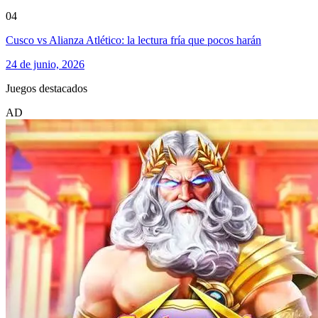
04
Cusco vs Alianza Atlético: la lectura fría que pocos harán
24 de junio, 2026
Juegos destacados
AD