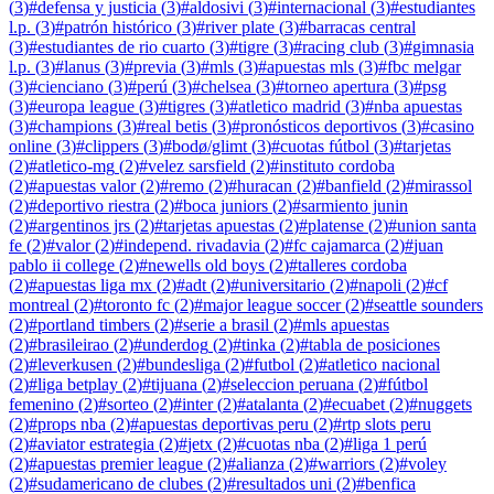
(
3
)
#
defensa y justicia
(
3
)
#
aldosivi
(
3
)
#
internacional
(
3
)
#
estudiantes
l.p.
(
3
)
#
patrón histórico
(
3
)
#
river plate
(
3
)
#
barracas central
(
3
)
#
estudiantes de rio cuarto
(
3
)
#
tigre
(
3
)
#
racing club
(
3
)
#
gimnasia
l.p.
(
3
)
#
lanus
(
3
)
#
previa
(
3
)
#
mls
(
3
)
#
apuestas mls
(
3
)
#
fbc melgar
(
3
)
#
cienciano
(
3
)
#
perú
(
3
)
#
chelsea
(
3
)
#
torneo apertura
(
3
)
#
psg
(
3
)
#
europa league
(
3
)
#
tigres
(
3
)
#
atletico madrid
(
3
)
#
nba apuestas
(
3
)
#
champions
(
3
)
#
real betis
(
3
)
#
pronósticos deportivos
(
3
)
#
casino
online
(
3
)
#
clippers
(
3
)
#
bodø/glimt
(
3
)
#
cuotas fútbol
(
3
)
#
tarjetas
(
2
)
#
atletico-mg
(
2
)
#
velez sarsfield
(
2
)
#
instituto cordoba
(
2
)
#
apuestas valor
(
2
)
#
remo
(
2
)
#
huracan
(
2
)
#
banfield
(
2
)
#
mirassol
(
2
)
#
deportivo riestra
(
2
)
#
boca juniors
(
2
)
#
sarmiento junin
(
2
)
#
argentinos jrs
(
2
)
#
tarjetas apuestas
(
2
)
#
platense
(
2
)
#
union santa
fe
(
2
)
#
valor
(
2
)
#
independ. rivadavia
(
2
)
#
fc cajamarca
(
2
)
#
juan
pablo ii college
(
2
)
#
newells old boys
(
2
)
#
talleres cordoba
(
2
)
#
apuestas liga mx
(
2
)
#
adt
(
2
)
#
universitario
(
2
)
#
napoli
(
2
)
#
cf
montreal
(
2
)
#
toronto fc
(
2
)
#
major league soccer
(
2
)
#
seattle sounders
(
2
)
#
portland timbers
(
2
)
#
serie a brasil
(
2
)
#
mls apuestas
(
2
)
#
brasileirao
(
2
)
#
underdog
(
2
)
#
tinka
(
2
)
#
tabla de posiciones
(
2
)
#
leverkusen
(
2
)
#
bundesliga
(
2
)
#
futbol
(
2
)
#
atletico nacional
(
2
)
#
liga betplay
(
2
)
#
tijuana
(
2
)
#
seleccion peruana
(
2
)
#
fútbol
femenino
(
2
)
#
sorteo
(
2
)
#
inter
(
2
)
#
atalanta
(
2
)
#
ecuabet
(
2
)
#
nuggets
(
2
)
#
props nba
(
2
)
#
apuestas deportivas peru
(
2
)
#
rtp slots peru
(
2
)
#
aviator estrategia
(
2
)
#
jetx
(
2
)
#
cuotas nba
(
2
)
#
liga 1 perú
(
2
)
#
apuestas premier league
(
2
)
#
alianza
(
2
)
#
warriors
(
2
)
#
voley
(
2
)
#
sudamericano de clubes
(
2
)
#
resultados uni
(
2
)
#
benfica