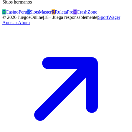
Sitios hermanos
C
CasinoPeru
S
SlotsMaster
R
RuletaPro
C
CrashZone
©
2026
JuegosOnline
|
18+ Juega responsablemente
|
SportWager
Apostar Ahora