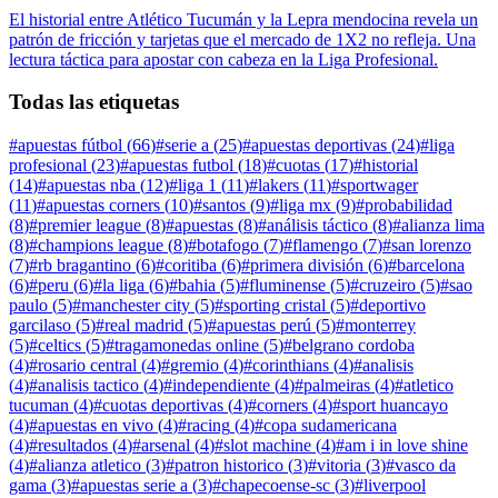
El historial entre Atlético Tucumán y la Lepra mendocina revela un
patrón de fricción y tarjetas que el mercado de 1X2 no refleja. Una
lectura táctica para apostar con cabeza en la Liga Profesional.
Todas las etiquetas
#
apuestas fútbol
(
66
)
#
serie a
(
25
)
#
apuestas deportivas
(
24
)
#
liga
profesional
(
23
)
#
apuestas futbol
(
18
)
#
cuotas
(
17
)
#
historial
(
14
)
#
apuestas nba
(
12
)
#
liga 1
(
11
)
#
lakers
(
11
)
#
sportwager
(
11
)
#
apuestas corners
(
10
)
#
santos
(
9
)
#
liga mx
(
9
)
#
probabilidad
(
8
)
#
premier league
(
8
)
#
apuestas
(
8
)
#
análisis táctico
(
8
)
#
alianza lima
(
8
)
#
champions league
(
8
)
#
botafogo
(
7
)
#
flamengo
(
7
)
#
san lorenzo
(
7
)
#
rb bragantino
(
6
)
#
coritiba
(
6
)
#
primera división
(
6
)
#
barcelona
(
6
)
#
peru
(
6
)
#
la liga
(
6
)
#
bahia
(
5
)
#
fluminense
(
5
)
#
cruzeiro
(
5
)
#
sao
paulo
(
5
)
#
manchester city
(
5
)
#
sporting cristal
(
5
)
#
deportivo
garcilaso
(
5
)
#
real madrid
(
5
)
#
apuestas perú
(
5
)
#
monterrey
(
5
)
#
celtics
(
5
)
#
tragamonedas online
(
5
)
#
belgrano cordoba
(
4
)
#
rosario central
(
4
)
#
gremio
(
4
)
#
corinthians
(
4
)
#
analisis
(
4
)
#
analisis tactico
(
4
)
#
independiente
(
4
)
#
palmeiras
(
4
)
#
atletico
tucuman
(
4
)
#
cuotas deportivas
(
4
)
#
corners
(
4
)
#
sport huancayo
(
4
)
#
apuestas en vivo
(
4
)
#
racing
(
4
)
#
copa sudamericana
(
4
)
#
resultados
(
4
)
#
arsenal
(
4
)
#
slot machine
(
4
)
#
am i in love shine
(
4
)
#
alianza atletico
(
3
)
#
patron historico
(
3
)
#
vitoria
(
3
)
#
vasco da
gama
(
3
)
#
apuestas serie a
(
3
)
#
chapecoense-sc
(
3
)
#
liverpool