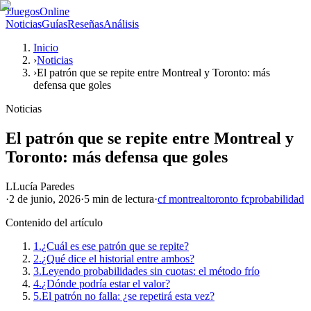
J
JuegosOnline
Noticias
Guías
Reseñas
Análisis
Inicio
›
Noticias
›
El patrón que se repite entre Montreal y Toronto: más
defensa que goles
Noticias
El patrón que se repite entre Montreal y
Toronto: más defensa que goles
L
Lucía Paredes
·
2 de junio, 2026
·
5 min
de lectura
·
cf montreal
toronto fc
probabilidad
Contenido del artículo
1.
¿Cuál es ese patrón que se repite?
2.
¿Qué dice el historial entre ambos?
3.
Leyendo probabilidades sin cuotas: el método frío
4.
¿Dónde podría estar el valor?
5.
El patrón no falla: ¿se repetirá esta vez?