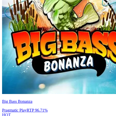
Big Bass Bonanza
Pragmatic Play
RTP
96.71
%
HOT