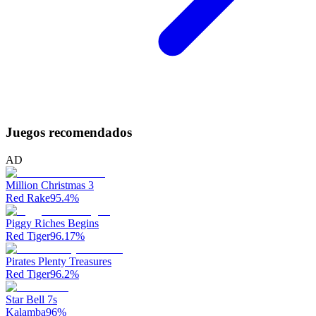
Juegos recomendados
AD
Million Christmas 3
Red Rake
95.4
%
Piggy Riches Begins
Red Tiger
96.17
%
Pirates Plenty Treasures
Red Tiger
96.2
%
Star Bell 7s
Kalamba
96
%