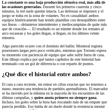
La constante es una baja producción ofensiva real, más allá de
las ocasiones generadas.
Durante los primeros cuarenta y cinco
minutos, la red suele quedar intacta. Las defensas se imponen y el
juego se traba en la zona de volantes. No es casualidad: ambos
equipos históricamente han tenido plantillas con desequilibrio entre
sus líneas —delanteros intermitentes y mediocampistas de quite más
que de creación—. El resultado es un trámite donde los remates al
arco escasean y los goles llegan, si llegan, en los últimos veinte
minutos.
Algo parecido ocurre con el dominio del balón: Montreal registra
posesiones largas pero poco verticales, mientras que Toronto espera
su momento con paciencia de equipo que sabe sufrir fuera de casa.
Este dibujo explica por qué tantos capítulos de este historial han
terminado con un gol de diferencia o con reparto de puntos.
¿Qué dice el historial entre ambos?
El cara a cara reciente, sin entrar en cifras exactas que no tenemos a
mano, muestra una tendencia de partidos apretadísimos. El marcador
se ha movido por la mínima en la mayoría de los encuentros de las
últimas campañas, y
quien anota primero no siempre gana
.
Incluso, los goles sobre la hora han rescatado más de un empate que
parecía perdido. Eso habla de un duelo donde la resistencia mental