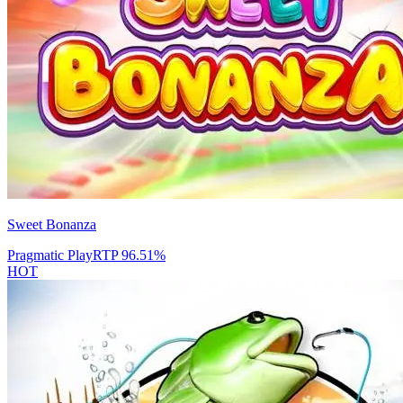
Sweet Bonanza
Pragmatic Play
RTP
96.51
%
HOT