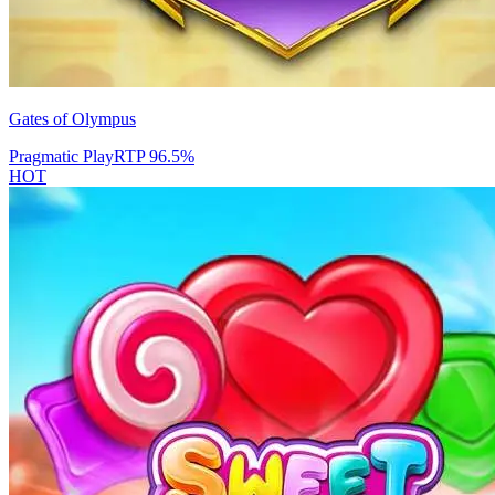
Gates of Olympus
Pragmatic Play
RTP
96.5
%
HOT