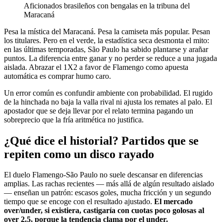
Aficionados brasileños con bengalas en la tribuna del
Maracaná
Pesa la mística del Maracaná. Pesa la camiseta más popular. Pesan
los titulares. Pero en el verde, la estadística seca desmonta el mito:
en las últimas temporadas, São Paulo ha sabido plantarse y arañar
puntos. La diferencia entre ganar y no perder se reduce a una jugada
aislada. Abrazar el 1X2 a favor de Flamengo como apuesta
automática es comprar humo caro.
Un error común es confundir ambiente con probabilidad. El rugido
de la hinchada no baja la valla rival ni ajusta los remates al palo. El
apostador que se deja llevar por el relato termina pagando un
sobreprecio que la fría aritmética no justifica.
¿Qué dice el historial? Partidos que se
repiten como un disco rayado
El duelo Flamengo-São Paulo no suele descansar en diferencias
amplias. Las rachas recientes — más allá de algún resultado aislado
— enseñan un patrón: escasos goles, mucha fricción y un segundo
tiempo que se encoge con el resultado ajustado.
El mercado
over/under, si existiera, castigaría con cuotas poco golosas al
over 2.5, porque la tendencia clama por el under.