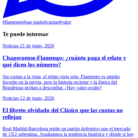
#
flamengo
#
sao paulo
#
cuotas
#
valor
Te puede interesar
Noticias
·
21 de junio, 2026
Chapecoense-Flamengo: ¿cuánto paga el relato y
qué dicen los números?
Sin cuotas a la vista, el relato viaja solo. Flamengo es amplio
favorito en la previa, pero la historia reciente y la lógica del
Brasileirao invitan a desconfiar. ¿Hay valor oculto?
Noticias
·
12 de junio, 2026
El libreto olvidado del Clásico que las cuotas no
reflejan
Real Madrid-Barcelona repite un patrón defensivo que el mercado
de 1X2 subestima. Analizamos la tendencia histórica y dónde sí hay