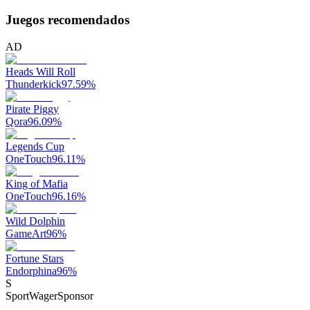
Juegos recomendados
AD
Heads Will Roll
Thunderkick
97.59
%
Pirate Piggy
Qora
96.09
%
Legends Cup
OneTouch
96.11
%
King of Mafia
OneTouch
96.16
%
Wild Dolphin
GameArt
96
%
Fortune Stars
Endorphina
96
%
S
SportWager
Sponsor