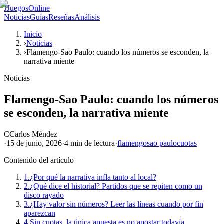
J
JuegosOnline
Noticias
Guías
Reseñas
Análisis
Inicio
›
Noticias
›
Flamengo-Sao Paulo: cuando los números se esconden, la
narrativa miente
Noticias
Flamengo-Sao Paulo: cuando los números
se esconden, la narrativa miente
C
Carlos Méndez
·
15 de junio, 2026
·
4 min
de lectura
·
flamengo
sao paulo
cuotas
Contenido del artículo
1.
¿Por qué la narrativa infla tanto al local?
2.
¿Qué dice el historial? Partidos que se repiten como un
disco rayado
3.
¿Hay valor sin números? Leer las líneas cuando por fin
aparezcan
4.
Sin cuotas, la única apuesta es no apostar todavía