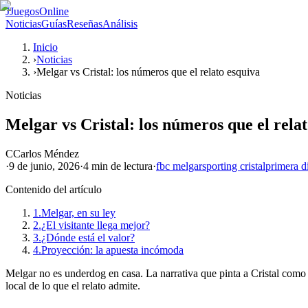
J
JuegosOnline
Noticias
Guías
Reseñas
Análisis
Inicio
›
Noticias
›
Melgar vs Cristal: los números que el relato esquiva
Noticias
Melgar vs Cristal: los números que el rela
C
Carlos Méndez
·
9 de junio, 2026
·
4 min
de lectura
·
fbc melgar
sporting cristal
primera d
Contenido del artículo
1.
Melgar, en su ley
2.
¿El visitante llega mejor?
3.
¿Dónde está el valor?
4.
Proyección: la apuesta incómoda
Melgar no es underdog en casa. La narrativa que pinta a Cristal como 
local de lo que el relato admite.