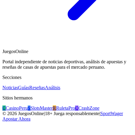
JuegosOnline
Portal independiente de noticias deportivas, análisis de apuestas y
reseñas de casas de apuestas para el mercado peruano.
Secciones
Noticias
Guías
Reseñas
Análisis
Sitios hermanos
C
CasinoPeru
S
SlotsMaster
R
RuletaPro
C
CrashZone
©
2026
JuegosOnline
|
18+ Juega responsablemente
|
SportWager
Apostar Ahora