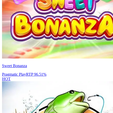
Sweet Bonanza
Pragmatic Play
RTP
96.51
%
HOT