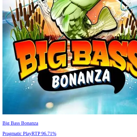
Big Bass Bonanza
Pragmatic Play
RTP
96.71
%