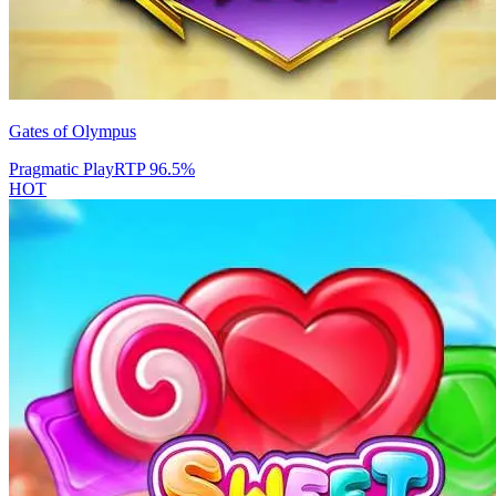
Gates of Olympus
Pragmatic Play
RTP
96.5
%
HOT