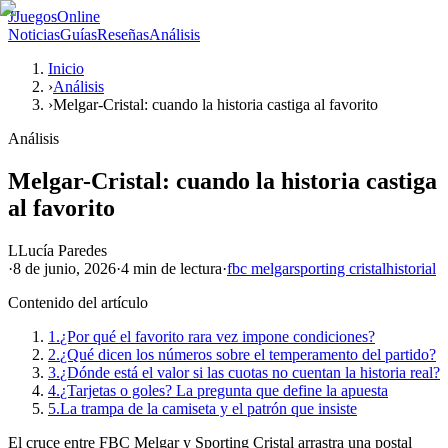
J
JuegosOnline
Noticias
Guías
Reseñas
Análisis
Inicio
›
Análisis
›
Melgar-Cristal: cuando la historia castiga al favorito
Análisis
Melgar-Cristal: cuando la historia castiga
al favorito
L
Lucía Paredes
·
8 de junio, 2026
·
4 min
de lectura
·
fbc melgar
sporting cristal
historial
Contenido del artículo
1.
¿Por qué el favorito rara vez impone condiciones?
2.
¿Qué dicen los números sobre el temperamento del partido?
3.
¿Dónde está el valor si las cuotas no cuentan la historia real?
4.
¿Tarjetas o goles? La pregunta que define la apuesta
5.
La trampa de la camiseta y el patrón que insiste
El cruce entre FBC Melgar y Sporting Cristal arrastra una postal