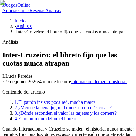
J
JuegosOnline
Noticias
Guías
Reseñas
Análisis
Inicio
›
Análisis
›
Inter-Cruzeiro: el libreto fijo que las cuotas nunca atrapan
Análisis
Inter-Cruzeiro: el libreto fijo que las
cuotas nunca atrapan
L
Lucía Paredes
·
19 de junio, 2026
·
4 min
de lectura
·
internacional
cruzeiro
historial
Contenido del artículo
1.
El patrón insiste: poca red, mucha marca
2.
¿Merece la pena jugar al under en un clásico así?
3.
¿Dónde esconden el valor las tarjetas y los corners?
4.
El minuto que define el libreto
Cuando Internacional y Cruzeiro se miden, el historial nunca miente:
partidos friccionados, goles escasos y una tensión que suele estallar