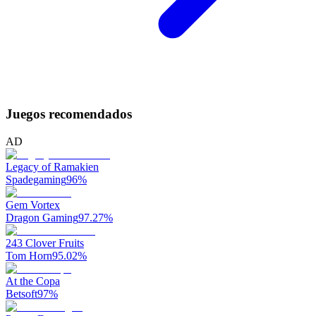
Juegos recomendados
AD
Legacy of Ramakien
Spadegaming
96
%
Gem Vortex
Dragon Gaming
97.27
%
243 Clover Fruits
Tom Horn
95.02
%
At the Copa
Betsoft
97
%