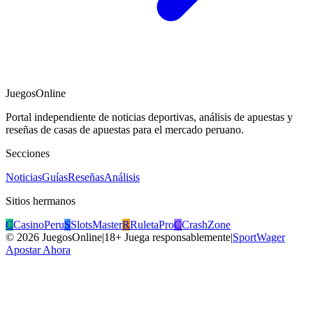
JuegosOnline
Portal independiente de noticias deportivas, análisis de apuestas y
reseñas de casas de apuestas para el mercado peruano.
Secciones
Noticias
Guías
Reseñas
Análisis
Sitios hermanos
C
CasinoPeru
S
SlotsMaster
R
RuletaPro
C
CrashZone
©
2026
JuegosOnline
|
18+ Juega responsablemente
|
SportWager
Apostar Ahora