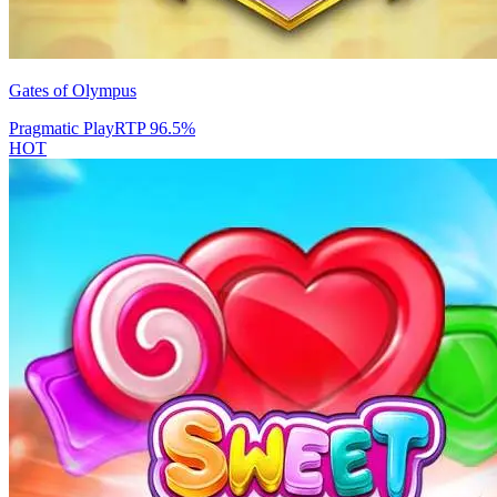
Gates of Olympus
Pragmatic Play
RTP
96.5
%
HOT