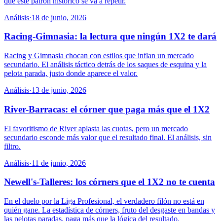
qué este patrón histórico se va a repetir.
Análisis
·
18 de junio, 2026
Racing-Gimnasia: la lectura que ningún 1X2 te dará
Racing y Gimnasia chocan con estilos que inflan un mercado
secundario. El análisis táctico detrás de los saques de esquina y la
pelota parada, justo donde aparece el valor.
Análisis
·
13 de junio, 2026
River-Barracas: el córner que paga más que el 1X2
El favoritismo de River aplasta las cuotas, pero un mercado
secundario esconde más valor que el resultado final. El análisis, sin
filtro.
Análisis
·
11 de junio, 2026
Newell's-Talleres: los córners que el 1X2 no te cuenta
En el duelo por la Liga Profesional, el verdadero filón no está en
quién gane. La estadística de córners, fruto del desgaste en bandas y
las pelotas paradas, paga más que la lógica del resultado.