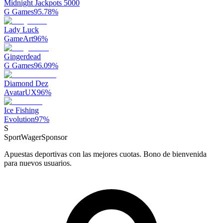
Midnight Jackpots 5000
G Games
95.78
%
Lady Luck
GameArt
96
%
Gingerdead
G Games
96.09
%
Diamond Dez
AvatarUX
96
%
Ice Fishing
Evolution
97
%
S
SportWager
Sponsor
Apuestas deportivas con las mejores cuotas. Bono de bienvenida
para nuevos usuarios.