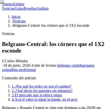
J
JuegosOnline
Noticias
Guías
Reseñas
Análisis
Inicio
›
Noticias
›
Belgrano-Central: los córners que el 1X2 esconde
Noticias
Belgrano-Central: los córners que el 1X2
esconde
C
Carlos Méndez
·
18 de junio, 2026
·
4 min
de lectura
·
belgrano cordoba
rosario
central
liga profesional
Contenido del artículo
1.
¿Por qué los goles no son el camino?
2.
¿Qué dicen los patrones sin números?
3.
El mercado que sí ofrece pistas
4.
Acá el valor es mirar la banda, no el arco
Belgrano y Rosario Central se citan este domingo a las 20:00 sin