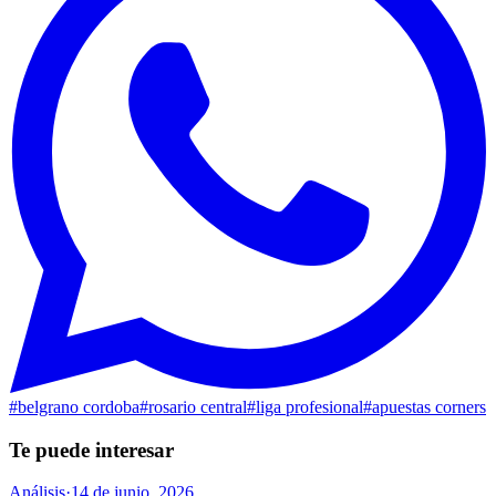
#
belgrano cordoba
#
rosario central
#
liga profesional
#
apuestas corners
Te puede interesar
Análisis
·
14 de junio, 2026