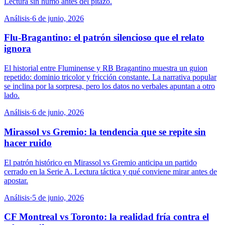
Lectura sin humo antes del pitazo.
Análisis
·
6 de junio, 2026
Flu-Bragantino: el patrón silencioso que el relato
ignora
El historial entre Fluminense y RB Bragantino muestra un guion
repetido: dominio tricolor y fricción constante. La narrativa popular
se inclina por la sorpresa, pero los datos no verbales apuntan a otro
lado.
Análisis
·
6 de junio, 2026
Mirassol vs Gremio: la tendencia que se repite sin
hacer ruido
El patrón histórico en Mirassol vs Gremio anticipa un partido
cerrado en la Serie A. Lectura táctica y qué conviene mirar antes de
apostar.
Análisis
·
5 de junio, 2026
CF Montreal vs Toronto: la realidad fría contra el