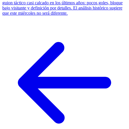
guion táctico casi calcado en los últimos años: pocos goles, bloque
bajo visitante y definición por detalles. El análisis histórico sugiere
que este miércoles no será diferente.