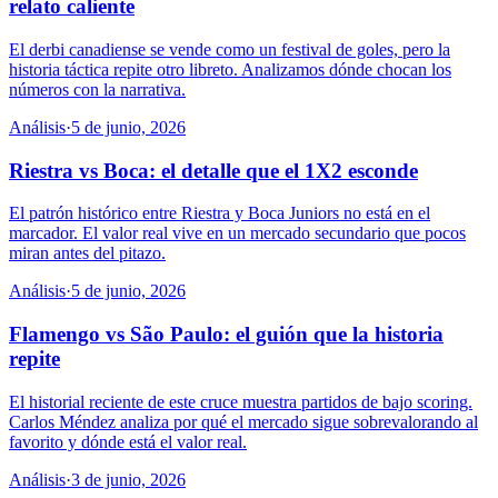
relato caliente
El derbi canadiense se vende como un festival de goles, pero la
historia táctica repite otro libreto. Analizamos dónde chocan los
números con la narrativa.
Análisis
·
5 de junio, 2026
Riestra vs Boca: el detalle que el 1X2 esconde
El patrón histórico entre Riestra y Boca Juniors no está en el
marcador. El valor real vive en un mercado secundario que pocos
miran antes del pitazo.
Análisis
·
5 de junio, 2026
Flamengo vs São Paulo: el guión que la historia
repite
El historial reciente de este cruce muestra partidos de bajo scoring.
Carlos Méndez analiza por qué el mercado sigue sobrevalorando al
favorito y dónde está el valor real.
Análisis
·
3 de junio, 2026