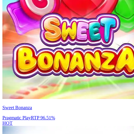
Sweet Bonanza
Pragmatic Play
RTP
96.51
%
HOT