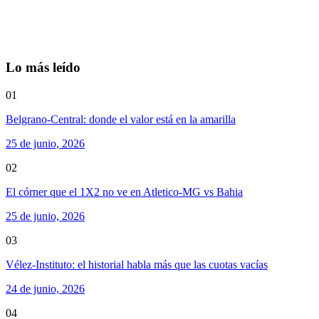
Lo más leído
01
Belgrano-Central: donde el valor está en la amarilla
25 de junio, 2026
02
El córner que el 1X2 no ve en Atletico-MG vs Bahia
25 de junio, 2026
03
Vélez-Instituto: el historial habla más que las cuotas vacías
24 de junio, 2026
04