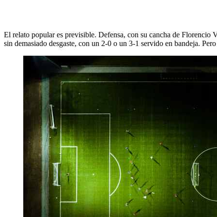
El relato popular es previsible. Defensa, con su cancha de Florencio Va
sin demasiado desgaste, con un 2-0 o un 3-1 servido en bandeja. Pero 