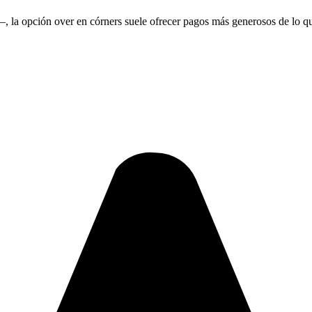
, la opción over en córners suele ofrecer pagos más generosos de lo que