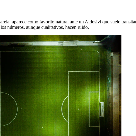
rela, aparece como favorito natural ante un Aldosivi que suele transitar l
los números, aunque cualitativos, hacen ruido.