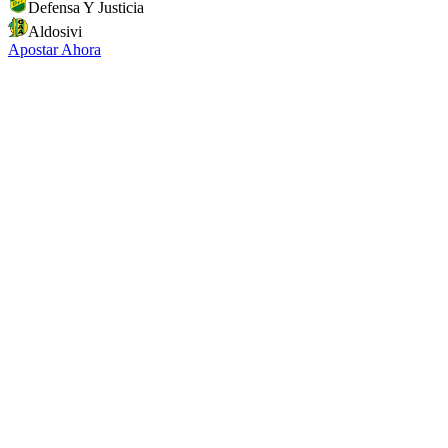
Defensa Y Justicia
Aldosivi
Apostar Ahora