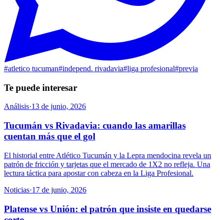
#
atletico tucuman
#
independ. rivadavia
#
liga profesional
#
previa
Te puede interesar
Análisis
·
13 de junio, 2026
Tucumán vs Rivadavia: cuando las amarillas
cuentan más que el gol
El historial entre Atlético Tucumán y la Lepra mendocina revela un
patrón de fricción y tarjetas que el mercado de 1X2 no refleja. Una
lectura táctica para apostar con cabeza en la Liga Profesional.
Noticias
·
17 de junio, 2026
Platense vs Unión: el patrón que insiste en quedarse
corto