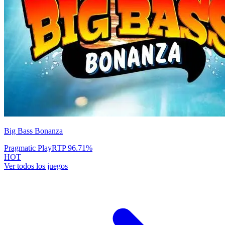
Big Bass Bonanza
Pragmatic Play
RTP
96.71
%
HOT
Ver todos los juegos