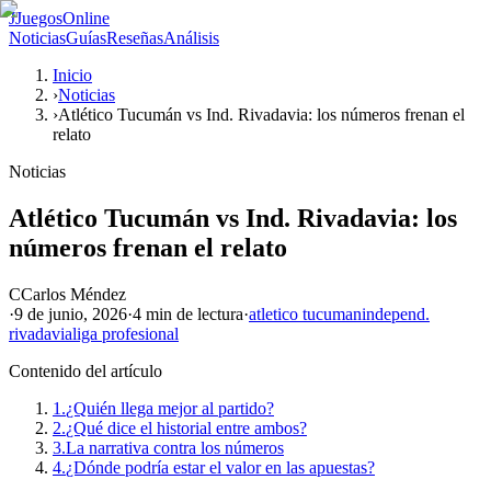
J
JuegosOnline
Noticias
Guías
Reseñas
Análisis
Inicio
›
Noticias
›
Atlético Tucumán vs Ind. Rivadavia: los números frenan el
relato
Noticias
Atlético Tucumán vs Ind. Rivadavia: los
números frenan el relato
C
Carlos Méndez
·
9 de junio, 2026
·
4 min
de lectura
·
atletico tucuman
independ.
rivadavia
liga profesional
Contenido del artículo
1.
¿Quién llega mejor al partido?
2.
¿Qué dice el historial entre ambos?
3.
La narrativa contra los números
4.
¿Dónde podría estar el valor en las apuestas?