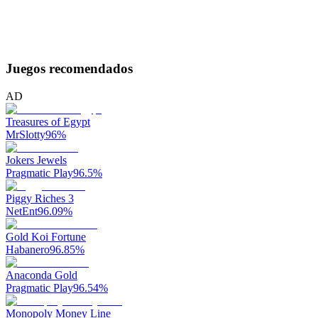
Juegos recomendados
AD
Treasures of Egypt
MrSlotty
96
%
Jokers Jewels
Pragmatic Play
96.5
%
Piggy Riches 3
NetEnt
96.09
%
Gold Koi Fortune
Habanero
96.85
%
Anaconda Gold
Pragmatic Play
96.54
%
Monopoly Money Line