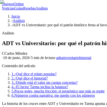
J
JuegosOnline
Noticias
Guías
Reseñas
Análisis
Inicio
›
Análisis
›
ADT vs Universitario: por qué el patrón histórico frena al favo
Análisis
ADT vs Universitario: por qué el patrón his
C
Carlos Méndez
·
10 de junio, 2026
·
5 min
de lectura
·
adt
universitario
historial
Contenido del artículo
1.
¿Qué dice el relato popular?
2.
¿Qué dice el historial?
3.
¿Dónde está el valor sin cuotas concretas?
4.
¿El factor Tarma inclina la balanza?
5.
Pocos goles, mucha fricción: el pronóstico que más se repite
6.
Números contra narrativa: me quedo con los números
La historia de los cruces entre ADT y Universitario en Tarma apunta a