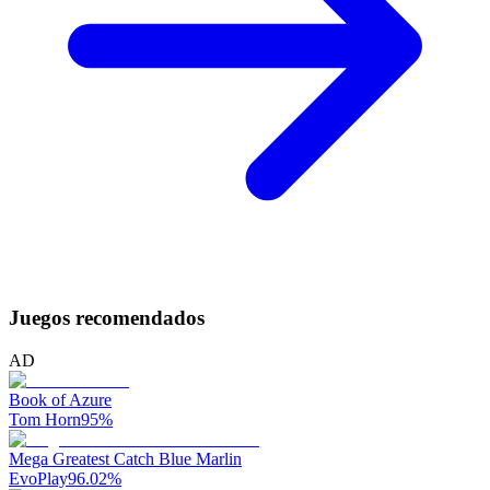
Juegos recomendados
AD
Book of Azure
Tom Horn
95
%
Mega Greatest Catch Blue Marlin
EvoPlay
96.02
%