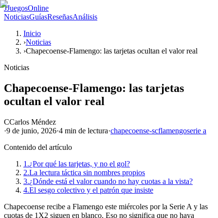
J
JuegosOnline
Noticias
Guías
Reseñas
Análisis
Inicio
›
Noticias
›
Chapecoense-Flamengo: las tarjetas ocultan el valor real
Noticias
Chapecoense-Flamengo: las tarjetas
ocultan el valor real
C
Carlos Méndez
·
9 de junio, 2026
·
4 min
de lectura
·
chapecoense-sc
flamengo
serie a
Contenido del artículo
1.
¿Por qué las tarjetas, y no el gol?
2.
La lectura táctica sin nombres propios
3.
¿Dónde está el valor cuando no hay cuotas a la vista?
4.
El sesgo colectivo y el patrón que insiste
Chapecoense recibe a Flamengo este miércoles por la Serie A y las
cuotas de 1X2 siguen en blanco. Eso no significa que no haya