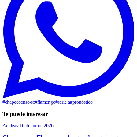
#
chapecoense-sc
#
flamengo
#
serie a
#
pronóstico
Te puede interesar
Análisis
·
16 de junio, 2026