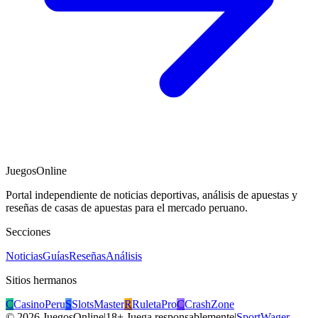
JuegosOnline
Portal independiente de noticias deportivas, análisis de apuestas y
reseñas de casas de apuestas para el mercado peruano.
Secciones
Noticias
Guías
Reseñas
Análisis
Sitios hermanos
C
CasinoPeru
S
SlotsMaster
R
RuletaPro
C
CrashZone
©
2026
JuegosOnline
|
18+ Juega responsablemente
|
SportWager