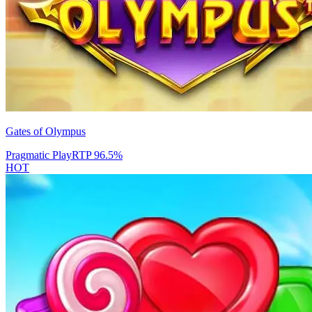
Gates of Olympus
Pragmatic Play
RTP
96.5
%
HOT