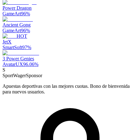
Power Dragon
GameArt
96
%
Ancient Gong
GameArt
96
%
HOT
JetX
SmartSoft
97
%
3 Power Genies
AvatarUX
96.06
%
S
SportWager
Sponsor
Apuestas deportivas con las mejores cuotas. Bono de bienvenida
para nuevos usuarios.